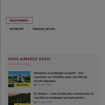
Publié le
mer 20/05/2026 - 10:00
- Par
Ludovic Vimond
ÉQUIPEMENT
INTERCEP
TRAVAIL DU SOL
VOUS AIMEREZ AUSSI
Machines à vendanger en pente - Des
machines sur chenilles avec une tête de
récolte déportée
Les disques déchausseurs interceps animés hydrauliquement
06 août 2026
travailent à des vitesses de 3 à 6 km/h.
En Alsace : « Une récolte plus sereine avec la
© Orizzonti
machine à vendanger spéciale pentes »
06 août 2026