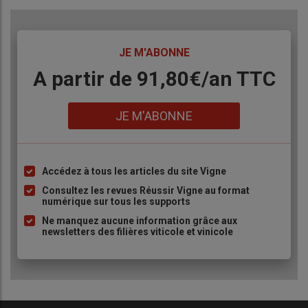
TITRE
JE M'ABONNE
Body
A partir de 91,80€/an​ TTC
Lien
JE M'ABONNE
Accédez à tous les articles du site Vigne
Liste
à
Consultez les revues Réussir Vigne au format
numérique sur tous les supports
puce
Ne manquez aucune information grâce aux
newsletters des filières viticole et vinicole