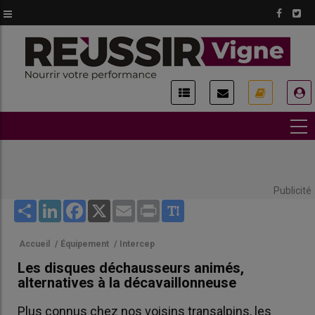
Aller
au
contenu
principal
USER
ACCOUNT
MENU
Publicité
Share
LinkedIn
Facebook
X
Email
Print
Accueil
/
Équipement
/
Intercep
Les disques déchausseurs animés,
alternatives à la décavaillonneuse
Plus connus chez nos voisins transalpins, les