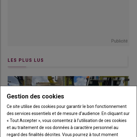
Publicité
LES PLUS LUS
Les disques déchausseurs interceps animés hydrauliquement
sont destinés aux vignes larges. Ils sont montés par deux
jusqu'à 2,50 m d'interrang, par trois pour les vignes jusqu'à
3,20-3,50 m. © Spedo
Gestion des cookies
L’entraînement hydraulique des disques facilite le
déplacement de terre. «
En printemps humide, dans les terres
Ce site utilise des cookies pour garantir le bon fonctionnement
argileuses, le moteur hydraulique aide les disques à se
des services essentiels et de mesure d’audience. En cliquant sur
débarrasser de la terre collante
», ajoute Lilian Lespinasse.
« Tout Accepter », vous consentez à l’utilisation de ces cookies
«
Revers de la médaille, comme ça tourne vite, ça projette
, met
et au traitement de vos données à caractère personnel au
en garde Jean-Bernard Linlaud.
C’est pour cette raison que
regard des finalités décrites. Vous pourrez à tout moment