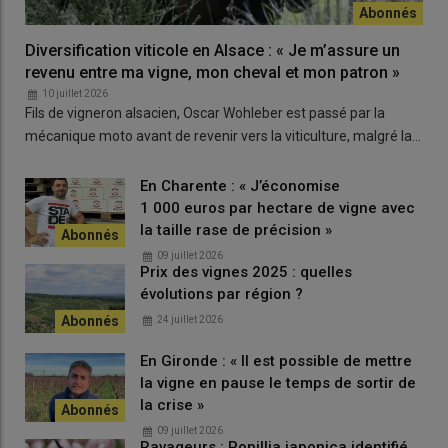
d’effacement hydraulique, soit 70 l/min minimum au total
»,
précise Lilian Lespinasse. L’
installation d’une centrale
Diversification viticole en Alsace : « Je m’assure un
hydraulique
peut être nécessaire et se rajouter au prix des
revenu entre ma vigne, mon cheval et mon patron »
outils interceps.
10 juillet 2026
Fils de vigneron alsacien, Oscar Wohleber est passé par la
mécanique moto avant de revenir vers la viticulture, malgré la…
En Charente : « J’économise
1 000 euros par hectare de vigne avec
la taille rase de précision »
09 juillet 2026
Prix des vignes 2025 : quelles
évolutions par région ?
24 juillet 2026
En Gironde : « Il est possible de mettre
la vigne en pause le temps de sortir de
la crise »
09 juillet 2026
Ravageurs : Popillia japonica identifié