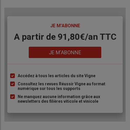
TITRE
JE M'ABONNE
Body
A partir de 91,80€/an​ TTC
Lien
JE M'ABONNE
Accédez à tous les articles du site Vigne
Liste
à
Consultez les revues Réussir Vigne au format
numérique sur tous les supports
puce
Ne manquez aucune information grâce aux
newsletters des filières viticole et vinicole