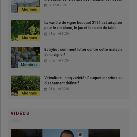
02 août 2026
La variété de vigne bouquet 3196 est adaptée
pour le vin blanc, le jus et le raisin de table
31 juillet 2026
Botrytis : comment lutter contre cette maladie
Le filage touche de plus en plus de vignes et occasionne des
de la vigne ?
pertes de rendements.
30 juillet 2026
© N. Dutour
Viticulture : cinq variétés Bouquet inscrites au
classement définitif
28 juillet 2026
Depuis quand et dans quelles régions
constatez-vous des problèmes de filage ?
Le
filage
est décrit depuis longtemps dans la littérature, il y en
VIDÉOS
a toujours eu. Mais jusqu’à présent, il s’agissait d’un
phénomène occasionnel. Or là, cela fait deux années de suite
qu’il y a des dégâts. C’est le cas en
Bourgogne
, mais aussi à