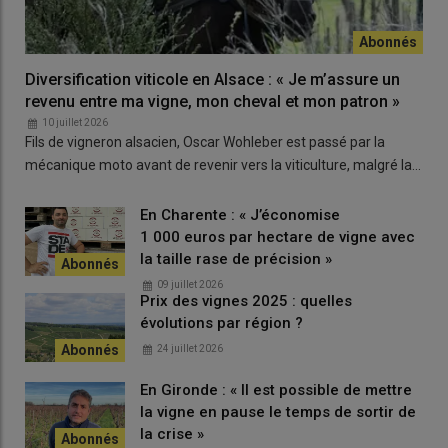
Quelles sont les causes ?
Diversification viticole en Alsace : « Je m’assure un
L’an dernier, nous avons eu peu d’ensoleillement. Peut-être
revenu entre ma vigne, mon cheval et mon patron »
cela joue-t-il. Ou le yo-yo des températures, quand on a un
10 juillet 2026
épisode chaud suivi d’un froid. L’instabilité du climat joue peut-
Fils de vigneron alsacien, Oscar Wohleber est passé par la
être un rôle.
mécanique moto avant de revenir vers la viticulture, malgré la…
En Charente : « J’économise
Lire aussi :
Des phénomènes de filage des vignes
1 000 euros par hectare de vigne avec
inhabituels en Val de Loire
la taille rase de précision »
09 juillet 2026
Prix des vignes 2025 : quelles
évolutions par région ?
Que testez-vous pour limiter ce
phénomène ?
24 juillet 2026
Depuis cette année, nous expérimentons plusieurs choses au
En Gironde : « Il est possible de mettre
sein de Terra Mea. Tout d’abord, nous sommes allés
la vigne en pause le temps de sortir de
questionner les producteurs de raisin de table et ils
coupent la
la crise »