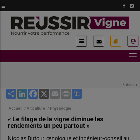
Aller
au
contenu
principal
USER
ACCOUNT
MENU
Publicité
Share
LinkedIn
Facebook
X
Email
Print
Accueil
/
Viticulture
/
Physiologie
« Le filage de la vigne diminue les
rendements un peu partout »
Nicolas Dutour, œnologue et ingénieur-conseil au