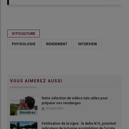
Publié le
ven 08/05/2026 - 15:00
- Par
Clara de Nadaillac
VITICULTURE
PHYSIOLOGIE
RENDEMENT
INTERVIEW
VOUS AIMEREZ AUSSI
Notre sélection de vidéos tuto utiles pour
préparer ses vendanges
03 août 2026
Fertilisation de la vigne : le delta N15, potentiel
indicateur de la bonne assimilation de l’azote