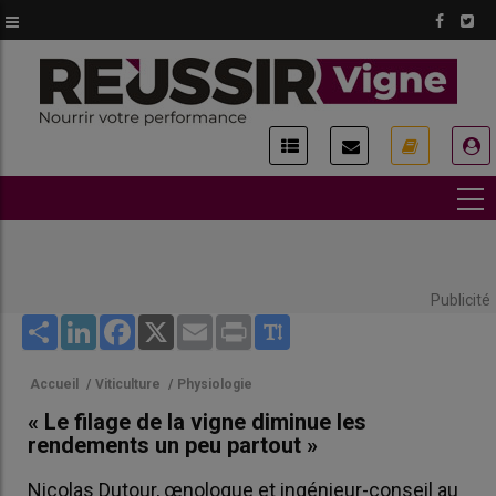
Aller
au
contenu
principal
USER
ACCOUNT
MENU
Publicité
Share
LinkedIn
Facebook
X
Email
Print
Accueil
/
Viticulture
/
Physiologie
« Le filage de la vigne diminue les
rendements un peu partout »
Nicolas Dutour, œnologue et ingénieur-conseil au