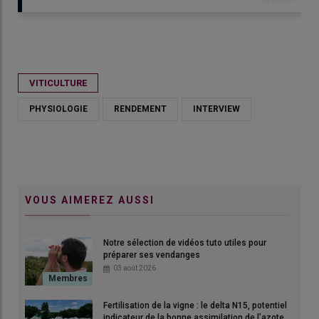
Publié le
ven 08/05/2026 - 15:00
- Par
Clara de Nadaillac
VITICULTURE
PHYSIOLOGIE
RENDEMENT
INTERVIEW
VOUS AIMEREZ AUSSI
Notre sélection de vidéos tuto utiles pour
préparer ses vendanges
03 août 2026
Fertilisation de la vigne : le delta N15, potentiel
indicateur de la bonne assimilation de l’azote