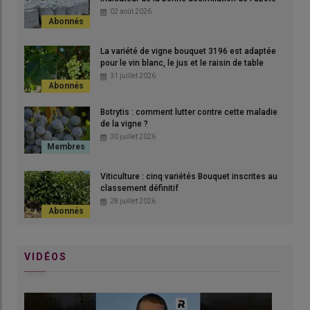
02 août 2026
La variété de vigne bouquet 3196 est adaptée
pour le vin blanc, le jus et le raisin de table
31 juillet 2026
Botrytis : comment lutter contre cette maladie
Le filage touche de plus en plus de vignes et occasionne des
de la vigne ?
pertes de rendements.
30 juillet 2026
© N. Dutour
Viticulture : cinq variétés Bouquet inscrites au
classement définitif
28 juillet 2026
Depuis quand et dans quelles régions
constatez-vous des problèmes de filage ?
Le
filage
est décrit depuis longtemps dans la littérature, il y en
VIDÉOS
a toujours eu. Mais jusqu’à présent, il s’agissait d’un
phénomène occasionnel. Or là, cela fait deux années de suite
qu’il y a des dégâts. C’est le cas en
Bourgogne
, mais aussi à