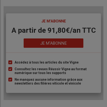
TITRE
JE M'ABONNE
Body
A partir de 91,80€/an​ TTC
Lien
JE M'ABONNE
Accédez à tous les articles du site Vigne
Liste
à
Consultez les revues Réussir Vigne au format
numérique sur tous les supports
puce
Ne manquez aucune information grâce aux
newsletters des filières viticole et vinicole