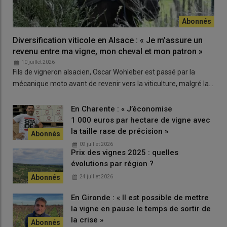
Quelles sont les causes ?
Diversification viticole en Alsace : « Je m’assure un
L’an dernier, nous avons eu peu d’ensoleillement. Peut-être
revenu entre ma vigne, mon cheval et mon patron »
cela joue-t-il. Ou le yo-yo des températures, quand on a un
10 juillet 2026
épisode chaud suivi d’un froid. L’instabilité du climat joue peut-
Fils de vigneron alsacien, Oscar Wohleber est passé par la
être un rôle.
mécanique moto avant de revenir vers la viticulture, malgré la…
En Charente : « J’économise
Lire aussi :
Des phénomènes de filage des vignes
1 000 euros par hectare de vigne avec
inhabituels en Val de Loire
la taille rase de précision »
09 juillet 2026
Prix des vignes 2025 : quelles
évolutions par région ?
Que testez-vous pour limiter ce
phénomène ?
24 juillet 2026
Depuis cette année, nous expérimentons plusieurs choses au
En Gironde : « Il est possible de mettre
sein de Terra Mea. Tout d’abord, nous sommes allés
la vigne en pause le temps de sortir de
questionner les producteurs de raisin de table et ils
coupent la
la crise »