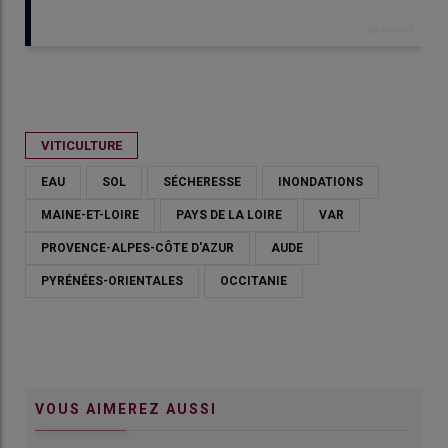
Publié le
jeu 04/06/2026 - 10:00
- Par
Irène Aubert
VITICULTURE
EAU
SOL
SÉCHERESSE
INONDATIONS
MAINE-ET-LOIRE
PAYS DE LA LOIRE
VAR
PROVENCE-ALPES-CÔTE D'AZUR
AUDE
PYRÉNÉES-ORIENTALES
OCCITANIE
VOUS AIMEREZ AUSSI
Cette parcelle au Château de Rey a été aménagée selon les