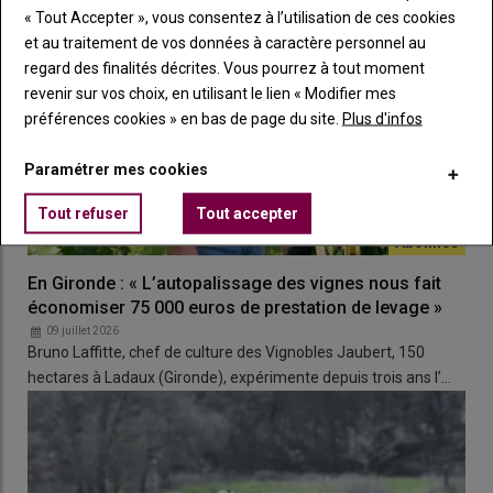
hydrologie régénérative
. Dans ce secteur, il est tombé
« Tout Accepter », vous consentez à l’utilisation de ces cookies
147 mm entre janvier et février, rendant la circulation
et au traitement de vos données à caractère personnel au
impossible dans les rangs avec un véhicule. Malgré tout, il n’y a
regard des finalités décrites. Vous pourrez à tout moment
pas eu de ravinement. «
L’eau est ralentie et « filtrée » avant
revenir sur vos choix, en utilisant le lien « Modifier mes
d’arriver au Layon. Pour nous c’est tout bénéfice !
», poursuit-
préférences cookies » en bas de page du site.
Plus d'infos
elle.
Paramétrer mes cookies
Lire aussi :
Vigne en Gironde : « Avec 290 mm de
Tout refuser
Tout accepter
pluie, mon système d’hydrologie régénérative a
bien fonctionné »
En Gironde : « L’autopalissage des vignes nous fait
économiser 75 000 euros de prestation de levage »
09 juillet 2026
Bruno Laffitte, chef de culture des Vignobles Jaubert, 150
hectares à Ladaux (Gironde), expérimente depuis trois ans l’…