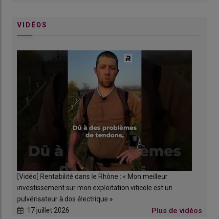
comme une réponse possible face à ces évènements
climatiques extrêmes. Une manière pour les vignerons de
VIDÉOS
reprendre la main, ou tout au moins de limiter ces
aléas
.
Sous les fortes pluies de ce début d’année, les aménagements
dans les domaines viticoles pionniers ont fait la preuve de leur
efficacité. Qu’en sera-t-il à moyen terme contre la
sécheresse
? Difficile de répondre, faute de données
suffisamment anciennes et à l’échelle d’un bassin-versant
complet.
Mais peut-être que la question est mal posée. «
L’hydrologie
régénérative n’est pas une solution miracle qui va régler tous les
problèmes
, prévient Simon Ricard consultant chez Permalab et
fondateur de l’association 'Pour une hydrologie régénérative'.
C’est une approche systémique, un ensemble d’actions
complémentaires fondées sur l’eau, les
sols
et les arbres, pour
[Vidéo] Rentabilité dans le Rhône : « Mon meilleur
tendre vers des écosystèmes plus résilients.
» Ainsi, certains
investissement sur mon exploitation viticole est un
effets vont être visibles immédiatement. D’autres vont
pulvérisateur à dos électrique »
nécessiter plusieurs années pour se matérialiser.
17 juillet 2026
Plus de vidéos