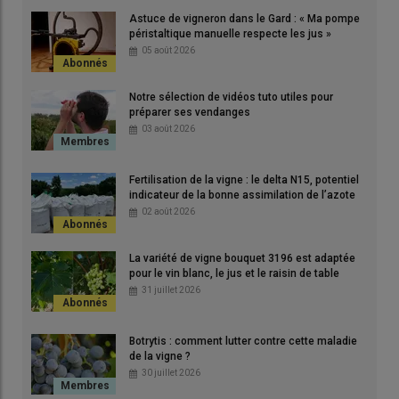
Astuce de vigneron dans le Gard : « Ma pompe
principes de l'hydrologie régénérative.
péristaltique manuelle respecte les jus »
© A. Malard
05 août 2026
Après des records de pluie, comme 737 mm à Durban-
Notre sélection de vidéos tuto utiles pour
Corbières dans l’Aude entre janvier et février 2026, va-t-on vers
préparer ses vendanges
une
sécheresse
estivale comme en 2022 ? Comment
03 août 2026
retenir cette
eau
qui déborde, puis qui fait défaut ? La
question est d’autant plus cruciale que la situation risque de
Fertilisation de la vigne : le delta N15, potentiel
s’aggraver : dans une France à + 4 °C, les simulations prévoient
indicateur de la bonne assimilation de l’azote
des
précipitations
en hausse de 15 % en hiver et en baisse de
02 août 2026
20 % en été, indique Météo France. Avec des étés de plus en
plus chauds.
La variété de vigne bouquet 3196 est adaptée
pour le vin blanc, le jus et le raisin de table
31 juillet 2026
Lire aussi :
Sécheresse de la vigne, quelles
solutions mettre en œuvre ?
Botrytis : comment lutter contre cette maladie
de la vigne ?
30 juillet 2026
Concept encore récent, l’
hydrologie régénérative
apparaît