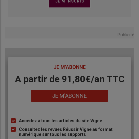
implanté des
couverts végétaux
dans les vignes. Semés
tous les rangs après les
vendanges
et détruits fin mars pour
créer un
mulch
, les couverts produisent jusqu’à 4 tonnes de
matière sèche par hectare. La technique a apporté une
amélioration, mais n’était pas suffisante.
Publicité
TITRE
JE M'ABONNE
Body
A partir de 91,80€/an​ TTC
Lien
JE M'ABONNE
Accédez à tous les articles du site Vigne
Liste
à
Consultez les revues Réussir Vigne au format
numérique sur tous les supports
puce