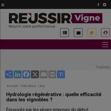
Aller
au
contenu
principal
USER
ACCOUNT
MENU
Publicité
Share
LinkedIn
Facebook
X
Email
Print
Accueil
/
Viticulture
/
Eau
Hydrologie régénérative : quelle efficacité
dans les vignobles ?
Éprouvés par les pluies intenses du début