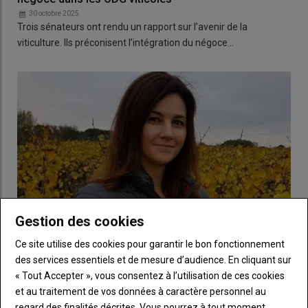
30 octobre 2025
Trois sénateurs ont rendu un rapport sur l’avenir de la
viticulture. Ils préconisent l’intégration du négoce…
Gestion des cookies
Ce site utilise des cookies pour garantir le bon fonctionnement
des services essentiels et de mesure d’audience. En cliquant sur
Dans l'Hérault : « Notre logiciel de traçabilité de cave
« Tout Accepter », vous consentez à l’utilisation de ces cookies
coopérative de vinification facilite la transition vers le
et au traitement de vos données à caractère personnel au
registre phytosanitaire numérique »
regard des finalités décrites. Vous pourrez à tout moment