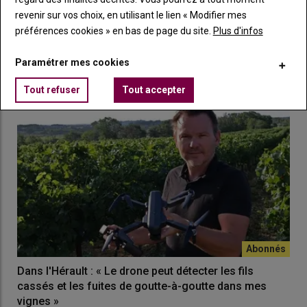
20 octobre 2025
revenir sur vos choix, en utilisant le lien « Modifier mes
Pour Laetitia Carbonell, directrice vignoble des Vignerons du
préférences cookies » en bas de page du site.
Plus d'infos
Pays d’Ensérune, dans l’Hérault, le…
Paramétrer mes cookies
Tout refuser
Tout accepter
Dans l'Hérault : « Le drone peut détecter les fils
cassés et les fuites de goutte-à-goutte dans mes
vignes »