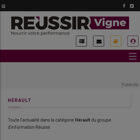
Aller
au
contenu
principal
USER
ACCOUNT
MENU
Publicité
HÉRAULT
Toute l'actualité dans la catégorie
Hérault
du groupe
d'information Réussir.