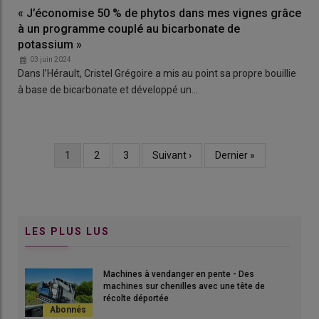
« J’économise 50 % de phytos dans mes vignes grâce
à un programme couplé au bicarbonate de
potassium »
03 juin 2024
Dans l’Hérault, Cristel Grégoire a mis au point sa propre bouillie
à base de bicarbonate et développé un…
Page
1
Page
2
Page
3
Page
Suivant ›
Dernière
Dernier »
Pagination
courante
suivante
page
LES PLUS LUS
Machines à vendanger en pente - Des
machines sur chenilles avec une tête de
récolte déportée