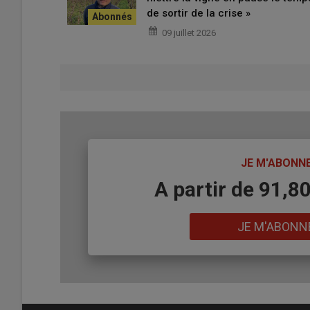
de sortir de la crise »
09 juillet 2026
TITRE
JE M'ABONN
Body
A partir de 91,8
Lien
JE M'ABONN