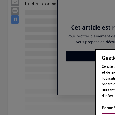
Email
tracteur d’occasion récent.
Print
Gesti
Ce site 
et de m
l’utilis
regard d
utilisan
d'infos
Paramé