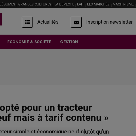
 LÉGUMES
GRANDES CULTURES
LA DEPECHE
LAIT
LES MARCHÉS
MACHINISME
USER
Actualités
Inscription newsletter
ACCOUNT
MENU
ÉCONOMIE & SOCIÉTÉ
GESTION
i opté pour un tracteur
uf mais à tarif contenu »
racteur simple et économique neuf plutôt qu’un