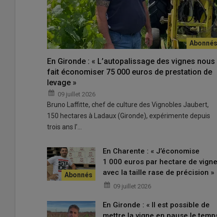
Des réserves sur les occasions récen
Pour ne pas revivre les galères de 2024, l’acquisition d’
Les deux nouveaux propriétaires se sont appuyés sur l’ex
exploitations par le passé, pour définir leurs besoins. «
J
confie le responsable du vignoble.
Mais ce type de tract
En Gironde : « L’autopalissage des vignes nous
pour la taille de l’exploitation.
»
fait économiser 75 000 euros de prestation de
levage »
Sylvain Vatel envisage dans un premier temps l’achat d
09 juillet 2026
quelques occasions qui se présentent. «
On ne sait pas c
Bruno Laffitte, chef de culture des Vignobles Jaubert,
complète le responsable.
150 hectares à Ladaux (Gironde), expérimente depuis
trois ans l’…
Un tracteur neuf avec un minimum de 
En Charente : « J’économise
1 000 euros par hectare de vign
avec la taille rase de précision »
09 juillet 2026
En Gironde : « Il est possible de
mettre la vigne en pause le temp