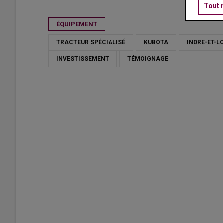
Publié le
mer 10/06/2026 - 10:00
- Par
Ludovic Vimond
Tout 
ÉQUIPEMENT
TRACTEUR SPÉCIALISÉ
KUBOTA
INDRE-ET-L
INVESTISSEMENT
TÉMOIGNAGE