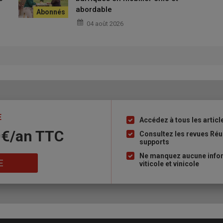
abordable
04 août 2026
E
Accédez à tous les articl
Liste
0€/an​ TTC
à
Consultez les revues Réu
supports
puce
Ne manquez aucune inform
E
viticole et vinicole