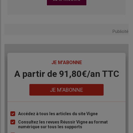
coopératives de vinification
Rédaction Réussir
Publicité
TITRE
JE M'ABONNE
Body
A partir de 91,80€/an​ TTC
Lien
JE M'ABONNE
Accédez à tous les articles du site Vigne
Liste
à
Consultez les revues Réussir Vigne au format
numérique sur tous les supports
puce