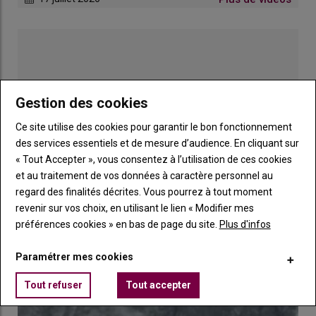
La foncière sera à court terme financé par l’Établissement
Public Foncier de Nouvelle-Aquitaine (EPFNA) avec une amorce
de 10 millions d’euros. La Foncière d’Avenir prendra elle-même
en charge la suite de son financement avec un budget total de
20 millions d’euros dont 13 millions d’euros issus des quatre
banques partenaires (Crédit Agricole, Banque Populaire, Crédit
Gestion des cookies
Mutuel et Caisse d’Épargne) et 7 millions d’euros de la part des
pouvoirs publics : la région Nouvelle-Aquitaine, la chambre du
Ce site utilise des cookies pour garantir le bon fonctionnement
commerce et de l’industrie de Gironde, la chambre d’agriculture
des services essentiels et de mesure d’audience. En cliquant sur
de Gironde et l’État.
« Tout Accepter », vous consentez à l’utilisation de ces cookies
et au traitement de vos données à caractère personnel au
regard des finalités décrites. Vous pourrez à tout moment
Des zones encore floues
revenir sur vos choix, en utilisant le lien « Modifier mes
Publicité
S’il s’agit d’un projet expérimental alliant acteurs publics-privés,
préférences cookies » en bas de page du site.
Plus d'infos
unique en France, le dispositif, encore en développement,
présente encore quelques inconnues. D’abord, il est difficile de
Paramétrer mes cookies
LES PLUS LUS
chiffrer l’ampleur de la réponse à l’AMI. Ensuite, difficile de
Tout refuser
Tout accepter
connaître le prix de rachat proposé. S’il est mentionné que les
parcelles seront rachetées «
sur la base du marché foncier :