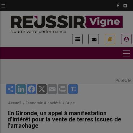
Aller
au
contenu
principal
USER
ACCOUNT
MENU
Publicité
Share
LinkedIn
Facebook
X
Email
Print
Accueil
/
Économie & société
/
Crise
En Gironde, un appel à manifestation
d’intérêt pour la vente de terres issues de
l’arrachage