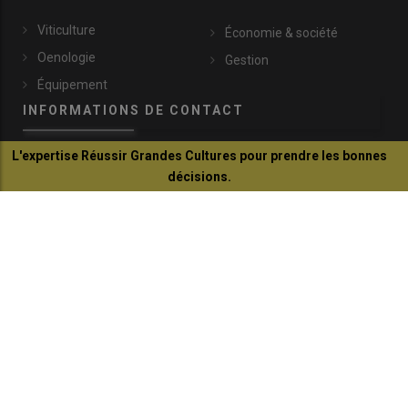
Viticulture
Économie & société
Oenologie
Gestion
Équipement
INFORMATIONS DE CONTACT
L'expertise Réussir Grandes Cultures pour prendre les bonnes
communication@reussir.fr
décisions.
1 Rue Léopold Sédar-Senghor
Je découvre
14460 Colombelles
+33 (0)2 31 35 87 28
© Réussir 2026 - Tous droits réservés
FOOTER
CONTACTS
BOUTIQUE
QUI SOMMES-NOUS ?
COPYRIGHT
PRESSE AGRICOLE DÉPARTEMENTALE
PLAN DU SITE