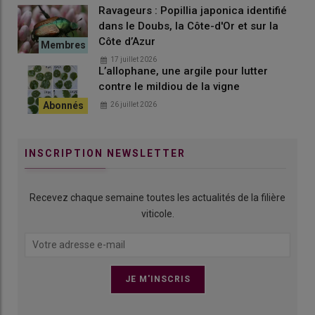
Ravageurs : Popillia japonica identifié
dans le Doubs, la Côte-d'Or et sur la
Côte d’Azur
Le tracteur Deutz-Fahr 5115 DS TTV dispose d'un plancher
17 juillet 2026
plat. © L. Vimond
L’allophane, une argile pour lutter
contre le mildiou de la vigne
En termes d’
ergonomie
, le tracteur de tête affiche de
26 juillet 2026
nombreux arguments. Le
plancher plat
libère de la place pour
les jambes, comparativement à une cabine engoncée d’un
tunnel central. L’
accoudoir multifonction
sert à piloter les
INSCRIPTION NEWSLETTER
principales fonctions en ayant tout sous la main. Comme il est
solidaire du siège, il permet d’être plus précis dans la
manipulation des commandes lorsque le sol est cahoteux. Sur
Recevez chaque semaine toutes les actualités de la filière
cet accoudoir, le
joystick
gère à lui seul une bonne partie des
viticole.
commandes de transmission, d’hydraulique… «
Et le
séquençage de bout de rang
,
indique Arnaud Lecomte.
Je m’en
sers tout le temps. Je paramètre les différentes manipulations
(gestion des distributeurs hydrauliques, du relevage, de la prise
de force, du régime moteur, etc.) une fois au premier passage et
après, j’ai juste à appuyer deux fois sur un bouton pour