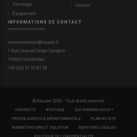
conduite la nuit
Oenologie
Gestion
Équipement
INFORMATIONS DE CONTACT
communication@reussir.fr
1 Rue Léopold Sédar-Senghor
14460 Colombelles
+33 (0)2 31 35 87 28
La barre de guidage Teejet Matrix 430 permet de
visualiser facilement les rangs qui ont été traités.
© Réussir 2026 - Tous droits réservés
© Chambre d'agriculture du Gard
FOOTER
CONTACTS
BOUTIQUE
QUI SOMMES-NOUS ?
COPYRIGHT
Depuis la saison 2025, Arnaud Lecomte a équipé son
PRESSE AGRICOLE DÉPARTEMENTALE
PLAN DU SITE
tracteur d’une barre de guidage Matrix 430 achetée
MARKETING DIRECT SOLUTION
MENTIONS LÉGALES
3000 euros et prise en charge à 50 % par la MSA. «
Pour
les traitements de nuit, cet écran marque les rangs qui
POLITIQUE DE CONFIDENTIALITÉ