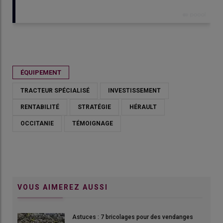
Publié le
mer 10/06/2026 - 10:00
- Par
Ludovic Vimond
ÉQUIPEMENT
TRACTEUR SPÉCIALISÉ
INVESTISSEMENT
RENTABILITÉ
STRATÉGIE
HÉRAULT
OCCITANIE
TÉMOIGNAGE
VOUS AIMEREZ AUSSI
Astuces : 7 bricolages pour des vendanges
Arnaud Lecomte, viticulteur à Pomerols : « Le tracteur Deutz-