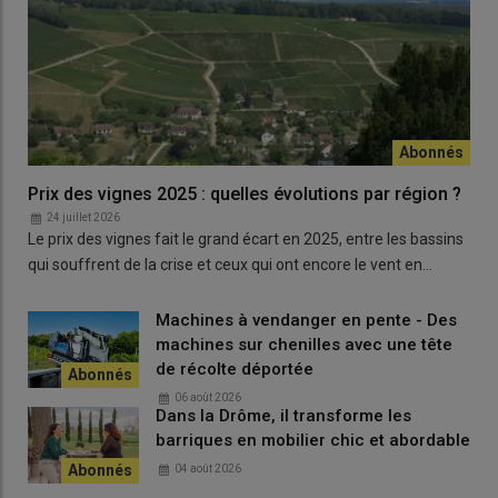
une moyenne de 7,8 litres par heure avec le Deutz-Fahr. Je n’ai
pas chiffré la différence avec le Case IH, mais la réduction est
flagrante.
»
De la place pour les jambes
Prix des vignes 2025 : quelles évolutions par région ?
24 juillet 2026
Le prix des vignes fait le grand écart en 2025, entre les bassins
qui souffrent de la crise et ceux qui ont encore le vent en…
Machines à vendanger en pente - Des
machines sur chenilles avec une tête
de récolte déportée
06 août 2026
Dans la Drôme, il transforme les
barriques en mobilier chic et abordable
04 août 2026