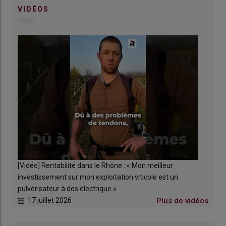
simple (boîte de vitesses mécanique et inverseur sous charge),
VIDÉOS
et à un tracteur
Deutz-Fahr
5115 DS TTV
acquis neuf il y a
quatre ans. Affichant une
puissance de 116 ch
(126 avec la
fonction Overboost), ce dernier est équipé d’une
transmission
à variation continue
et d’une généreuse pompe hydraulique
load sensing délivrant 100 l/min. «
C’est de loin le tracteur qui
fait le plus d’heures sur l’exploitation
, explique Arnaud
Lecomte.
Entre 500 et 600 heures chaque année, quand le Case
IH Quantum en réalise 80 à 100 heures annuelles.
» Le vieux
tracteur ne réalise plus que les travaux de désherbage et
d’épamprage, tandis que le Deutz-Fahr travaille avec le
rotavator
, la
prétailleuse
, le
décompacteur
, le
cadre de
labour
ou encore le
pulvérisateur
.
«
En soi, le Deutz-Fahr ne me ramène pas plus de récolte en fin de
[Vidéo] Rentabilité dans le Rhône : « Mon meilleur
saison que le Case IH de 95 chevaux. Mais le débit de chantier
investissement sur mon exploitation viticole est un
est sensiblement plus élevé. Et le confort n’a rien à voir
, garantit
pulvérisateur à dos électrique »
le viticulteur.
Quand on passe de longues journées de 12, voire
17 juillet 2026
Plus de vidéos
14 heures au volant, on est quand même moins fatigué le soir.
»
Par ailleurs, faire le choix d’un modèle neuf pour le tracteur de