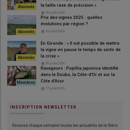
« combat », sur un territoire reculé où les hybrides ont survécu
la taille rase de précision »
longtemps, même après l’obligation d’
arrachage
, «
aussi
09 juillet 2026
Prix des vignes 2025 : quelles
parce qu’ils sont adaptés à la culture en treille typique de la zone
évolutions par région ?
et qu’ils offrent une bonne résistance aux
gelées
printanières
car les seconds bourgeons sont fructifères
», rapporte-t-il.
24 juillet 2026
Parmi ses objectifs, celui de faire sauter l’article 81 qui interdit
En Gironde : « Il est possible de mettre
en France, depuis 1934, à des fins de
commercialisation
, les
la vigne en pause le temps de sortir de
cépages clinton, herbemont, isabelle d’Amérique, jacquez,
la crise »
noah et othello, loi française qui a été retranscrite dans le droit
09 juillet 2026
européen lors de la création de l’OCM vin.
Ravageurs : Popillia japonica identifié
dans le Doubs, la Côte-d'Or et sur la
Côte d’Azur
17 juillet 2026
INSCRIPTION NEWSLETTER
Recevez chaque semaine toutes les actualités de la filière