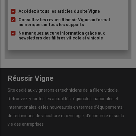
pour toutes dans le cadre du
Paquet vin
. L’amendement,
retenu dans un premier temps, a finalement été retoqué.
Accédez à tous les articles du site Vigne
Liste
«
Mais ce n’est pas perdu, le commissaire européen veut le
à
Consultez les revues Réussir Vigne au format
remettre sur le tapis lors des prochaines discussions sur l’
OCM
numérique sur tous les supports
puce
en 2026
», annonce Jérôme Villaret.
Ne manquez aucune information grâce aux
newsletters des filières viticole et vinicole
Les vignerons qui ont planté des hybrides
sont en rupture de stock
Le combat continue donc pour ces six cépages, plutôt
fertiles
et qui réagissent bien en période de
sécheresse
. «
Ils sont
Réussir Vigne
un marqueur de l’
identité cévenole
. Dans un monde qui se
standardise, se différencier est une force. D’ailleurs, les
Site dédié aux vignerons et techniciens de la filière viticole.
vignerons qui ont planté des hybrides sont en rupture de stock,
Retrouvez-y toutes les actualités régionales, nationales et
c’est un signe
», fait remarquer le chargé de projet.
internationales, et les nouveautés en termes d’équipements,
En attendant, il existe quand un même un subterfuge pour les
de techniques de viticulture et œnologie, d’économie et sur la
commercialiser. «
On a obtenu la confirmation de l’Europe puis
vie des entreprises.
des Douanes françaises qu’on pouvait les déclarer en 'boisson à
base de jus de raisin fermenté' et non en vin
», confie Jérôme