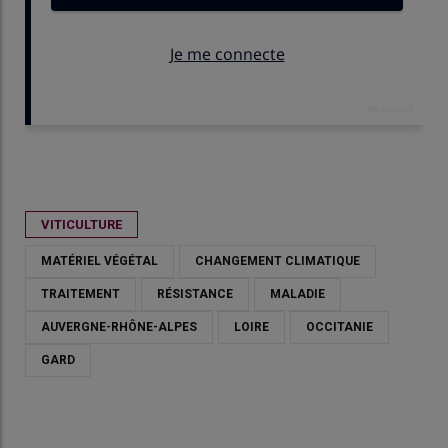
Publié le
lun 18/05/2026 - 10:00
- Par
David Bessenay
VITICULTURE
MATÉRIEL VÉGÉTAL
CHANGEMENT CLIMATIQUE
TRAITEMENT
RÉSISTANCE
MALADIE
AUVERGNE-RHÔNE-ALPES
LOIRE
OCCITANIE
GARD