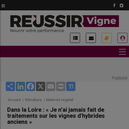
Aller
au
contenu
principal
USER
ACCOUNT
MENU
Publicité
Share
LinkedIn
Facebook
X
Email
Print
Accueil
/
Viticulture
/
Matériel végétal
Dans la Loire : « Je n’ai jamais fait de
traitements sur les vignes d'hybrides
anciens »