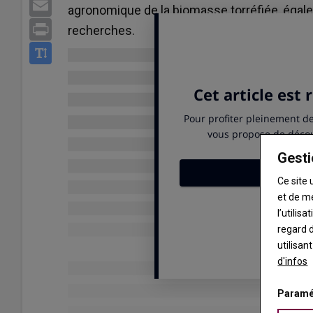
Email
agronomique de la biomasse torréfiée, égal
Print
recherches.
Gesti
Ce site 
et de m
l’utilis
regard d
utilisan
d'infos
Paramé