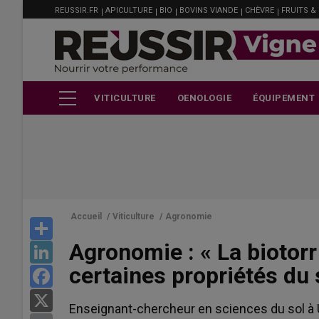
MENU
Aller
REUSSIR.FR
APICULTURE
BIO
BOVINS VIANDE
CHÈVRE
FRUITS &
FILIÈRE
au
contenu
principal
VITICULTURE
OENOLOGIE
ÉQUIPEMENT
Accueil
/
Viticulture
/
Agronomie
Share
Agronomie : « La biotor
LinkedIn
certaines propriétés du 
Facebook
X
Enseignant-chercheur en sciences du sol à U