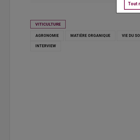
Tout 
Publié le
lun 13/04/2026 - 10:00
- Par
Xavier Delbecque
VITICULTURE
AGRONOMIE
MATIÈRE ORGANIQUE
VIE DU S
INTERVIEW