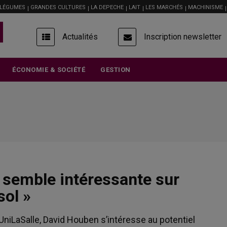
 LÉGUMES
GRANDES CULTURES
LA DEPECHE
LAIT
LES MARCHÉS
MACHINISME
USER
Actualités
Inscription newsletter
ACCOUNT
MENU
ÉCONOMIE & SOCIÉTÉ
GESTION
r semble intéressante sur
sol »
niLaSalle, David Houben s’intéresse au potentiel