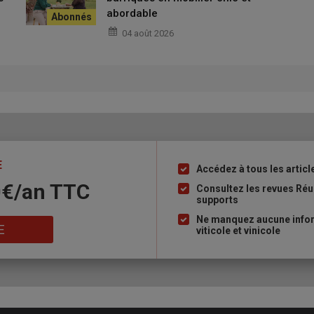
abordable
04 août 2026
E
Accédez à tous les articl
Liste
0€/an​ TTC
à
Consultez les revues Réu
supports
puce
Ne manquez aucune inform
E
viticole et vinicole