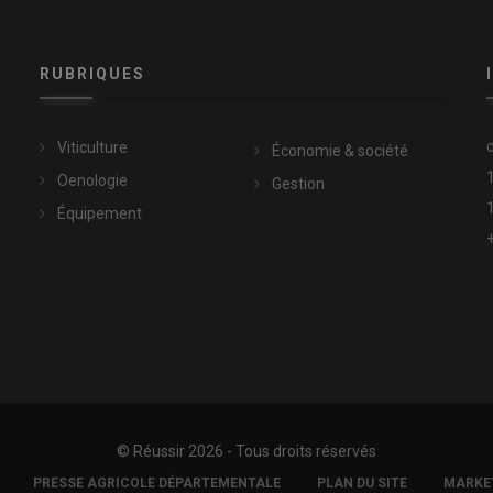
RUBRIQUES
Viticulture
Économie & société
Oenologie
Gestion
Équipement
fraiche, une biotorr à 230°C, une autre à 280°C et un biochar à
© Réussir 2026 - Tous droits réservés
PRESSE AGRICOLE DÉPARTEMENTALE
PLAN DU SITE
MARKET