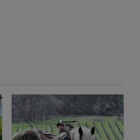
eauvais et enseignant-chercheur en science du sol et
réfiée ?
t d’apporter du
carbone
au sol, mais sous une forme
ogique
. D’un autre côté les
pailles fraîches
contiennent une
uent pas au
stockage du carbone
dans le
sol
. De plus elles
 Nous avons donc fait l’hypothèse qu’une biomasse torréfiée,
médiaires. À savoir, héberger une partie de carbone plus stable,