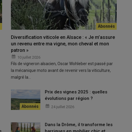
ent être bénéfiques en viticulture, mais se raisonnent au
Diversification viticole en Alsace : « Je m’assure
t accompagné par l’Ademe sur les résidus de colza. À l’heure
un revenu entre ma vigne, mon cheval et mon
es au champ. Le projet consiste à voir si leur
torréfaction
patron »
environnemental
.
10 juillet 2026
Fils de vigneron alsacien, Oscar Wohleber est passé par
la mécanique moto avant de revenir vers la viticulture,
 biochar ?
malgré la…
e sont pas les mêmes, ce qui a des conséquences sur les
ectue une
pyrolyse
à forte température, plusieurs centaines de
Prix des vignes 2025 : quelles
chaînes moléculaires de lignine et de créer des réseaux
e
évolutions par région ?
effectue une chauffe à des degrés plus faibles, entre
100 et
24 juillet 2026
micellulose
en composés de carbone amorphes, plus stables.
latilise moins de
carbone
. Deux tonnes de paille fraîche donnent
char après pyrolyse.
Dans la Drôme, il transforme les
s
barriques en mobilier chic et