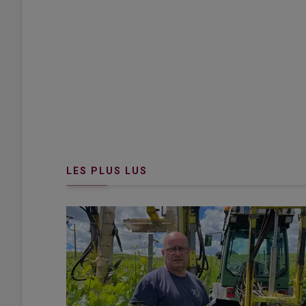
David Houben est directeur du Collège Agrosciences à B
biogéochimie à unité de recherche Aghyle.
© D. Houben
LES PLUS LUS
Pourquoi travailler sur la biomasse tor
Nous sommes partis du constat que le
biochar
perme
vraiment très stable, qui stimule très peu l’
activité biol
majorité de carbone assimilable, aussi elles ne contrib
peuvent engendrer des problématiques de faim d’azote.
que nous appelons
biotorr
, aurait des propriétés inter
tout en gardant de la matière assimilable.