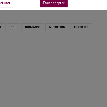
refuser
Tout accepter
OL
SOL
BIOMASSE
NUTRITION
FERTILITÉ