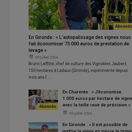
Lire aussi |
Samuel Abiven : « Les biochars peuv
cas par cas »
En Gironde : « L’autopalissage des vignes nous
Ce travail est né d’un projet porté par le groupe Avril e
fait économiser 75 000 euros de prestation de
actuelle, les pailles ne sont pas valorisées et sont laissé
levage »
présente un intérêt, d’un point de vue
agronomique
et
09 juillet 2026
Bruno Laffitte, chef de culture des Vignobles Jaubert,
150 hectares à Ladaux (Gironde), expérimente depuis
Qu’est-ce qui différencie la biotorr du
trois ans l’…
Les
températures de chauffe
pour obtenir le produit n
propriétés de la matière. Pour créer du biochar, on eff
En Charente : « J’économise
degrés. Ce qui a pour effet de condenser davantage les 
1 000 euros par hectare de vign
d’arrangement cristallins. Dans le cas de la biotorr, on 
avec la taille rase de précision »
300 °C
. À ces températures, on transforme surtout l’hé
09 juillet 2026
L’action sur la lignine est beaucoup plus faible, et on vo
1 à 1,2 tonne de biotorr contre seulement 600 kg de bio
En Gironde : « Il est possible de
mettre la vigne en pause le temp