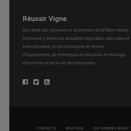
Réussir Vigne
Site dédié aux vignerons et techniciens de la filière viticole.
Retrouvez-y toutes les actualités régionales, nationales et
internationales, et les nouveautés en termes
d’équipements, de techniques de viticulture et œnologie,
d’économie et sur la vie des entreprises.
La différence visuelle est assez nette entre de la paille 
400°C. © D. Houben
FOOTER
CONTACTS
BOUTIQUE
QUI SOMMES-NOUS ?
COPYRIGHT