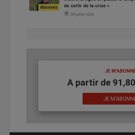
de sortir de la crise »
09 juillet 2026
TITRE
JE M'ABONN
Body
A partir de 91,8
Lien
JE M'ABONN