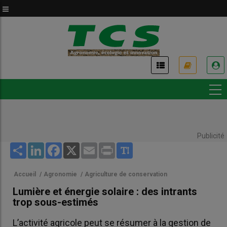
Aller
au
contenu
principal
USER
ACCOUNT
MENU
Publicité
Share
LinkedIn
Facebook
X
Email
Print
Accueil
/
Agronomie
/
Agriculture de conservation
Lumière et énergie solaire : des intrants
trop sous-estimés
L’activité agricole peut se résumer à la gestion de