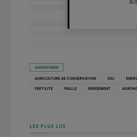
Publié le
lun 18/05/2026 - 09:00
- Par
Frédéric Thomas
AGRONOMIE
AGRICULTURE DE CONSERVATION
SOL
ÉNER
FERTILITÉ
PAILLE
RENDEMENT
AGRON
LES PLUS LUS