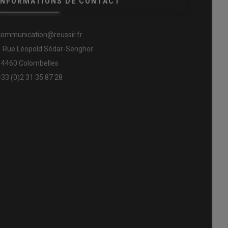
INFORMATIONS DE CONTACT
communication@reussir.fr
1 Rue Léopold Sédar-Senghor
14460 Colombelles
+33 (0)2 31 35 87 28