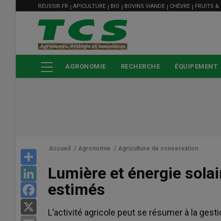
MENU
Aller
REUSSIR.FR
APICULTURE
BIO
BOVINS VIANDE
CHÈVRE
FRUITS &
FILIÈRE
au
contenu
principal
AGRONOMIE
RECHERCHE
ÉQUIPEMENT
Accueil
/
Agronomie
/
Agriculture de conservation
Share
Lumière et énergie solai
LinkedIn
estimés
Facebook
X
L’activité agricole peut se résumer à la gesti