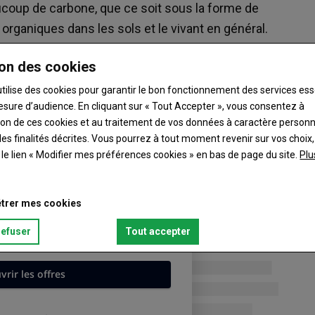
ucoup de carbone, que ce soit sous la forme de
ganiques dans les sols et le vivant en général.
ortant mais plutôt les liens énergétiques qui
on des cookies
re petits bras ! Ces liaisons sont, en fait, un
rer très rapidement par brûlage (cas du bois de
utilise des cookies pour garantir le bon fonctionnement des services ess
esure d’audience. En cliquant sur « Tout Accepter », vous consentez à
digestion pour entretenir notre métabolisme et
ation de ces cookies et au traitement de vos données à caractère person
es finalités décrites. Vous pourrez à tout moment revenir sur vos choix,
t le lien « Modifier mes préférences cookies » en bas de page du site.
Plu
trer mes cookies
refuser
Tout accepter