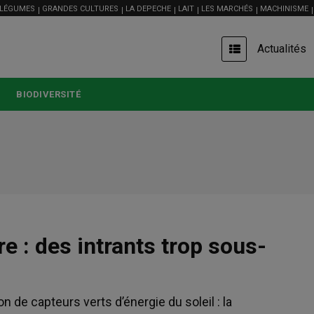
 LÉGUMES
GRANDES CULTURES
LA DEPECHE
LAIT
LES MARCHÉS
MACHINISME
USER
Actualités
ACCOUNT
MENU
BIODIVERSITÉ
re : des intrants trop sous-
on de capteurs verts d’énergie du soleil : la