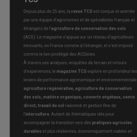
© F.Thomas
Depuis plus de 25 ans, la
revue TCS
est conçue et animée
Les couverts végétaux, c’est du recyclage de fertilité, d
par une équipe d’agronomes et de spécialistes français et
carbone et d’énergie. C’est en partie pour cette raison q
étrangers de l’
agriculture de conservation des sols
associations, une bonne densité, un temps de présence le 
(ACS). Le magazine s’appuie sur un réseau d’agriculteurs
système cultural en carbone sera d’autant plus important
innovants, en France comme à l’étranger, et s’est imposé
la pomme de terre, la betterave et l’ensemble des cultu
rotations très pailleuses (blé, orge, colza, maïs), déjà t
comme le lien privilégié des ACSistes.
d’utiliser les couverts végétaux pour enrichir le systèm
À travers ses analyses, enquêtes de terrain et retours
facilement disponible) afin d’améliorer et d’accélérer la
d’expériences, le
magazine TCS
explore en profondeur les
leviers de performance agronomique et environnementale 
L’effet rendement 2025
agriculture régénérative, agriculture de conservation
Beaucoup d’agriculteurs ont été surpris par les bons r
des sols, matière organique, couverts végétaux, semis
chaud, qui a hâté les récoltes. Cette météo a peut-être
direct, travail du sol
raisonné et gestion fine de
superficiels, mais nous avons eu de grandes périodes e
l’
interculture
. Autant de thématiques clés pour
propices à la production d’énergie solaire. Ces conditio
accompagner la transition vers des
pratiques agricoles
favorable. Il est donc logique que les plantes et les cult
durables
et plus résilientes, économiquement viables et
fabriquer plus de sucres, d’amidon et donc de rendement