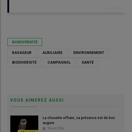
Publié le
jeu 12/03/2026 - 08:00
- Par
Cécile Waligora
BIODIVERSITÉ
RAVAGEUR
AUXILIAIRE
ENVIRONNEMENT
BIODIVERSITÉ
CAMPAGNOL
SANTÉ
VOUS AIMEREZ AUSSI
La chouette effraie, sa présence est de bon
Renard chassant le campagnol terrestre ou rat taupier (on voit
augure
ses "taupinières" sous la neige), campagnol particulièrement
18 juin 2026