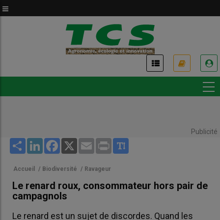
Aller
au
contenu
principal
USER
ACCOUNT
MENU
Publicité
Share
LinkedIn
Facebook
X
Email
Print
Accueil
/
Biodiversité
/
Ravageur
Le renard roux, consommateur hors pair de
campagnols
Le renard est un sujet de discordes. Quand les