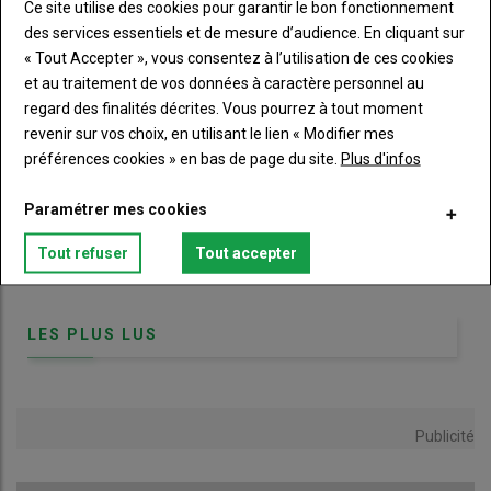
Ce site utilise des cookies pour garantir le bon fonctionnement
agriculture : le
campagnol des champs
(Microtus arvalis) et le
des services essentiels et de mesure d’audience. En cliquant sur
campagnol terrestre
ou rat taupier (Arvicola amphibius). Les
« Tout Accepter », vous consentez à l’utilisation de ces cookies
rongeurs ont une reproduction presque sans limites et, en plus,
et au traitement de vos données à caractère personnel au
ils présentent des variations cycliques avec, certaines années,
regard des finalités décrites. Vous pourrez à tout moment
de très hauts niveaux de populations. Pour maintenir un
revenir sur vos choix, en utilisant le lien « Modifier mes
nécessaire équilibre, ils sont la proie d’un grand nombre de
préférences cookies » en bas de page du site.
Plus d'infos
prédateurs dont le renard. Un renard adulte consomme ainsi en
moyenne sur une année, 3000 de ces rongeurs. Dès lors qu’il y
Paramétrer mes cookies
a une famille à nourrir, il faut multiplier ce chiffre ! Et s’il y a une
proportion importante de campagnols sur un territoire, les
Tout refuser
Tout accepter
renards vont se focaliser dessus. Voici donc un atout majeur du
Publicité
prédateur en milieu agricole.
LES PLUS LUS
Lire aussi |
Pigeons, corvidés et sangliers : quels
leviers combiner pour faire face à ces
bioagresseurs ?
Publicité
On ne saurait rappeler qu’en agriculture de conservation des