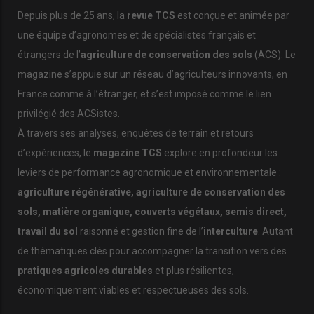
générale, les prédateurs vivent aux dépens du nombre de
Depuis plus de 25 ans, la
revue TCS
est conçue et animée par
proies et leur nombre, leur reproduction fluctuent en fonction.
une équipe d’agronomes et de spécialistes français et
Les prédateurs sont ainsi le gage d’un équilibre des populations
étrangers de l’
agriculture de conservation des sols
(ACS). Le
dans les écosystèmes.
magazine s’appuie sur un réseau d’agriculteurs innovants, en
France comme à l’étranger, et s’est imposé comme le lien
La balance penche vers les services
écosystémiques
privilégié des ACSistes.
À travers ses analyses, enquêtes de terrain et retours
Qu’en est-il des
maladies
que le renard soi-disant véhicule ? La
d’expériences, le
magazine TCS
explore en profondeur les
rage, rappelons-le, a été éradiquée en France en 2001, grâce à
une campagne de vaccination. Depuis plusieurs années, on
leviers de performance agronomique et environnementale :
parle de l’échinococcose alvéolaire. Une vingtaine de cas
agriculture régénérative, agriculture de conservation des
humains est recensée par an en France, cela reste donc une
sols, matière organique, couverts végétaux, semis direct,
maladie rare. L’agent responsable est le
plathelminthe
travail du sol
raisonné et gestion fine de l’
interculture
. Autant
Echinococcus multilocularis dont les larves sont hébergées par
de thématiques clés pour accompagner la transition vers des
les rongeurs. Si ces derniers sont consommés par un renard,
un chien ou un chat, le parasite termine son cycle dans son
pratiques agricoles durables
et plus résilientes,
nouvel hôte. Les œufs sont excrétés avec les fèces du
économiquement viables et respectueuses des sols.
prédateur et c’est potentiellement là que l’humain peut être