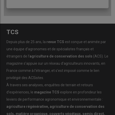
protéger les sols.
« Nous avions acheté un broyeur à plaquettes
forestières pour répondre à la demande de bois énergie. Mais je
me suis rendu compte que si on coupait beaucoup, l’équivalent
n’était pas replanté. J’ai aussi arrêté cette activité, ne
conservant que la partie entretien tel l’élagage. »
TCS
Progressivement, le végétal remplace la ferraille…
Et puis il y a cinq ans, Francis et Isabelle se lancent dans la
Depuis plus de 25 ans, la
revue TCS
est conçue et animée par
plantation d’une truffière. Ils ont quelques petites parcelles
une équipe d’agronomes et de spécialistes français et
imbriquées dans la commune de La Chaussée-sur-Marne.
étrangers de l’
agriculture de conservation des sols
(ACS). Le
« Avec l’obligation des ZNT [zones de non-traitement], la surface
magazine s’appuie sur un réseau d’agriculteurs innovants, en
cultivable ne valait plus le coup. On a donc décidé de planter des
arbres truffiers. »
C’est une activité à part entière, une passion
France comme à l’étranger, et s’est imposé comme le lien
qui se rajoute, Isabelle devenant présidente des producteurs de
privilégié des ACSistes.
truffes de la Marne. Mais surtout, même avec un bagage en
À travers ses analyses, enquêtes de terrain et retours
ACS conséquent, ce nouveau projet entraîne Francis encore
d’expériences, le
magazine TCS
explore en profondeur les
plus loin dans son intérêt pour le sol. Avide de formations, il est
leviers de performance agronomique et environnementale :
intarissable sur les champignons du sol. Il multiplie les
formations en matière d’ACS, jusqu’à semer toutes ses
agriculture régénérative, agriculture de conservation des
cultures et intercultures en semis direct, excepté la betterave.
sols, matière organique, couverts végétaux, semis direct,