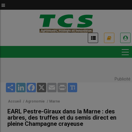
Aller
au
contenu
principal
USER
ACCOUNT
MENU
Publicité
Share
LinkedIn
Facebook
X
Email
Print
Accueil
/
Agronomie
/
Marne
EARL Pestre-Giraux dans la Marne : des
arbres, des truffes et du semis direct en
pleine Champagne crayeuse