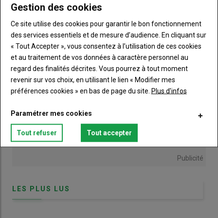
Gestion des cookies
CO2. Il a été démontré que les micro-organismes sont capables
21 mai 2026
de décomposer tous les types de MOS (sauf les charbons). Par
Ce site utilise des cookies pour garantir le bon fonctionnement
exemple, la lignine peut être facilement dégradée par les
des services essentiels et de mesure d’audience. En cliquant sur
micro-organismes à condition que du carbone soit
« Tout Accepter », vous consentez à l’utilisation de ces cookies
biodisponible dans le milieu comme source d’énergie. Ces
et au traitement de vos données à caractère personnel au
nouvelles techniques ont permis de comprendre que la
regard des finalités décrites. Vous pourrez à tout moment
persistance des MOS dépendait des interactions entre plantes,
revenir sur vos choix, en utilisant le lien « Modifier mes
micro-organismes et minéraux du sol. Au fil du temps, les
préférences cookies » en bas de page du site.
Plus d'infos
preuves se sont accumulées sur le fait que la matrice du sol
protège de la décomposition diverses molécules d’origine
Paramétrer mes cookies
végétale mais également beaucoup de petites molécules
organiques d’origine microbienne.
Tout refuser
Tout accepter
Les matières organiques fraîches (résidus de culture, couverts
et produits organiques) apportées au sol, sont décomposées
Publicité
par la macrofaune (vers de terre, insectes), la mésofaune
(micro-arthropodes comme les collemboles) et les micro-
LES PLUS LUS
organismes du sol.