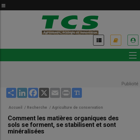
Aller
au
contenu
principal
USER
ACCOUNT
MENU
Publicité
Share
LinkedIn
Facebook
X
Email
Print
Accueil
/
Recherche
/
Agriculture de conservation
Comment les matières organiques des
sols se forment, se stabilisent et sont
minéralisées