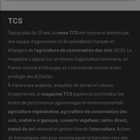
2
peuvent interagir et être stabilisées dans le sol grâce à leur
agrégation avec les minéraux du sol. C’est pourquoi les
TCS
scientifiques qualifient maintenant les MOS de continuum.
Par ailleurs, plus la taille des molécules organiques diminue,
Depuis plus de 25 ans, la
revue TCS
est conçue et animée par
plus elles seraient solubles dans l’eau, réactives et seraient
une équipe d’agronomes et de spécialistes français et
rapidement adsorbées sur les minéraux du sol (argiles
étrangers de l’
agriculture de conservation des sols
(ACS). Le
notamment) pour former des complexes organominéraux
magazine s’appuie sur un réseau d’agriculteurs innovants, en
(nom actualisé du complexe argilo-humique).
France comme à l’étranger, et s’est imposé comme le lien
La biomasse vivante des organismes du sol constitue un stock
privilégié des ACSistes.
temporaire de matières organiques (__SWYP_INC__~5 % du
carbone organique total du sol). Les micro-organismes morts
À travers ses analyses, enquêtes de terrain et retours
(nécromasse) et les métabolites issus des activités
d’expériences, le
magazine TCS
explore en profondeur les
microbiennes seraient ensuite en partie complexés aux
leviers de performance agronomique et environnementale :
particules minérales. Contrairement à ce qu’on pensait
agriculture régénérative, agriculture de conservation des
précédemment, ces molécules issues des micro-organismes
sols, matière organique, couverts végétaux, semis direct,
n’auraient pas toujours le turn-over le plus rapide. Ces
molécules microbiennes alimenteraient de manière
travail du sol
raisonné et gestion fine de l’
interculture
. Autant
considérable la fraction la plus persistante/stable des MOS.
de thématiques clés pour accompagner la transition vers des