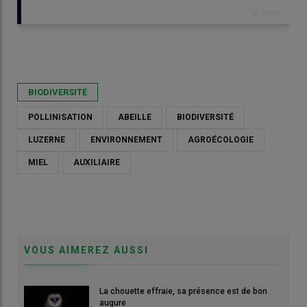
Publié le
jeu 12/03/2026 - 08:00
- Par
Johanna Villenave-Chasset
BIODIVERSITÉ
POLLINISATION
ABEILLE
BIODIVERSITÉ
LUZERNE
ENVIRONNEMENT
AGROÉCOLOGIE
MIEL
AUXILIAIRE
VOUS AIMEREZ AUSSI
La chouette effraie, sa présence est de bon
Les abeilles sauvages du genre Andrena (ici Andrena flavipes
augure