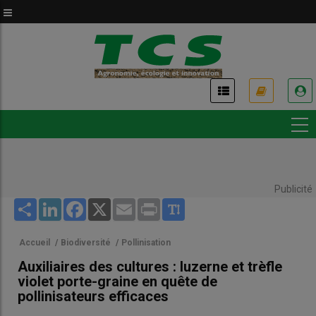
Aller
au
contenu
principal
USER
ACCOUNT
MENU
Publicité
Share
LinkedIn
Facebook
X
Email
Print
Accueil
/
Biodiversité
/
Pollinisation
Auxiliaires des cultures : luzerne et trèfle
violet porte-graine en quête de
pollinisateurs efficaces