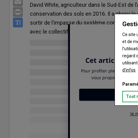
Email
David White, agriculteur dans le Sud-Est de l’
Print
conservation des sols en 2016. Il a choisi le
sortir de l’impasse du système conventionnel
Gesti
avec le collectif Wildfarmed.
Ce site 
et de m
l’utilis
regard d
utilisan
d'infos
Paramé
Tout 