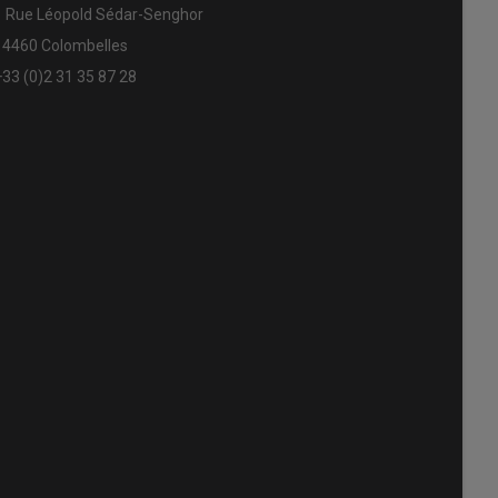
1 Rue Léopold Sédar-Senghor
14460 Colombelles
+33 (0)2 31 35 87 28