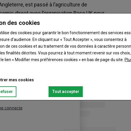
Angleterre, est passé à l’agriculture de
 semis direct avec l’organisation Base UK pour
. Depuis peu, il ajoute la dimension biodiversité
on des cookies
utilise des cookies pour garantir le bon fonctionnement des services ess
esure d’audience. En cliquant sur « Tout Accepter », vous consentez à
ation de ces cookies et au traitement de vos données à caractère person
es finalités décrites. Vous pourrez à tout moment revenir sur vos choix,
t le lien « Modifier mes préférences cookies » en bas de page du site.
Plu
trer mes cookies
refuser
Tout accepter