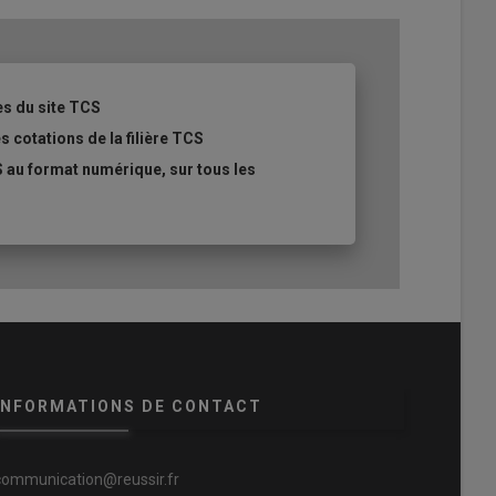
es du site TCS
s cotations de la filière TCS
 au format numérique, sur tous les
rect au Horsch Avatar dans un couvert végétal chez David White.
te
INFORMATIONS DE CONTACT
communication@reussir.fr