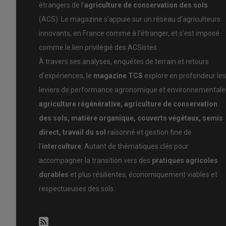
étrangers de l’
agriculture de conservation des sols
(ACS). Le magazine s’appuie sur un réseau d’agriculteurs
Diversifier pour restaurer le sol et la b
innovants, en France comme à l’étranger, et s’est imposé
Jusqu’en 2016, David cultivait principalement du blé e
comme le lien privilégié des ACSistes.
une forte perturbation mécanique des sols (tassement, é
À travers ses analyses, enquêtes de terrain et retours
dépendance croissante aux intrants ont entraîné un décl
d’expériences, le
magazine TCS
explore en profondeur les
Avec le passage au semis direct, il cherchait d’abord à s
leviers de performance agronomique et environnementale 
de produits phytosanitaires nécessaires à la producti
agriculture régénérative, agriculture de conservation
et rapide. David a notamment poussé le curseur encore pl
des sols, matière organique, couverts végétaux, semis
La pression sociétale a également compté dans sa décisi
direct, travail du sol
raisonné et gestion fine de
étaient régulièrement critiquées. Plus tard, une voisine
l’
interculture
. Autant de thématiques clés pour
et plus que ceux des parcelles voisines. Une confirmatio
accompagner la transition vers des
pratiques agricoles
Les couverts végétaux ont très rapidement fait leur e
durables
et plus résilientes, économiquement viables et
récolte.
respectueuses des sols.
Le premier objectif des couverts végétaux pour David est 
phacélie, radis, sarrasin, pois fourrager, féverole et mou
Cependant, contrairement à de nombreux agriculteurs en