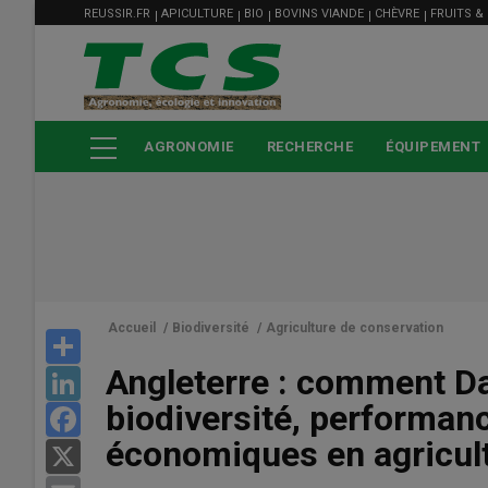
MENU
Aller
REUSSIR.FR
APICULTURE
BIO
BOVINS VIANDE
CHÈVRE
FRUITS &
FILIÈRE
au
contenu
principal
AGRONOMIE
RECHERCHE
ÉQUIPEMENT
Accueil
/
Biodiversité
/
Agriculture de conservation
Share
Angleterre : comment Da
LinkedIn
biodiversité, performa
Facebook
économiques en agricul
X