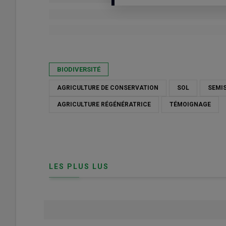
Publié le
jeu 21/05/2026 - 09:00
- Par
Marie Morineau
BIODIVERSITÉ
AGRICULTURE DE CONSERVATION
SOL
SEMIS
AGRICULTURE RÉGÉNÉRATRICE
TÉMOIGNAGE
LES PLUS LUS