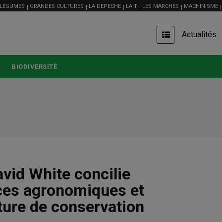
 LÉGUMES
GRANDES CULTURES
LA DEPECHE
LAIT
LES MARCHÉS
MACHINISME
USER
Actualités
ACCOUNT
MENU
BIODIVERSITÉ
vid White concilie
nces agronomiques et
ture de conservation