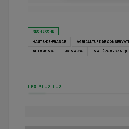
Publié le
ven 24/04/2026 - 09:00
- Par
Thomas Quenier
RECHERCHE
HAUTS-DE-FRANCE
AGRICULTURE DE CONSERVAT
AUTONOMIE
BIOMASSE
MATIÈRE ORGANIQU
LES PLUS LUS