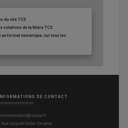
es du site TCS
s cotations de la filière TCS
 au format numérique, sur tous les
 fort de cette session 2025 a été l’hybridation des systèmes AB/AC.
Décompactés
INFORMATIONS DE CONTACT
communication@reussir.fr
1 Rue Léopold Sédar-Senghor