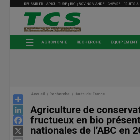
MENU
Aller
REUSSIR.FR
APICULTURE
BIO
BOVINS VIANDE
CHÈVRE
FRUITS &
FILIÈRE
au
contenu
principal
AGRONOMIE
RECHERCHE
ÉQUIPEMENT
Accueil
/
Recherche
/
Hauts-de-France
Share
Agriculture de conserva
LinkedIn
fructueux en bio présen
Facebook
nationales de l’ABC en 
X