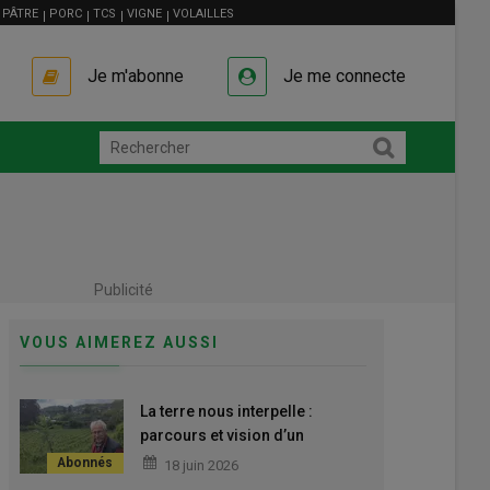
PÂTRE
PORC
TCS
VIGNE
VOLAILLES
Je m'abonne
Je me connecte
Publicité
VOUS AIMEREZ AUSSI
La terre nous interpelle :
parcours et vision d’un
agronome retraité
18 juin 2026