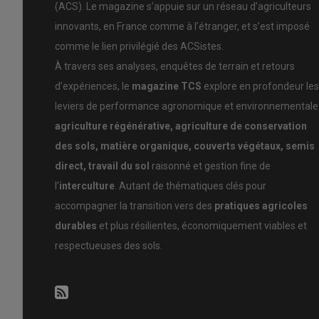
(ACS). Le magazine s’appuie sur un réseau d’agriculteurs
responsable d’étude de la CRA-W, ont partagé les retour
agriculteurs, conseillers et chercheurs autour de l’ABC e
innovants, en France comme à l’étranger, et s’est imposé
francophonie. De la journée d’intelligence collectiv
comme le lien privilégié des ACSistes.
le besoin de l’appui de la recherche qui commence à trava
À travers ses analyses, enquêtes de terrain et retours
besoin de reconnaissance de l’expertise des agriculte
d’expériences, le
magazine TCS
explore en profondeur les
et développement pour des systèmes de rupture comme
leviers de performance agronomique et environnementale 
Une nouveauté cette année a été l’organisation en marg
agriculture régénérative, agriculture de conservation
acteurs politiques du département pour leur présenter ce
des sols, matière organique, couverts végétaux, semis
territoriale.
direct, travail du sol
raisonné et gestion fine de
Voici quelques récits thématiques des présentations te
l’
interculture
. Autant de thématiques clés pour
accompagner la transition vers des
pratiques agricoles
L’autoconstruction et la solidarité po
durables
et plus résilientes, économiquement viables et
Pour mettre en place un itinéraire en semis direct, Chr
respectueuses des sols.
prendre en charge l’investissement dans le semoir. Il s’
voisins et beaucoup d’engagement. Leur choix s’est porté 
choix de dents Stripel, de roues de jauge Otico, de port
un prix de revient d’un peu plus de 26 000 euros, temps 