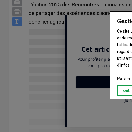
Email
L’édition 2025 des Rencontres nationales de 
Print
de partager des expériences d’agriculteurs 
Gesti
concilier agriculture de conservation des sols
Ce site 
et de m
l’utilis
regard d
utilisan
d'infos
Paramé
Tout 