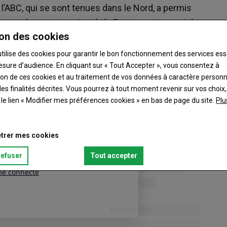
l’ABC, qui se sont tenues dans le Nord, a permis
venus des quatre coins de la France qui tentent de
on des cookies
 et agriculture bio.
utilise des cookies pour garantir le bon fonctionnement des services ess
esure d’audience. En cliquant sur « Tout Accepter », vous consentez à
ation de ces cookies et au traitement de vos données à caractère person
es finalités décrites. Vous pourrez à tout moment revenir sur vos choix,
t le lien « Modifier mes préférences cookies » en bas de page du site.
Plu
trer mes cookies
refuser
Tout accepter