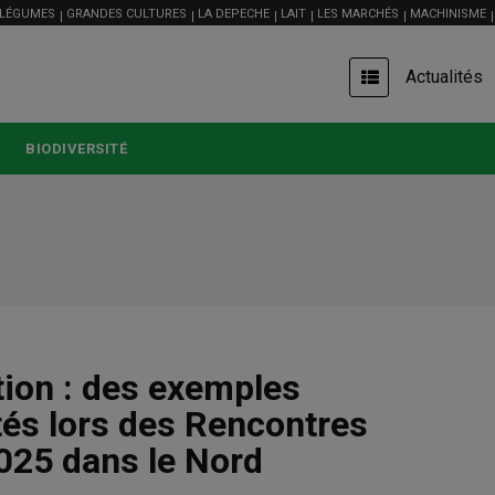
 LÉGUMES
GRANDES CULTURES
LA DEPECHE
LAIT
LES MARCHÉS
MACHINISME
USER
Actualités
ACCOUNT
MENU
BIODIVERSITÉ
tion : des exemples
tés lors des Rencontres
2025 dans le Nord