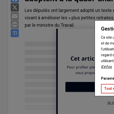
X
Les députés ont largement adopté un texte d
Email
visant à améliorer les « plus petites retrait
Print
par le ministre du Travail.
Gesti
Ce site 
et de m
l’utilis
regard d
utilisan
d'infos
Paramé
Tout 