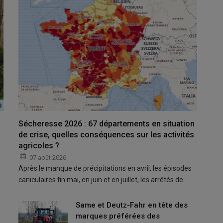
de milliers de conjointes d’agriculteurs et d’aides familiaux
nt très largement adopté (82 voix pour, 1 contre) le 4 juin la
ôme Julien Brugerolles
. Reprenant le combat de son
r ce texte «
améliorer les plus
petites retraites agricoles
».
Sécheresse 2026 : 67 départements en situation
de milliers de
conjointes d’agriculteurs
et d’
aides familiaux
,
de crise, quelles conséquences sur les activités
agricoles ?
, se félicite Julien Brugerolles dans un communiqué.
07 août 2026
évoit selon lui :
Après le manque de précipitations en avril, les épisodes
ux anciens conjoints collaborateurs et aides familiaux
ayant
caniculaires fin mai, en juin et en juillet, les arrêtés de…
nt concernées dont 178 000 femmes)
e référence
, en excluant les pensions de réversion et les
Same et Deutz-Fahr en tête des
mum de pension (avancée concernant 61 000 personnes dont 52
marques préférées des