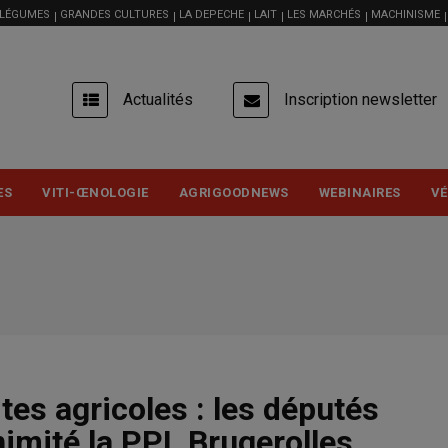
 LÉGUMES
GRANDES CULTURES
LA DEPECHE
LAIT
LES MARCHÉS
MACHINISME
USER
Actualités
Inscription newsletter
ACCOUNT
MENU
ES
VITI-ŒNOLOGIE
AGRIGOODNEWS
WEBINAIRES
VÉ
tes agricoles : les députés
nimité la PPL Brugerolles