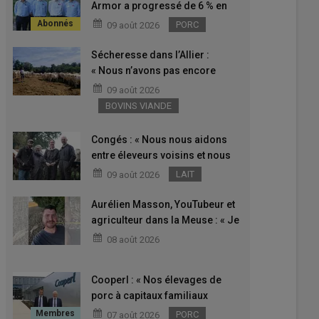
Armor a progressé de 6 % en
2025
PORC
09 août 2026
Sécheresse dans l’Allier :
« Nous n’avons pas encore
décidé si on vend ou si on
09 août 2026
engraisse nos 80 broutards »
BOVINS VIANDE
Congés : « Nous nous aidons
entre éleveurs voisins et nous
dégageons un week-end sur
LAIT
09 août 2026
deux de repos et au moins
quinze jours de vacances par
Aurélien Masson, YouTubeur et
an » dans les Côtes-d’Armor
agriculteur dans la Meuse : « Je
veux montrer qu’il y a encore
08 août 2026
des fermes à taille humaine »
Cooperl : « Nos élevages de
porc à capitaux familiaux
doivent pouvoir s’agrandir »
PORC
07 août 2026