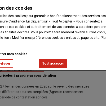
on des cookies
utilise des cookies pour garantir le bon fonctionnement des services ess
esure d’audience. En cliquant sur « Tout Accepter », vous consentez à
ation de ces cookies et au traitement de vos données à caractère person
es finalités décrites. Vous pourrez à tout moment revenir sur vos choix,
t le lien « Modifier mes préférences cookies » en bas de page du site.
Plu
 d’exploitants agricoles ?
trer mes cookies
s ?
refuser
Tout accepter
pe de production ?
ar taille des exploitations ?
gricoles à prendre en considération
 27 février des données en 2020 sur le
revenu des ménages
 de différentes sources compilées (Agreste, recensement
e période de contestation agricole.