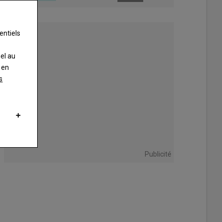
entiels
nel au
 en
s
Publicité