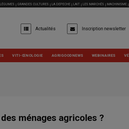
 LÉGUMES
GRANDES CULTURES
LA DEPECHE
LAIT
LES MARCHÉS
MACHINISME
USER
Actualités
Inscription newsletter
ACCOUNT
MENU
ES
VITI-ŒNOLOGIE
AGRIGOODNEWS
WEBINAIRES
VÉ
e des ménages agricoles ?