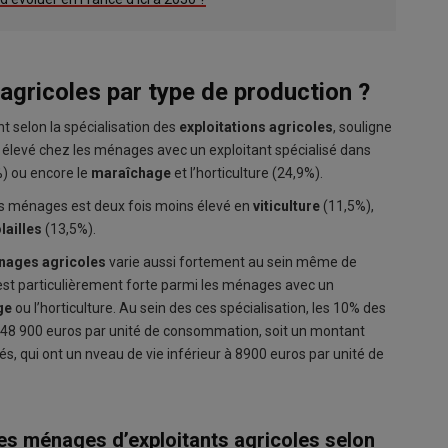
agricoles par type de production ?
t selon la spécialisation des
exploitations agricoles
, souligne
lus élevé chez les ménages avec un exploitant spécialisé dans
) ou encore le
maraîchage
et l’horticulture (24,9%).
des ménages est deux fois moins élevé en
viticulture
(11,5%),
lailles
(13,5%).
énages agricoles
varie aussi fortement au sein même de
 est particulièrement forte parmi les ménages avec un
ge
ou l’horticulture. Au sein des ces spécialisation, les 10% des
à 48 900 euros par unité de consommation, soit un montant
és, qui ont un nveau de vie inférieur à 8900 euros par unité de
es ménages d’exploitants agricoles selon