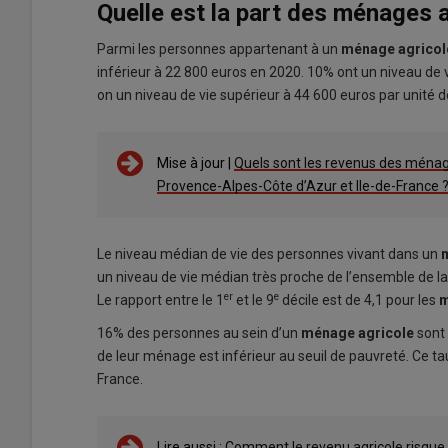
Quelle est la part des ménages 
Parmi les personnes appartenant à un
ménage agricol
inférieur à 22 800 euros en 2020. 10% ont un niveau de
on un niveau de vie supérieur à 44 600 euros par unité
Mise à jour |
Quels sont les revenus des ménag
Provence-Alpes-Côte d’Azur et Ile-de-France 
Le niveau médian de vie des personnes vivant dans un
m
un niveau de vie médian très proche de l’ensemble de la 
er
e
Le rapport entre le 1
et le 9
décile est de 4,1 pour les
m
16% des personnes au sein d’un
ménage agricole
sont 
de leur ménage est inférieur au seuil de pauvreté. Ce 
France.
Lire aussi :
Comment le revenu agricole risque d