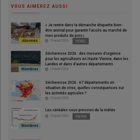
VOUS AIMEREZ AUSSI
« Je rentre dans la démarche étiquette bien-
« Nous savons que la reconquête de notre souveraineté
être animal pour garantir l’accès au marché de
alimentaire nécessitera des investissements massifs dans les
mes produits de porc»
10 août 2026
PORC
années à venir », a affirmé Annie Genevard le 4 juin au congrès
des Jeunes agriculteurs
Sècheresse 2026 : des mesures d’urgence
© Agriculture.gouv.fr
pour les agriculteurs en Haute-Vienne, dans les
Landes et dans d’autres départements
10 août 2026
«
Le Premier ministre et moi-même sommes particulièrement
attentifs à la nécessité de pouvoir doter ces projets d’un
Sécheresse 2026 : 67 départements en
situation de crise, quelles conséquences sur
accompagnement financier robuste
», a déclaré Annie
les activités agricoles ?
Genevard, le 4 juin à Bourg-en-Bresse, en réponse à
10 août 2026
l’interpellation du nouveau
président des Jeunes
agriculteurs
,
Jocelyn Dubost
.
Les céréales sous pression de la météo
10 août 2026
PATRE
Lire aussi :
Qui est Jocelyn Dubost, nouveau
président des Jeunes agriculteurs ?