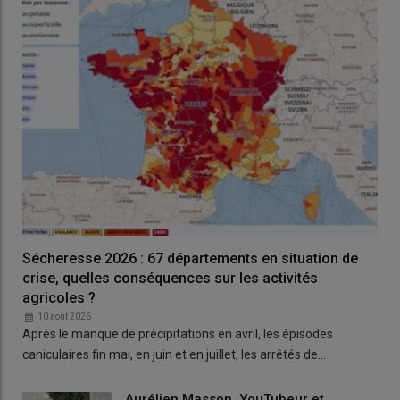
ces partenaires
[privés]
, nous sommes en train de construire un
pool d’appui
». Pour rappel, un arbitrage est attendu
concernant la redistribution du reste de
l'enveloppe de
reliquats d'aides à la bio non consommées
pour 2025, 2026
et 2027, estimée à 120 millions d’euros par an. Le 12 mai, Annie
Genevard avait annoncé la destination d'une première partie
de l'enveloppe :
40 M€ sont d'ores et déjà fléchés vers les
Mesures agroenvironnementales (MAEC)
.
Lire aussi :
Retailleau, Tondelier et Attal passent
leur premier oral face aux Jeunes agriculteurs
Sécheresse 2026 : 67 départements en situation de
crise, quelles conséquences sur les activités
agricoles ?
10 août 2026
Après le manque de précipitations en avril, les épisodes
caniculaires fin mai, en juin et en juillet, les arrêtés de…
Aurélien Masson, YouTubeur et