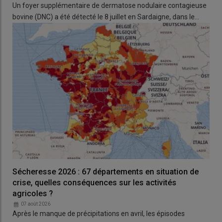
«
programme de coopération transfrontalière
» sur le loup,
Un foyer supplémentaire de dermatose nodulaire contagieuse
et renforcer le rôle des
fédérations départementales de
bovine (DNC) a été détecté le 8 juillet en Sardaigne, dans le…
chasseurs
pour réaliser des
recueils d’indices génétiques
.
Concernant les attaques, le rapport souhaite que la catégorie
«
origine indéterminée
» des constats de dommages soit
supprimée, afin de « mieux reconnaître la
responsabilité du
loup
». Les sénateurs demandent aussi de «
supprimer le
reste à charge de 20 %
» que les éleveurs doivent assumer
pour le
déploiement des mesures de protection
, en le faisant
financer par le ministère de la Transition écologique.
Via la
loi d’urgence agricole
, ils souhaitent que les
tirs
d’effarouchement et de défense
sur le loup dans les parcs
nationaux et les réserves naturelles soient autorisés dans les
zones de chasse. Le rapport demande aussi que les
Sécheresse 2026 : 67 départements en situation de
lieutenants de louveterie
soient indemnisés. Et que les
crise, quelles conséquences sur les activités
lunettes à visée thermiques
soient autorisées sous conditions
agricoles ?
pour les éleveurs réalisant un
tir de défense
. Une mesure
07 août 2026
ajoutée par amendement dans la loi d’urgence agricole et
Après le manque de précipitations en avril, les épisodes
adoptée à l’Assemblée nationale,
contre l’avis du