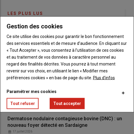
Dominique Estrosi Sassone
, présidente de la commission des
Affaires économiques du Sénat.
LES PLUS LUS
Gestion des cookies
Lire aussi :
Le projet de loi d’urgence agricole
largement adopté par les députés : le
Ce site utilise des cookies pour garantir le bon fonctionnement
gouvernement plutôt satisfait du texte
des services essentiels et de mesure d’audience. En cliquant sur
« Tout Accepter », vous consentez à l’utilisation de ces cookies
et au traitement de vos données à caractère personnel au
Que recommandent les rapporteurs
regard des finalités décrites. Vous pourrez à tout moment
de la mission d’information sur le
revenir sur vos choix, en utilisant le lien « Modifier mes
pastoralisme ?
préférences cookies » en bas de page du site.
Plus d'infos
Parmi les recommandations de la mission d’information, les
Paramétrer mes cookies
rapporteurs appellent à « fiabiliser »
l’estimation de la
population lupine
, jugeant que les chiffres de l’OFB sont en
Tout refuser
Tout accepter
décalage avec les observations des acteurs auditionnés.
« Aujourd'hui, il y a une
incertitude totale
sur le nombre de
Dermatose nodulaire contagieuse bovine (DNC) : un
loups qu'il y a sur le territoire national », affirme
Jean-Marc
nouveau foyer détecté en Sardaigne
Boyer
. En réponse, les sénateurs souhaitent développer un
17 juillet 2026