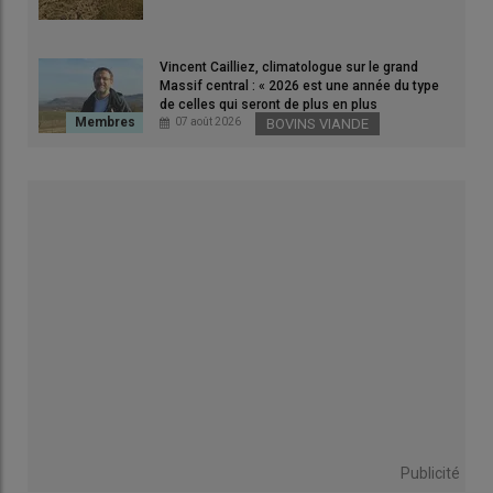
La pression de la prédation du
loup menace l’avenir du
Vincent Cailliez, climatologue sur le grand
Massif central : « 2026 est une année du type
pastoralisme
de celles qui seront de plus en plus
fréquentes »
07 août 2026
BOVINS VIANDE
Avec Yves Bleunven (Centriste) et Lucien Stanzione
(Socialiste), ils ont réalisé
28 auditions
d’une centaine
d’acteurs du pastoralisme
(éleveurs, bergers, membres de
ministères, de l’OFB ou des parcs), dans le
Puy-de-Dôme
et
dans le
Vaucluse
. «
La pression de la prédation
[du loup, ndlr]
menace l’avenir du pastoralisme
», estime le rapport, qui a été
adopté par la commission des Affaires économiques du Sénat.
Treize recommandations
sont faites, notamment sur la
question du loup. Les sénateurs espèrent pouvoir les intégrer
dans le volet « prédation » du
projet de loi d’urgence
agricole,
lors de l’examen fin juin par le Sénat. « Nous essaierons de voir
comment ces recommandations pourront venir
enrichir le
texte
qui nous arrive de
l'Assemblée Nationale
», soutient
Publicité