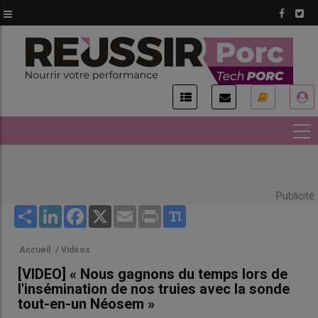
Aller
au
contenu
principal
USER
ACCOUNT
MENU
Publicité
Share
LinkedIn
Facebook
X
Email
Print
Accueil
/
Vidéos
[VIDEO] « Nous gagnons du temps lors de
l'insémination de nos truies avec la sonde
tout-en-un Néosem »