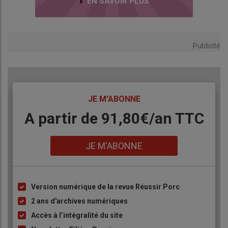
EN SAVOIR PLUS
Publicité
TITRE
JE M'ABONNE
Body
A partir de 91,80€/an​ TTC
Lien
JE M'ABONNE
Version numérique de la revue Réussir Porc
Liste
à
2 ans d'archives numériques
puce
Accès à l’intégralité du site