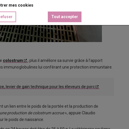
trer mes cookies
refuser
Tout accepter
de
colostrum
, plus il améliore sa survie grâce à l’apport
 les immunoglobulines lui conférant une protection immunitaire.
ce, levier de gain technique pour les éleveurs de porc
 un lien entre le poids de la portée et la production de
 une production de colostrum accrue
», appuie Claudio
sur le poids de naissance.