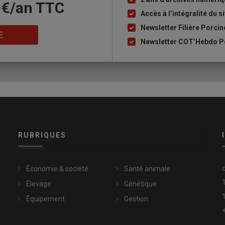
0€/an​ TTC
puce
Accès à l’intégralité du si
Newsletter Filière Porcin
E
Newsletter COT’Hebdo Po
RUBRIQUES
Économie & société
Santé animale
Élevage
Génétique
Équipement
Gestion