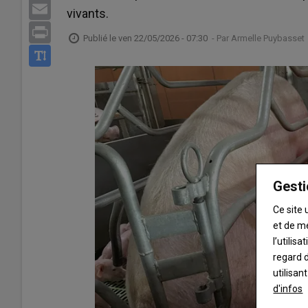
Email
vivants.
Print
Publié le
ven 22/05/2026 - 07:30
- Par
Armelle Puybasset
Gesti
Ce site 
et de m
l’utilis
regard d
utilisan
d'infos