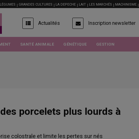
 LÉGUMES
GRANDES CULTURES
LA DEPECHE
LAIT
LES MARCHÉS
MACHINISME
USER
Actualités
Inscription newsletter
ACCOUNT
MENU
MENT
SANTÉ ANIMALE
GÉNÉTIQUE
GESTION
des porcelets plus lourds à
rise colostrale et limite les pertes sur nés