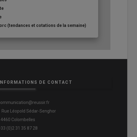
te
e
rc (tendances et cotations de la semaine)
INFORMATIONS DE CONTACT
communication@reussir.fr
1 Rue Léopold Sédar-Senghor
14460 Colombelles
+33 (0)2 31 35 87 28