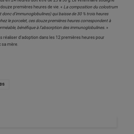
ids en 24 heures doit être de 25 à 50 g. Le vétérinaire souligne
s douze premières heures de vie. «
La composition du colostrum
(et donc d’immunoglobulines) qui baisse de 30 % trois heures
chez le porcelet, ces douze premières heures correspondent à
 perméable, bénéfique à l’absorption des immunoglobulines.
»
pas réaliser d’adoption dans les 12 premières heures pour
c sa mère.
IDS