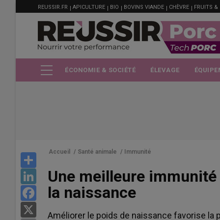
MENU
Aller
REUSSIR.FR
APICULTURE
BIO
BOVINS VIANDE
CHÈVRE
FRUITS &
FILIÈRE
au
contenu
principal
ÉCONOMIE & SOCIÉTÉ
ÉLEVAGE
ÉQUIPE
Accueil
/
Santé animale
/
Immunité
Share
Une meilleure immunité 
LinkedIn
la naissance
Facebook
X
Améliorer le poids de naissance favorise la p