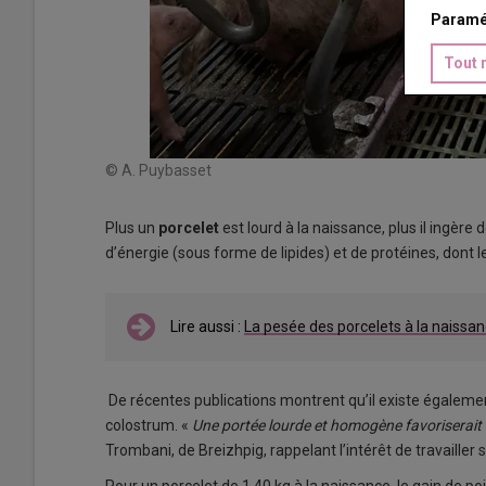
Paramé
Tout 
© A. Puybasset
Plus un
porcelet
est lourd à la naissance, plus il ingère 
d’énergie (sous forme de lipides) et de protéines, dont
Lire aussi :
La pesée des porcelets à la naissan
De récentes publications montrent qu’il existe également
colostrum. «
Une portée lourde et homogène favoriserait
Trombani, de Breizhpig, rappelant l’intérêt de travailler 