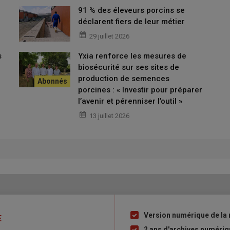
91 % des éleveurs porcins se
déclarent fiers de leur métier
29 juillet 2026
s
Yxia renforce les mesures de
biosécurité sur ses sites de
production de semences
porcines : « Investir pour préparer
l’avenir et pérenniser l’outil »
13 juillet 2026
Version numérique de la 
Liste
E
à
2 ans d'archives numéri