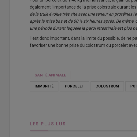
Pour un porcelet de 1,40 kg à la naissance, le gain de po
également l’importance de la prise colostrale durant le
de la truie évolue très vite avec une teneur en protéines 
après la mise bas et de 60 % six heures après. De même, 
une période durant laquelle la paroi intestinale est plus
Il est donc important, dans la limite du possible, de ne 
favoriser une bonne prise du colostrum du porcelet ave
SANTÉ ANIMALE
IMMUNITÉ
PORCELET
COLOSTRUM
PO
LES PLUS LUS