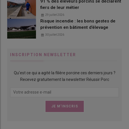
91 % des éleveurs porcins se déclarent
l’auge avec des doseurs individuels. «
Je tiens à ce qu’elles
fiers de leur métier
soient en très bon état à l’entrée en maternité
». Cette exigence
29 juillet 2026
se traduit par une épaisseur de lard dorsal (ELD) de 22 mm en
Risque incendie : les bons gestes de
fin de gestation. Pour arriver à cet objectif, elles reçoivent un
prévention en bâtiment d’élevage
aliment de gestation unique fabriqué à la ferme. Il est composé
30 juillet 2026
de blé, d’orge et de tourteau de soja avec un ajout de pulpes de
betteraves pour l’apport de fibres. La ration varie entre 3,8 et
4,1 kg par jour pour les plus maigres durant le premier et le
INSCRIPTION NEWSLETTER
dernier mois de gestation. Elle descend d’un kilo en milieu de
gestation. Un complément de vitamines est distribué pendant
quatre jours après les inséminations. « Avec le nombre de
Qu’est ce qui a agité la filière porcine ces derniers jours ?
porcelets qu’elles sèvrent, je pense qu’elles en ont bien besoin
Recevez gratuitement la newsletter Réussir Porc
si on ne veut pas les épuiser ».
3- Une alimentation poussée en maternité
La stratégie d’une alimentation poussée se poursuit en
maternité. Les truies reçoivent un aliment péri-mise bas
jusqu’au lundi qui suit les naissances, à hauteur de trois kilos