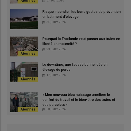
07 août 2026
Risque incendie : les bons gestes de prévention
en bâtiment d’élevage
30 juillet 2026
Julien Follenfant est le responsable de l’atelier truie de la SCEA
Pourquoi la Thaïlande veut passer aux truies en
Lecornué à Joué en Charnie (Sarthe) depuis cinq ans. Grâce à
liberté en maternité ?
23 juillet 2026
une conduite d’élevage rigoureuse et bien adaptée à ses truies
Libra Hypor, il a pleinement optimisé l’augmentation de leur
prolificité grâce à un taux de perte qui s’est maintenu à un
Le downtime, une fausse bonne idée en
élevage de porcs
niveau exceptionnellement bas.
17 juillet 2026
Lire aussi :
Mieux nourrir les porcelets allaités
« Mon nouveau bloc naissage améliore le
confort du travail et le bien-être des truies et
des porcelets »
08 juillet 2026
Depuis 2020, le nombre de porcelets nés totaux est passé de
15 à 16 par portée et le nombre de porcelets sevrés a
progressé de 13 à 14. Dans le même temps, le taux de pertes