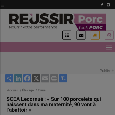
Aller
au
contenu
principal
USER
ACCOUNT
MENU
Publicité
Share
LinkedIn
Facebook
X
Email
Print
Accueil
/
Élevage
/
Truie
SCEA Lecornué : « Sur 100 porcelets qui
naissent dans ma maternité, 90 vont à
l’abattoir »