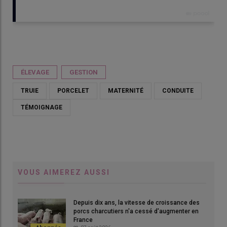
Publié le
mar 05/05/2026 - 13:13
- Par
Dominique Poilvet
ÉLEVAGE
GESTION
TRUIE
PORCELET
MATERNITÉ
CONDUITE
TÉMOIGNAGE
VOUS AIMEREZ AUSSI
Julien Follanfant a optimisé l’augmentation de la prolificité de
L'ob
ses truies Libra Star grâce à un taux de perte qui s’est
ass
Depuis dix ans, la vitesse de croissance des
maintenu à un niveau exceptionnellement bas.
© D.
porcs charcutiers n'a cessé d'augmenter en
France
© D. Poilvet