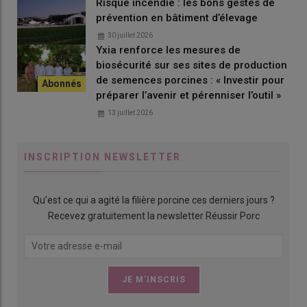
Risque incendie : les bons gestes de
l’auge avec des doseurs individuels. «
Je tiens à ce qu’elles
prévention en bâtiment d’élevage
soient en très bon état à l’entrée en maternité
». Cette exigence
30 juillet 2026
se traduit par une épaisseur de lard dorsal (ELD) de 22 mm en
Yxia renforce les mesures de
fin de gestation. Pour arriver à cet objectif, elles reçoivent un
biosécurité sur ses sites de production
aliment de gestation unique fabriqué à la ferme. Il est composé
de semences porcines : « Investir pour
de blé, d’orge et de tourteau de soja avec un ajout de pulpes de
préparer l’avenir et pérenniser l’outil »
betteraves pour l’apport de fibres. La ration varie entre 3,8 et
13 juillet 2026
4,1 kg par jour pour les plus maigres durant le premier et le
dernier mois de gestation. Elle descend d’un kilo en milieu de
gestation. Un complément de vitamines est distribué pendant
INSCRIPTION NEWSLETTER
quatre jours après les inséminations. « Avec le nombre de
porcelets qu’elles sèvrent, je pense qu’elles en ont bien besoin
si on ne veut pas les épuiser ».
Qu’est ce qui a agité la filière porcine ces derniers jours ?
Recevez gratuitement la newsletter Réussir Porc
3- Une alimentation poussée en maternité
La stratégie d’une alimentation poussée se poursuit en
maternité. Les truies reçoivent un aliment péri-mise bas
jusqu’au lundi qui suit les naissances, à hauteur de trois kilos