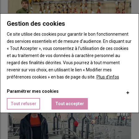
mesures simples et efficaces lui permet de tirer le maximum
du potentiel de ses truies, tout en leur assurant une carrière
longue. Les résultats par rang de portée sont révélateurs du
Gestion des cookies
maintien des performances des reproductrices avec
notamment l’absence du syndrome de deuxième portée et une
Ce site utilise des cookies pour garantir le bon fonctionnement
productivité élevée jusqu’en huitième portée.
des services essentiels et de mesure d’audience. En cliquant sur
« Tout Accepter », vous consentez à l’utilisation de ces cookies
et au traitement de vos données à caractère personnel au
Lire aussi :
« Depuis huit ans, nous avons
regard des finalités décrites. Vous pourrez à tout moment
L’industrialisation de l’agroalimentaire porcin
maintenu le poids des porcelets à la naissance
revenir sur vos choix, en utilisant le lien « Modifier mes
espagnol
malgré l'augmentation de la prolificité »
préférences cookies » en bas de page du site.
Plus d'infos
15 juillet 2026
Pour comprendre l’incroyable croissance de la filière porcine
Paramétrer mes cookies
espagnole, s’intéresser à l’industrialisation de l’…
1- Des conditions de logement optimales
Tout refuser
Tout accepter
Au sevrage, les truies sont logées dans des cases de quinze
places selon leur état d’engraissement. «
Elles ne sont pas
bloquées, excepté pendant les inséminations
». Les groupes ne
changent pas jusqu’à la mise bas suivante. «
Ainsi, il n’y a pas de