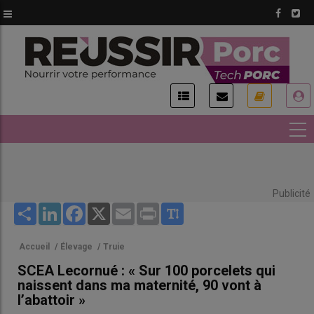
Aller
au
contenu
principal
USER
ACCOUNT
MENU
Publicité
Share
LinkedIn
Facebook
X
Email
Print
Accueil
/
Élevage
/
Truie
SCEA Lecornué : « Sur 100 porcelets qui
naissent dans ma maternité, 90 vont à
l’abattoir »