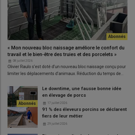
bagarre en cours de gestation
». Les cochettes et les rangs 2
sont regroupés dans un bâtiment sur paille, confortable, bien
isolé et disposant de brumisateurs pour supporter les coups de
chaleur. «
Les cochettes continuent leur croissance corporelle
bien après le premier cycle de reproduction
», constate Julien.
«
Je mets donc l’accent sur le confort de leur logement jusqu’à la
fin de la seconde gestation afin qu’elles aient une carrière
« Mon nouveau bloc naissage améliore le confort du
longue. Leurs aplombs sont solides. En seconde gestation, elles
travail et le bien-être des truies et des porcelets »
se retrouvent dans un environnement qu’elles connaissent et
08 juillet 2026
finissent tranquillement leur croissance
».
Olivier Raulo s’est doté d’un nouveau bloc naissage conçu pour
limiter les déplacements d’animaux. Réduction du temps de…
Lire aussi :
La brumisation en élevage porcin :
Le downtime, une fausse bonne idée
une solution efficace contre le stress thermique
en élevage de porcs
17 juillet 2026
91 % des éleveurs porcins se déclarent
fiers de leur métier
2- Des truies en très bon état à la mise bas
29 juillet 2026
Les reproductrices sont alimentées dans des réfectoires à