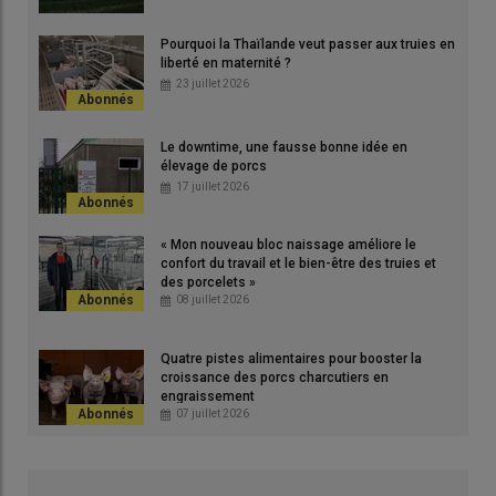
Pourquoi la Thaïlande veut passer aux truies en
liberté en maternité ?
23 juillet 2026
Julien Follenfant est le responsable de l’atelier truie de la SCEA
Le downtime, une fausse bonne idée en
Lecornué à Joué en Charnie (Sarthe) depuis cinq ans. Grâce à
élevage de porcs
17 juillet 2026
une conduite d’élevage rigoureuse et bien adaptée à ses truies
Libra Hypor, il a pleinement optimisé l’augmentation de leur
prolificité grâce à un taux de perte qui s’est maintenu à un
« Mon nouveau bloc naissage améliore le
confort du travail et le bien-être des truies et
niveau exceptionnellement bas.
des porcelets »
08 juillet 2026
Lire aussi :
Mieux nourrir les porcelets allaités
Quatre pistes alimentaires pour booster la
croissance des porcs charcutiers en
engraissement
07 juillet 2026
Depuis 2020, le nombre de porcelets nés totaux est passé de
15 à 16 par portée et le nombre de porcelets sevrés a
progressé de 13 à 14. Dans le même temps, le taux de pertes