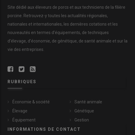
truies sont logées dans des cases simples, dépourvues de
Site dédié aux éleveurs de porcs et aux techniciens de la filière
système ascenseur
".
porcine. Retrouvez-y toutes les actualités régionales,
nationales et internationales, les dernières cotations et les
Fiche élevage
nouveautés en termes d’équipements, de techniques
d’élevage, d’économie, de génétique, de santé animale et sur la
SCEA Lecornue à Joué en
vie des entreprises.
Charnie (Sarthe)
Philippe Lecornué + 3 salariés
230 truies naisseur engraisseur
Conduite en cinq bandes, sevrage à 21 jours
RUBRIQUES
Génétique : truies Libra Star et verrats Maxter (Hypor)
Faf intégrale
200 hectares de SAU
Économie & société
Santé animale
2 ateliers avicoles (poules pondeuses et chair)
Élevage
Génétique
Équipement
Gestion
INFORMATIONS DE CONTACT