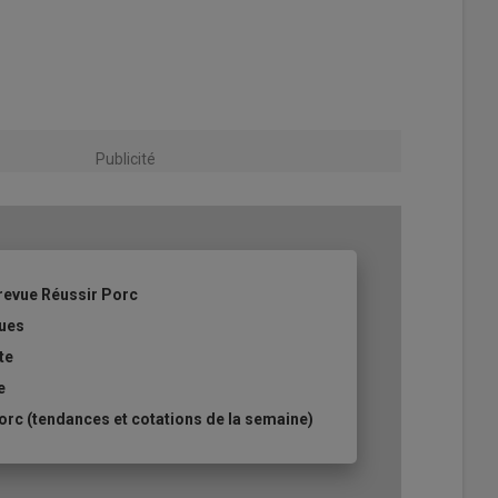
Publicité
revue Réussir Porc
ques
te
e
rc (tendances et cotations de la semaine)