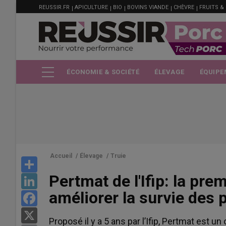
MENU
Aller
REUSSIR.FR
APICULTURE
BIO
BOVINS VIANDE
CHÈVRE
FRUITS &
FILIÈRE
au
contenu
principal
ÉCONOMIE & SOCIÉTÉ
ÉLEVAGE
ÉQUIPE
Accueil
/
Élevage
/
Truie
Share
Pertmat de l'Ifip: la pre
LinkedIn
améliorer la survie des 
Facebook
X
Proposé il y a 5 ans par l’Ifip, Pertmat est u