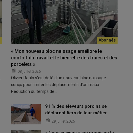
Pertmat 
© Ifip
 la GTTT et identifie les facteurs de risque de l'élevage.
« Mon nouveau bloc naissage améliore le
confort du travail et le bien-être des truies et des
porcelets »
iciens et disponible gratuitement sur le site internet de
tionnaires, ni enregistrements spécifiques, de passer par les
08 juillet 2026
Olivier Raulo s’est doté d’un nouveau bloc naissage
…
: bien caractériser la nature et l’importance des pertes et
conçu pour limiter les déplacements d’animaux.
Réduction du temps de…
tes en maternité
91 % des éleveurs porcins se
déclarent fiers de leur métier
29 juillet 2026
matique à partir de la seule GTTT. Il réalise des tests et des
illustrées et chiffrées, avec la possibilité de croiser des
« Nous suivons avec précision la