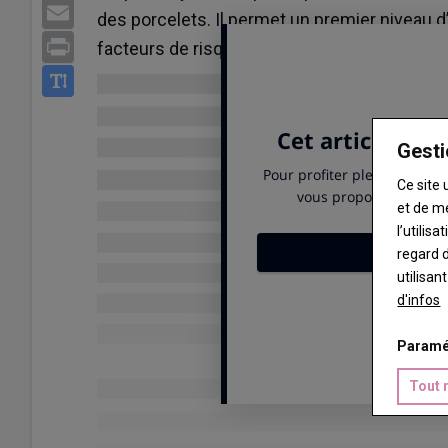
Email
des porcelets. Il permet un premier niveau d
Print
facteurs de risque présents dans l’élevage.
Gesti
Ce site 
et de m
l’utilis
regard d
utilisan
d'infos
Paramé
Tout 