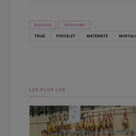
Publié le
mer 10/06/2026 - 13:13
- Par
Ifip-Institut du porc
ÉLEVAGE
TECH PORC
TRUIE
PORCELET
MATERNITÉ
MORTALI
LES PLUS LUS