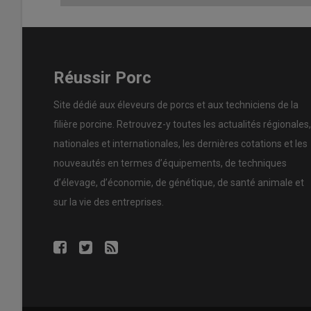
Lire aussi :
Deux critères à surveiller pour l
Lire aussi :
Contrôler la température des por
Réussir Porc
Site dédié aux éleveurs de porcs et aux techniciens de la
filière porcine. Retrouvez-y toutes les actualités régionales,
Outils complémentaires pour aller plus
nationales et internationales, les dernières cotations et les
Après cette première étape, une analyse approfondie es
nouveautés en termes d’équipements, de techniques
de mortalité en lien avec les pratiques d’élevage. Ceci
d’élevage, d’économie, de génétique, de santé animale et
observations, voire des mesures spécifiques (température
utilisées par les techniciens ou proposées par l’Ifip (che
sur la vie des entreprises.
applications numériques spécialisées : audit HQP, audit 
permettent de faire des bilans complets des bonnes prat
d’action concrètes. Ils sont complémentaires de Pertmat
éventuels réalisés.
Sylviane Boulot,
sylviane.boulot@ifip.asso.fr