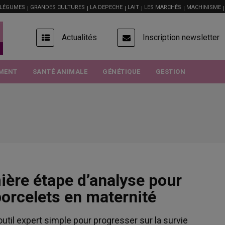
 LÉGUMES
GRANDES CULTURES
LA DEPECHE
LAIT
LES MARCHÉS
MACHINISME
USER
Actualités
Inscription newsletter
ACCOUNT
MENU
MENT
SANTÉ ANIMALE
GÉNÉTIQUE
GESTION
mière étape d’analyse pour
porcelets en maternité
n outil expert simple pour progresser sur la survie