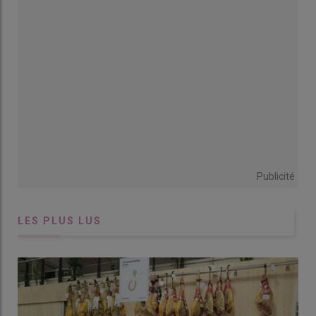
porcelets au sevrage a gagné 200 g, en phase avec l’objectif
que s’était fixé Gurvan Philippe lors du changement de
génétique (truies Topigs) opéré en 2021 : c’est-à-dire «
sevrer
davantage sans pénaliser le poids au sevrage
». Par rapport à la
moyenne des élevages Evel’Up, l’EARL Philippe sèvre
désormais un porcelet de plus par portée, contre un porcelet de
moins en 2022, sachant qu’il s’agit de 100 % de sevrages sous
la mère du fait d’une conduite en cinq bandes (sans
alimentation complémentaire pour les porcelets).
Une baisse des pertes sur nés totaux et nés vifs
Publicité
Résultats GTTT de l’EARL Gurvan Philippe
LES PLUS LUS
De
De
Écart
mars 2022
mars 2025
à
à
février 2023
février 2026
Nombre de porcelets sevrés par
30,97
37,67
+6,7
truie productive et par an