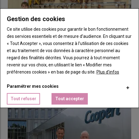
Nés totaux par portée
16,01
17,67
+1,66
Nés vivants par portée
14,47
16,81
+2,34
Gestion des cookies
Sevrés par portée
12,29
14,83
+2,54
Ce site utilise des cookies pour garantir le bon fonctionnement
des services essentiels et de mesure d’audience. En cliquant sur
Taux de perte sur nés totaux
23,2 %
16,1 %
-7,1 %
« Tout Accepter », vous consentez à l’utilisation de ces cookies
Taux de perte sur nés vivants
15 %
11,8 %
-3,2 %
et au traitement de vos données à caractère personnel au
Poids moyen au sevrage
5,8
6
+0,2 kg
regard des finalités décrites. Vous pourrez à tout moment
revenir sur vos choix, en utilisant le lien « Modifier mes
L’industrialisation de l’agroalimentaire porcin
Poids de portée sevrée
70,9
88,3
+17,4 kg
préférences cookies » en bas de page du site.
Plus d'infos
espagnol
(sevrage à 20,2 jours)
15 juillet 2026
Rang moyen de portée
3,8
3,3
-0,5
Paramétrer mes cookies
Pour comprendre l’incroyable croissance de la filière porcine
espagnole, s’intéresser à l’industrialisation de l’…
Source : GTTT éleveur
Tout refuser
Tout accepter
Une rigueur à tous les niveaux