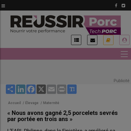
Aller
au
contenu
principal
USER
ACCOUNT
MENU
Publicité
Share
LinkedIn
Facebook
X
Email
Print
Accueil
/
Élevage
/
Maternité
« Nous avons gagné 2,5 porcelets sevrés
par portée en trois ans »
L’EARL Philippe, dans le Finistère, a amélioré sa