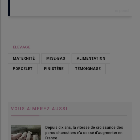
Publié le
sam 18/04/2026 - 10:00
- Par
Armelle Puybasset
ÉLEVAGE
MATERNITÉ
MISE-BAS
ALIMENTATION
PORCELET
FINISTÈRE
TÉMOIGNAGE
VOUS AIMEREZ AUSSI
Depuis dix ans, la vitesse de croissance des
Gurvan Philippe et Cynthia, salariée spécialisée sur le naissage :
porcs charcutiers n'a cessé d'augmenter en
« Les pesées des porcelets sont enregistrées sur un tableur,
France