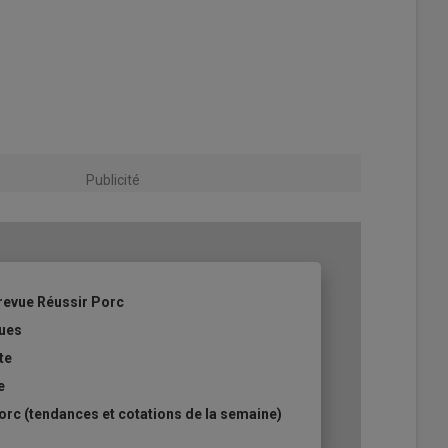
Publicité
revue Réussir Porc
ques
te
e
rc (tendances et cotations de la semaine)