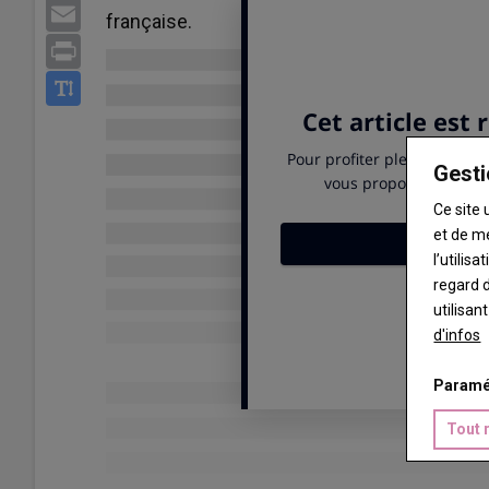
Email
française.
Print
Gesti
Ce site 
et de m
l’utilis
regard d
utilisan
d'infos
Paramé
Tout 