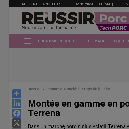
MENU
Aller
REUSSIR.FR
APICULTURE
BIO
BOVINS VIANDE
CHÈVRE
FRUITS &
FILIÈRE
au
contenu
principal
ÉCONOMIE & SOCIÉTÉ
ÉLEVAGE
ÉQUIPE
Accueil
/
Économie & société
/
Pays de la Loire
Share
Montée en gamme en porc
LinkedIn
Terrena
Facebook
X
Dans un marché porcin plus volatil, Terrena v