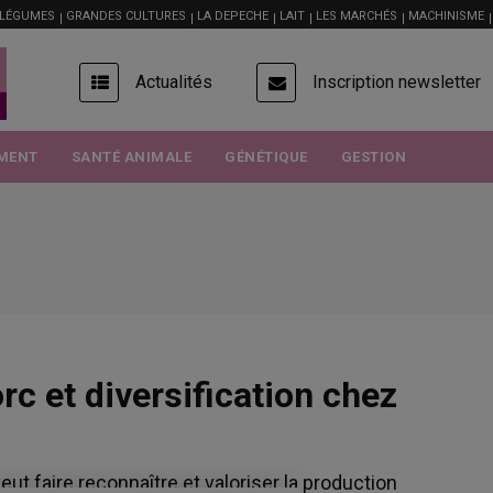
 LÉGUMES
GRANDES CULTURES
LA DEPECHE
LAIT
LES MARCHÉS
MACHINISME
USER
Actualités
Inscription newsletter
ACCOUNT
MENU
MENT
SANTÉ ANIMALE
GÉNÉTIQUE
GESTION
 et diversification chez
eut faire reconnaître et valoriser la production