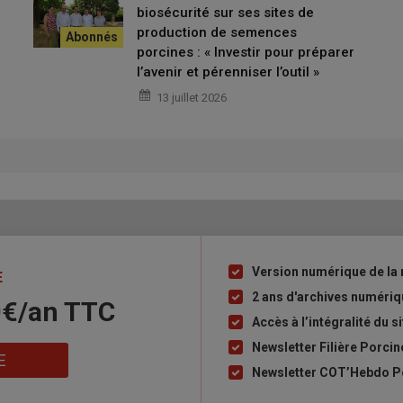
biosécurité sur ses sites de
moderniser son atelier boyauderie. En 2026, la filière porc de
production de semences
sur la biosécurité, dans un contexte marqué par l’apparition de
porcines : « Investir pour préparer
bjectif est notamment que plus de la moitié des élevages
l’avenir et pérenniser l’outil »
 2026.
13 juillet 2026
aires de 5,9 Md€ et un Ebitpa de 230 M€. Son résultat net est
M pour la coopérative qui va redistribuer 14 M€ à ses 17
t sont aussi prévus en 2026. Et la coopérative poursuit
approuvé par l’Autorité de la concurrence, pourrait être mis
ives fin 2026.
Version numérique de la 
Liste
E
à
2 ans d'archives numéri
0€/an​ TTC
puce
Accès à l’intégralité du si
Newsletter Filière Porcin
E
Newsletter COT’Hebdo Po