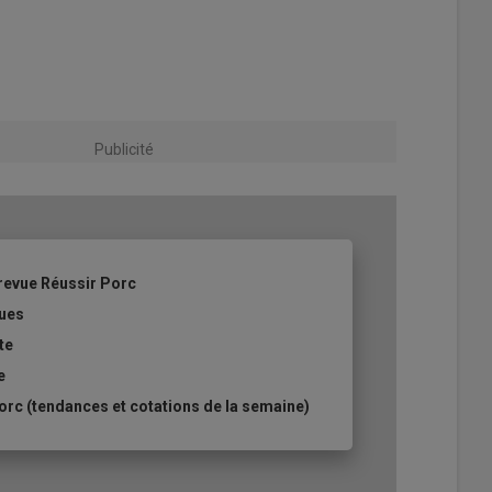
Publicité
revue Réussir Porc
ques
te
e
rc (tendances et cotations de la semaine)