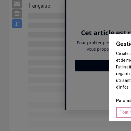
Email
française.
Print
Gesti
Ce site 
et de m
l’utilis
regard d
utilisan
d'infos
Paramé
Tout 