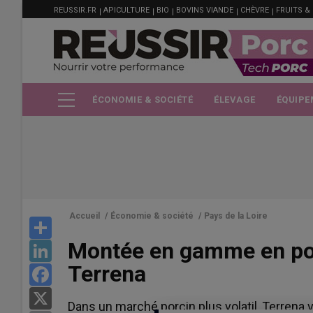
MENU
Aller
REUSSIR.FR
APICULTURE
BIO
BOVINS VIANDE
CHÈVRE
FRUITS &
FILIÈRE
au
contenu
principal
ÉCONOMIE & SOCIÉTÉ
ÉLEVAGE
ÉQUIPE
Accueil
/
Économie & société
/
Pays de la Loire
Share
Montée en gamme en porc
LinkedIn
Terrena
Facebook
X
Dans un marché porcin plus volatil, Terrena v