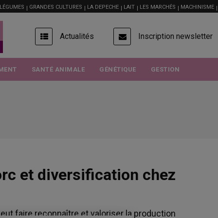
 LÉGUMES
GRANDES CULTURES
LA DEPECHE
LAIT
LES MARCHÉS
MACHINISME
USER
Actualités
Inscription newsletter
ACCOUNT
MENU
MENT
SANTÉ ANIMALE
GÉNÉTIQUE
GESTION
 et diversification chez
eut faire reconnaître et valoriser la production