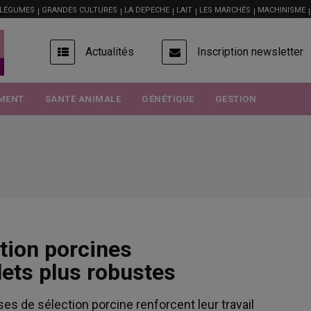
 LÉGUMES
GRANDES CULTURES
LA DEPECHE
LAIT
LES MARCHÉS
MACHINISME
USER
Actualités
Inscription newsletter
ACCOUNT
MENU
MENT
SANTÉ ANIMALE
GÉNÉTIQUE
GESTION
tion porcines
lets plus robustes
rises de sélection porcine renforcent leur travail