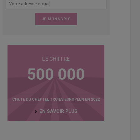
eprises de sélection cherchent à améliorer simultanément prolificité, v
er les pertes en maternité et sécuriser la rentabilité des élevages, comm
LE CHIFFRE
ses Nucléus, DanBred, Topigs et Axiom, participant à une table ronde su
hambre d’agriculture de Bretagne.
500 000
ybasset
CHUTE DU CHEPTEL TRUIES EUROPÉEN EN 2022
EN SAVOIR PLUS