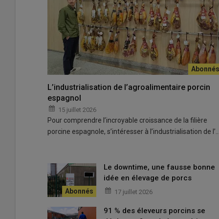
s animaux afin
Le travail de robustesse des porcelets mis en place par 
résentants des
sur la truie ainsi que sur le verrat.
L’industrialisation de l’agroalimentaire porcin
nité, organisée
© A. Puybasset
espagnol
15 juillet 2026
Pour comprendre l’incroyable croissance de la filière
porcine espagnole, s’intéresser à l’industrialisation de l’
La robustesse des porcelets est devenue un axe majeur
Le downtime, une fausse bonne
Lire aussi :
L'Ifip veut identifier les sons des
idée en élevage de porcs
17 juillet 2026
Dans un contexte de taille de portées toujours plus élev
91 % des éleveurs porcins se
simultanément prolificité, viabilité et autonomie des ani