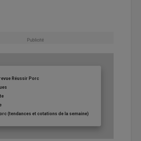
Publicité
revue Réussir Porc
ques
te
e
rc (tendances et cotations de la semaine)