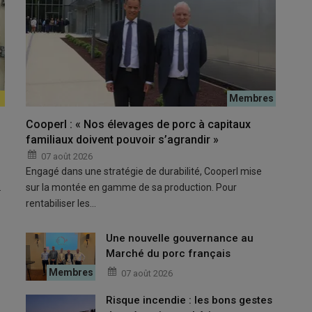
Les entr
les sélectionneurs est la complémentarité de ce qui est réalisé
de limit
Cooperl : « Nos élevages de porc à capitaux
entrepri
familiaux doivent pouvoir s’agrandir »
par la c
07 août 2026
© A. Pu
Engagé dans une stratégie de durabilité, Cooperl mise
…
sur la montée en gamme de sa production. Pour
 du progrès génétique en production porcine.
rentabiliser les…
Une nouvelle gouvernance au
 truies qui sauvent les porcelets
Marché du porc français
07 août 2026
ée, les entreprises de sélection cherchent à améliorer
Risque incendie : les bons gestes
maux afin de limiter les pertes en maternité et sécuriser la