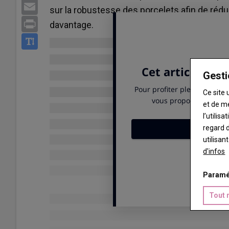
Email
sur la robustesse des porcelets afin de rédui
Print
davantage.
Gesti
Ce site 
et de m
l’utilis
regard d
utilisan
d'infos
Paramé
Tout 