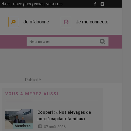
PÂTRE
PORC
TCS
VIGNE
VOLAILLES
Je m'abonne
Je me connecte
Publicité
VOUS AIMEREZ AUSSI
Cooperl : « Nos élevages de
porc à capitaux familiaux
doivent pouvoir s’agrandir »
07 août 2026