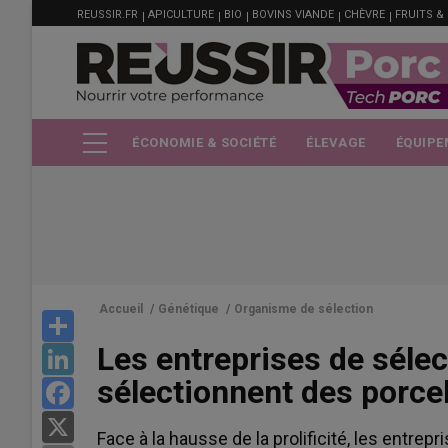
MENU
Aller
REUSSIR.FR
APICULTURE
BIO
BOVINS VIANDE
CHÈVRE
FRUITS &
FILIÈRE
au
contenu
principal
ÉCONOMIE & SOCIÉTÉ
ÉLEVAGE
ÉQUIPE
Accueil
/
Génétique
/
Organisme de sélection
Share
Les entreprises de sélec
LinkedIn
sélectionnent des porce
Facebook
X
Face à la hausse de la prolificité, les entrep