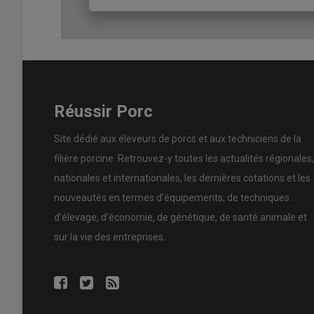
Graphique = L’influence du rang de portée est moins im
longtempsÉvolution des poids à la naissance selon la par
Un moindre effet du rang de portée
L’analyse des données de 2025 sur l’ensemble des 21 é
Réussir Porc
sur le poids de naissance est moindre chez les éleveurs
d’une utilisation optimisée des pesées à la naissance pou
Site dédié aux éleveurs de porcs et aux techniciens de la
et de la prolificité
», appuie Marie Jestin. Les poids moyen
filière porcine. Retrouvez-y toutes les actualités régionales,
d’éleveurs pour les portées de truies des rangs 1 et 2 p
nationales et internationales, les dernières cotations et les
le poids de portée (voir graphique).
nouveautés en termes d’équipements, de techniques
d’élevage, d’économie, de génétique, de santé animale et
Anticiper les effets saisons
sur la vie des entreprises.
Le suivi du poids de naissance tout au long de l’année f
la saison. «
Une variation saisonnière des poids de naissa
au moins quatre ans, avec une baisse de poids durant les
a également été fait sur les données de 2025 de l’ensemb