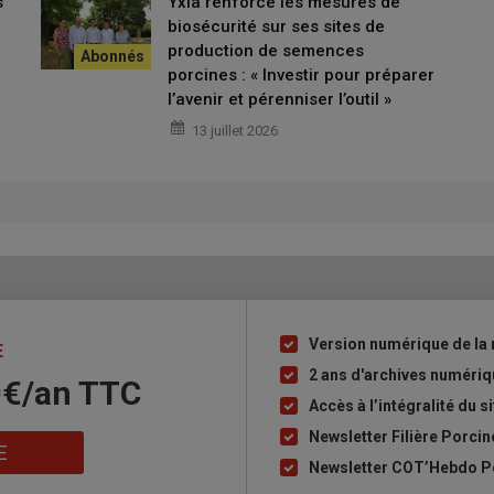
s
Yxia renforce les mesures de
économique d’Evel’Up lors de son intervention au forum
biosécurité sur ses sites de
à la mise bas pour améliorer les résultats techniques. C’est un
production de semences
 «
En objectivant les poids moyens des porcelets et leur évolution
porcines : « Investir pour préparer
ner en réactivité en adaptant ses pratiques d’élevage et son plan
l’avenir et pérenniser l’outil »
13 juillet 2026
Version numérique de la 
Liste
E
à
2 ans d'archives numéri
0€/an​ TTC
puce
Accès à l’intégralité du si
Newsletter Filière Porcin
E
Newsletter COT’Hebdo Po