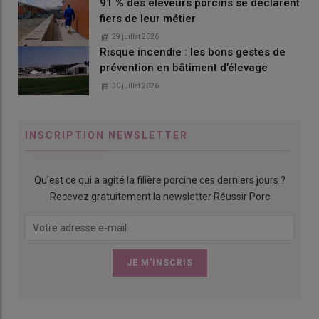
91 % des éleveurs porcins se déclarent
saisons. «
Deux hypothèses pourraient expliquer ces variations
fiers de leur métier
saisonnières : une consommation plus faible des truies durant la
29 juillet 2026
lactation précédente qui a lieu l’été ; une augmentation des
Risque incendie : les bons gestes de
besoins d’entretien des truies dans le cas d’une gestation en
prévention en bâtiment d’élevage
hiver, avec en conséquence une baisse des nutriments alloués à
30 juillet 2026
la portée. »
INSCRIPTION NEWSLETTER
Viser 1,45 kg à 24 heures de vie
Qu’est ce qui a agité la filière porcine ces derniers jours ?
pour 17 nés totaux
Recevez gratuitement la newsletter Réussir Porc
En 2025, les 21 élevages de l’enquête Evel’Up pratiquant
la pesée de portée de porcelets à la mise bas avaient un
poids moyen de 1,44 kg et un poids de portées de 24,8 kg
pour 17,2 nés totaux. «
Ces pesées sont souvent réalisées
au moment des soins, à 24 heures de vie, soit un écart de
40 g par rapport à une pesée réalisée dès la naissance,
selon les données de la bibliographie. L’idéal est de vérifier