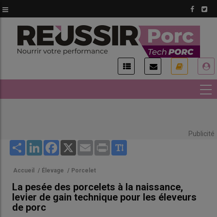
Aller
au
contenu
principal
USER
ACCOUNT
MENU
Publicité
Share
LinkedIn
Facebook
X
Email
Print
Accueil
/
Élevage
/
Porcelet
La pesée des porcelets à la naissance,
levier de gain technique pour les éleveurs
de porc