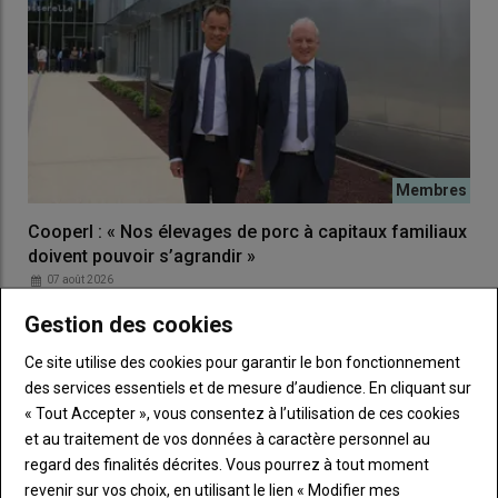
Graphique = L’influence du rang de portée est moins
Cooperl : « Nos élevages de porc à capitaux familiaux
importante dans les élevages pratiquant la pesée depuis plus
doivent pouvoir s’agrandir »
longtempsÉvolution des poids à la naissance selon la parité et
07 août 2026
l’ancienneté de la pratique de pesée © Source : Evel’Up
Engagé dans une stratégie de durabilité, Cooperl mise sur la
Gestion des cookies
montée en gamme de sa production. Pour rentabiliser les…
Un moindre effet du rang de portée
Ce site utilise des cookies pour garantir le bon fonctionnement
des services essentiels et de mesure d’audience. En cliquant sur
L’analyse des données de 2025 sur l’ensemble des 21 élevages
« Tout Accepter », vous consentez à l’utilisation de ces cookies
montre également que l’influence du rang de portée sur le
et au traitement de vos données à caractère personnel au
poids de naissance est moindre chez les éleveurs qui pèsent
regard des finalités décrites. Vous pourrez à tout moment
depuis plus longtemps. «
C’est sans doute le signe d’une
revenir sur vos choix, en utilisant le lien « Modifier mes