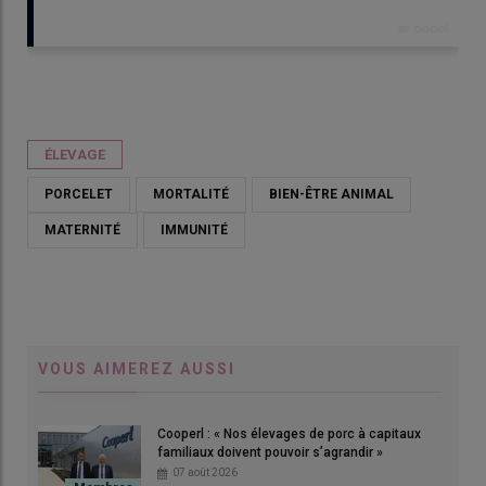
Publié le
ven 22/05/2026 - 07:30
- Par
Armelle Puybasset
ÉLEVAGE
PORCELET
MORTALITÉ
BIEN-ÊTRE ANIMAL
MATERNITÉ
IMMUNITÉ
VOUS AIMEREZ AUSSI
Cooperl : « Nos élevages de porc à capitaux
«
Mari
familiaux doivent pouvoir s’agrandir »
L'en
07 août 2026