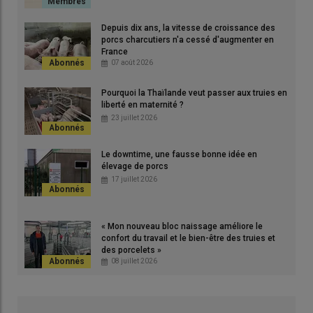
s
amél
très
Depuis dix ans, la vitesse de croissance des
© A
porcs charcutiers n'a cessé d'augmenter en
France
07 août 2026
Pourquoi la Thaïlande veut passer aux truies en
liberté en maternité ?
23 juillet 2026
L’influence du rang de portée sur le poids de naissance est
moindre chez les éleveurs qui pèsent depuis plus longtemps.
Le downtime, une fausse bonne idée en
élevage de porcs
© A. Puybasset
17 juillet 2026
Les élevages qui pèsent depuis plus de deux ans les portées à
la mise bas ont une prolificité plus élevée (+ 0,35 de nés
« Mon nouveau bloc naissage améliore le
totaux), mais aussi des porcelets plus lourds de 40 g (+ 3 %) et
confort du travail et le bien-être des truies et
des porcelets »
des poids de portées supérieurs de 1,2 kg (+ 5 %) que ceux qui
08 juillet 2026
pèsent depuis moins de deux ans.