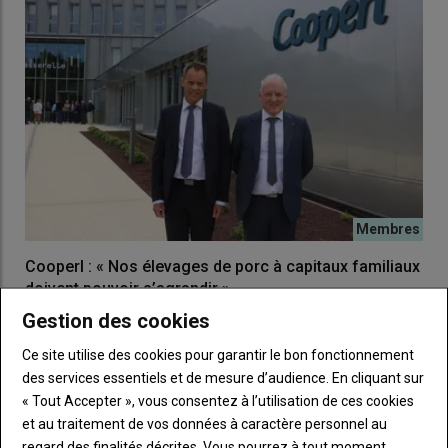
Cooperl : « Nos élevages de porc à capitaux familiaux
doivent pouvoir s’agrandir »
Bruno Adhémard, président de Sublime Énergie, souhaite
07 août 2026
Gestion des cookies
multiplier les hubs pour rendre la méthanisation accessible à
Engagé dans une stratégie de durabilité, Cooperl mise sur la
tous les agriculteurs, sans contrainte de taille ou de proximité
montée en gamme de sa production. Pour rentabiliser les…
Ce site utilise des cookies pour garantir le bon fonctionnement
avec le réseau gazier © Cécile Julien
des services essentiels et de mesure d’audience. En cliquant sur
« Tout Accepter », vous consentez à l’utilisation de ces cookies
et au traitement de vos données à caractère personnel au
Une collecte deux à trois fois par semaine
regard des finalités décrites. Vous pourrez à tout moment