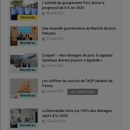
L’activité du groupement Porc Armor a
Installé à Plélo (Côtes-d’Armor), le démonstrateur Charlie sera
progressé de 6 % en 2025
le support à la finalisation du procédé de liquéfaction du
09 août 2026
biogaz. Y seront produits annuellement 180 t de bioGNL et de
300 t de bioCO2.
Une nouvelle gouvernance au Marché du porc
© Cécile Julien
français
07 août 2026
Les atouts de la
méthanisation agricole
ne sont plus à
démontrer : production d’
énergie verte décarbonée
,
Cooperl : « Nos élevages de porc à capitaux
familiaux doivent pouvoir s’agrandir »
diversification et création de valeur ajoutée, réduction de la
07 août 2026
dépendance aux
engrais azotés
grâce au digestat…
Les chiffres du succès de l’AOP jambon de
Parme
Lire aussi :
Méthanisation : Quand le lisier de
06 août 2026
LES MARCHES
porc se transforme en carburant
La Normandie mise sur 100% des élevages
Pourtant, nombreux sont encore les freins à son
repris d’ici 2035
développement : beaucoup de contrats d’obligation d’achat
30 juillet 2026
arrivent à leur terme dans des unités en cogénération,