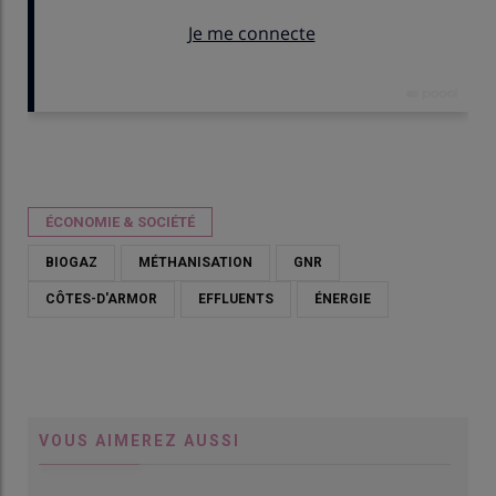
Publié le
mer 20/05/2026 - 07:30
- Par
Cécile Julien
ÉCONOMIE & SOCIÉTÉ
BIOGAZ
MÉTHANISATION
GNR
CÔTES-D'ARMOR
EFFLUENTS
ÉNERGIE
VOUS AIMEREZ AUSSI