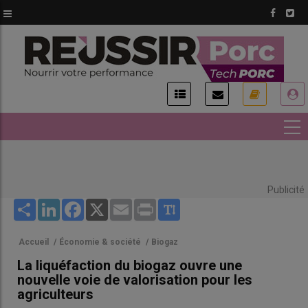
Aller
au
contenu
principal
USER
ACCOUNT
MENU
Publicité
Share
LinkedIn
Facebook
X
Email
Print
Accueil
/
Économie & société
/
Biogaz
La liquéfaction du biogaz ouvre une
nouvelle voie de valorisation pour les
agriculteurs