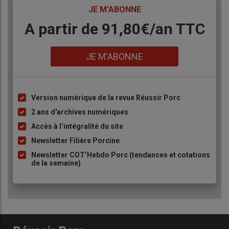
TITRE
JE M'ABONNE
Body
A partir de 91,80€/an​ TTC
Lien
JE M'ABONNE
Version numérique de la revue Réussir Porc
Liste
à
2 ans d'archives numériques
puce
Accès à l’intégralité du site
Newsletter Filière Porcine
Newsletter COT’Hebdo Porc (tendances et cotations
de la semaine)