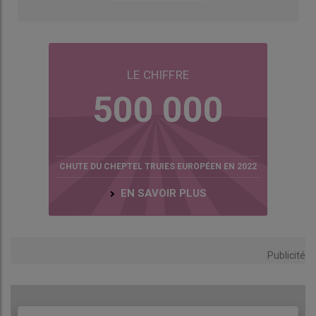
juste que son unité soit en conformité avec la réglementation
et à même de fonctionner encore au moins dix à quinze ans.
Chaque hub sera géré par une société, dont les agriculteurs
méthaniseurs pourront devenir actionnaires.
LE CHIFFRE
500 000
CHUTE DU CHEPTEL TRUIES EUROPÉEN EN 2022
EN SAVOIR PLUS
Publicité