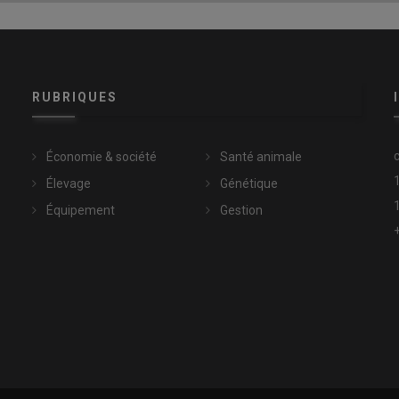
 multiplier les hubs pour rendre la méthanisation accessible à
oximité avec le réseau gazier © Cécile Julien
RUBRIQUES
aine
Économie & société
Santé animale
 mise en œuvre à grande échelle de cette nouvelle technologie
Élevage
Génétique
 ». Adossé au site de méthanisation d’Alain Guillaume et
Équipement
Gestion
ateur est l’étape intermédiaire entre la recherche et la mise
èmes de liquéfaction afin de déterminer lequel sera le plus
du prix d’achat du biogaz.