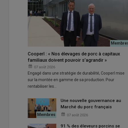
Installé à Plélo (Côtes-d’Armor), le démonstrateur Charli
biogaz. Y seront produits annuellement 180 t de bioGNL 
© Cécile Julien
Cooperl : « Nos élevages de porc à capitaux
familiaux doivent pouvoir s’agrandir »
07 août 2026
Les atouts de la
méthanisation agricole
ne sont plus à
Engagé dans une stratégie de durabilité, Cooperl mise
diversification et création de valeur ajoutée, réduction
sur la montée en gamme de sa production. Pour
rentabiliser les…
Lire aussi :
Méthanisation : Quand le lisier d
Une nouvelle gouvernance au
Marché du porc français
Pourtant, nombreux sont encore les freins à son dévelo
07 août 2026
leur terme dans des unités en cogénération, l’éloigne
91 % des éleveurs porcins se
projets en injection. Une innovation technique pourrait 