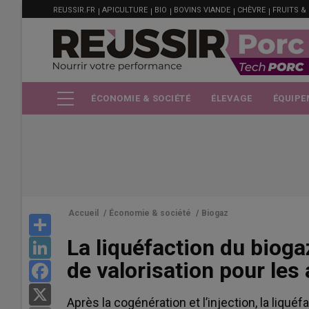
MENU
Aller
REUSSIR.FR
APICULTURE
BIO
BOVINS VIANDE
CHÈVRE
FRUITS &
FILIÈRE
au
contenu
principal
ÉCONOMIE & SOCIÉTÉ
ÉLEVAGE
ÉQUIPE
Accueil
/
Économie & société
/
Biogaz
Share
La liquéfaction du bioga
LinkedIn
de valorisation pour les 
Facebook
X
Après la cogénération et l’injection, la liqué