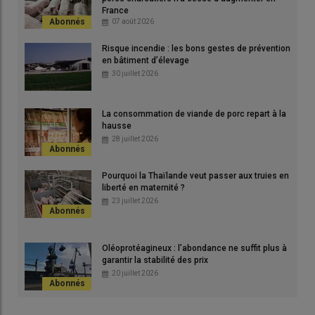
mort-nés est passé de 1,1 à 1,3 porcelets en dix ans
France
07 août 2026
© Chambre d'agriculture de Bretagne
% en
Gra
 ans
dix
Risque incendie : les bons gestes de prévention
© S
en bâtiment d’élevage
30 juillet 2026
Selon les données de la gestion technique des troupeaux de
La consommation de viande de porc repart à la
truies (GTTT), le nombre de sevrés par portée atteint 13,4
hausse
28 juillet 2026
porcelets en 2024, soit 1,7 porcelet gagné en 10 ans (+ 15 %).
Pourquoi la Thaïlande veut passer aux truies en
liberté en maternité ?
Lire aussi
Maternité collective de Matessart en
23 juillet 2026
Vendée : près de 40 porcelets sevrés dès la
première année
Oléoprotéagineux : l’abondance ne suffit plus à
garantir la stabilité des prix
20 juillet 2026