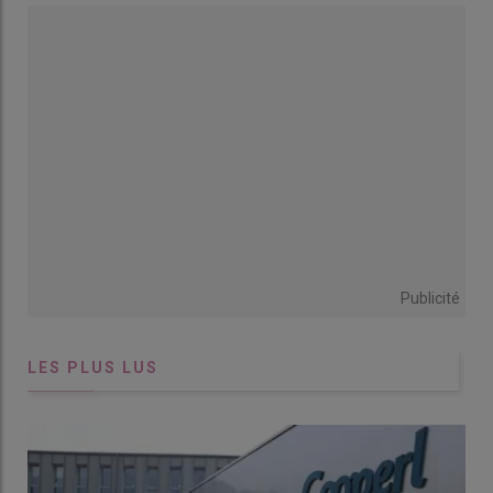
Graphique = L’écart se creuse entre nés vivants et
Publicité
sevrésÉvolution de la taille de portée (nés totaux, nés vivants,
sevrés) © Source : Ifip GTTT GT-PORC
LES PLUS LUS
La hausse de prolificité des truies explique en grande partie
cette augmentation, avec un nombre de nés totaux par portée
qui dépasse les 17 porcelets en 2024, avec 2,4 porcelets de
plus en 10 ans (+ 16 %). En lien avec cette augmentation de la
taille de portée, le nombre de mort-nés associé est passé de