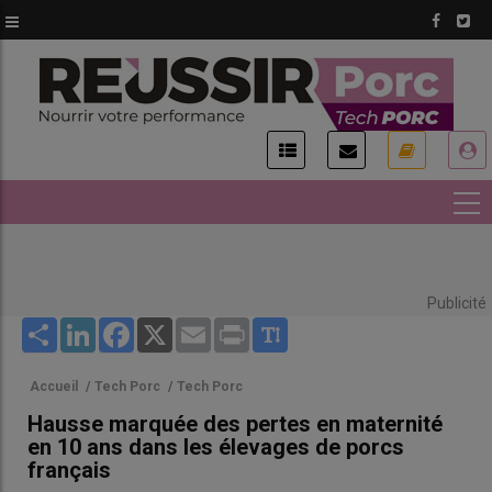
Aller
au
contenu
principal
USER
ACCOUNT
MENU
Publicité
Share
LinkedIn
Facebook
X
Email
Print
Accueil
/
Tech Porc
/
Tech Porc
Hausse marquée des pertes en maternité
en 10 ans dans les élevages de porcs
français