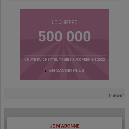
Côté web
Retrouvez les résultats de GTE et GTTT sur le site de
LE CHIFFRE
l’Ifip
500 000
Les résultats calculés pour l’année 2024 sont accessibles
sur le site de l’Ifip. Les résultats 2025 seront disponibles
avant l’été.
CHUTE DU CHEPTEL TRUIES EUROPÉEN EN 2022
EN SAVOIR PLUS
Le saviez-vous ?
La maîtrise des taux de pertes en maternité est
essentielle pour améliorer le résultat économique de
Publicité
l’atelier. L’écart de marge attendu pour un gain de + 0,5
porcelet sevré par portée s’élevait à 104 € par truie
présente et par an dans le contexte économique de
l’année 2024.
TITRE
JE M'ABONNE