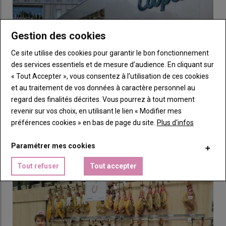
1,1 à 1,3 porcelet en 10 ans, contribuant à augmenter le taux
de pertes sur nés totaux, lequel atteint 21,2 % en 2024,
pénalisant ainsi la taille de portée à la naissance. Mais le
Gestion des cookies
nombre de porcelets nés vivants a tout de même largement
Ce site utilise des cookies pour garantir le bon fonctionnement
bénéficié de cette progression des nés totaux, pour atteindre
des services essentiels et de mesure d’audience. En cliquant sur
15,8 porcelets en 2024, soit 2,2 de mieux en 10 ans.
« Tout Accepter », vous consentez à l’utilisation de ces cookies
et au traitement de vos données à caractère personnel au
regard des finalités décrites. Vous pourrez à tout moment
revenir sur vos choix, en utilisant le lien « Modifier mes
Cooperl : « Nos élevages de porc à capitaux familiaux
préférences cookies » en bas de page du site.
Plus d'infos
doivent pouvoir s’agrandir »
07 août 2026
Paramétrer mes cookies
Engagé dans une stratégie de durabilité, Cooperl mise sur la
montée en gamme de sa production. Pour rentabiliser les…
Tout refuser
Tout accepter