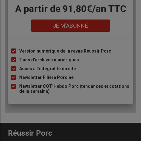
Body
A partir de 91,80€/an​ TTC
Lien
JE M'ABONNE
Version numérique de la revue Réussir Porc
Liste
à
2 ans d'archives numériques
puce
Accès à l’intégralité du site
Newsletter Filière Porcine
Newsletter COT’Hebdo Porc (tendances et cotations
de la semaine)
Réussir Porc