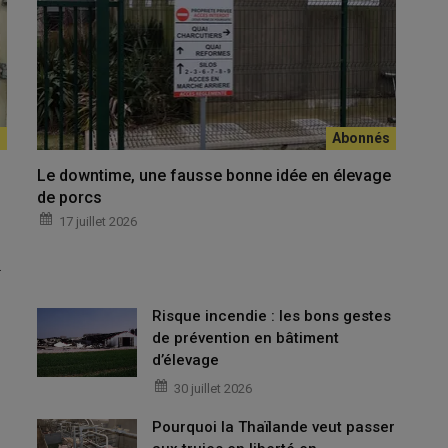
Le downtime, une fausse bonne idée en élevage
n pilier essentiel à la réussite d’une transmission.
de porcs
17 juillet 2026
ience accrue des contraintes du métier, les retours des jeunes
…
trastés.
Risque incendie : les bons gestes
de prévention en bâtiment
tions-en-elevage-le-porc-attire-toujours-des-jeunes
d’élevage
30 juillet 2026
tractivité et la pérennité de la filière porcine.
Pourquoi la Thaïlande veut passer