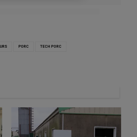
ture de Bretagne
EURS
PORC
TECH PORC