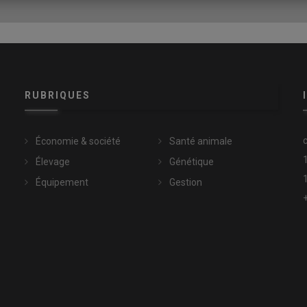
. Toutefois, plusieurs jeunes installés évoquent une surcharge
s naisseurs-engraisseurs, souvent liée à une organisation du
souffler ou s’investir dans la vie associative est
r aucun jour de congé annuel. Cette contrainte, pèse d’autant
e et qualité de vie. La réduction du temps de travail, par une
s, figure d’ailleurs parmi les priorités citées pour les années à
RUBRIQUES
Économie & société
Santé animale
Élevage
Génétique
Équipement
Gestion