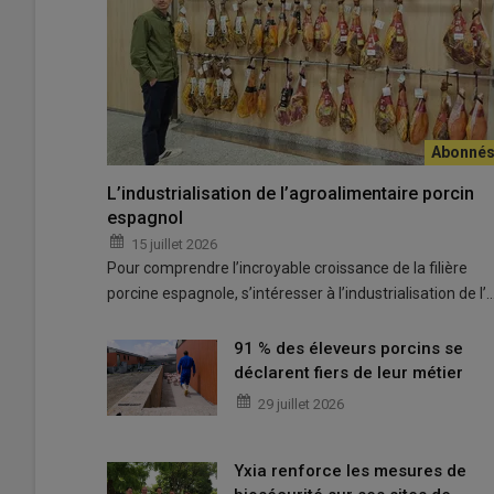
L’industrialisation de l’agroalimentaire porcin
Un bon relationnel entre le cédant et son repreneur est u
espagnol
© Chambre d'agriculture de Bretagne
15 juillet 2026
Pour comprendre l’incroyable croissance de la filière
Entre l’enthousiasme d’avoir franchi le pas et une consc
porcine espagnole, s’intéresser à l’industrialisation de l’
éleveurs un ou deux ans après leur installation sont con
91 % des éleveurs porcins se
déclarent fiers de leur métier
Lire aussi
https://www.reussir.fr/porc/installa
29 juillet 2026
Ils restent néanmoins globalement encourageants pour l’at
Yxia renforce les mesures de