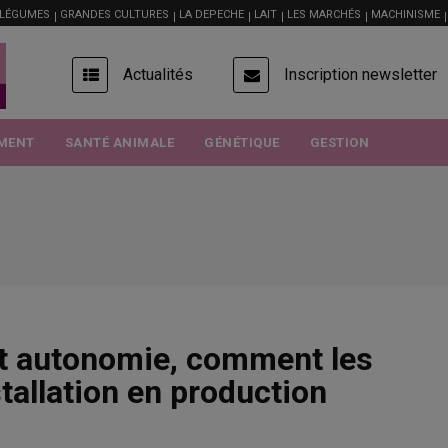
 LÉGUMES
GRANDES CULTURES
LA DEPECHE
LAIT
LES MARCHÉS
MACHINISME
USER
Actualités
Inscription newsletter
ACCOUNT
MENU
MENT
SANTÉ ANIMALE
GÉNÉTIQUE
GESTION
 et autonomie, comment les
stallation en production