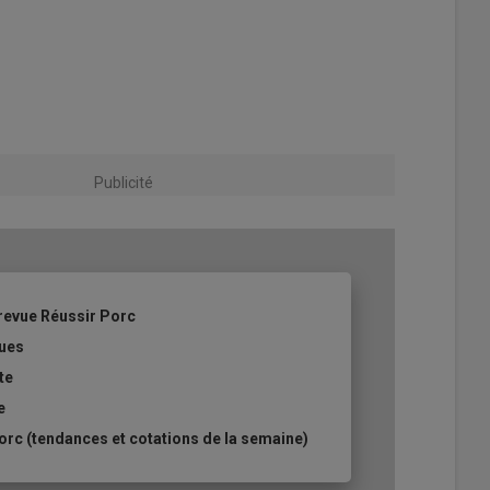
Publicité
revue Réussir Porc
ques
te
e
rc (tendances et cotations de la semaine)