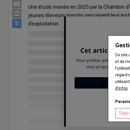
Email
Une étude menée en 2025 par la Chambre d’
Print
jeunes éleveurs porcins perçoivent leur inst
d’exploitation.
Gesti
Ce site 
et de m
l’utilis
regard d
utilisan
d'infos
Paramé
Tout 