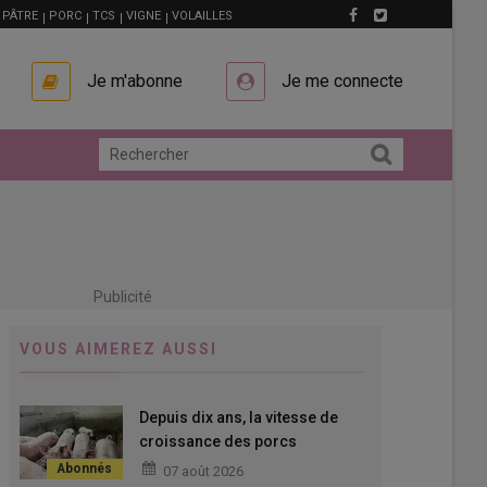
PÂTRE
PORC
TCS
VIGNE
VOLAILLES
Je m'abonne
Je me connecte
Publicité
VOUS AIMEREZ AUSSI
Depuis dix ans, la vitesse de
croissance des porcs
charcutiers n'a cessé
07 août 2026