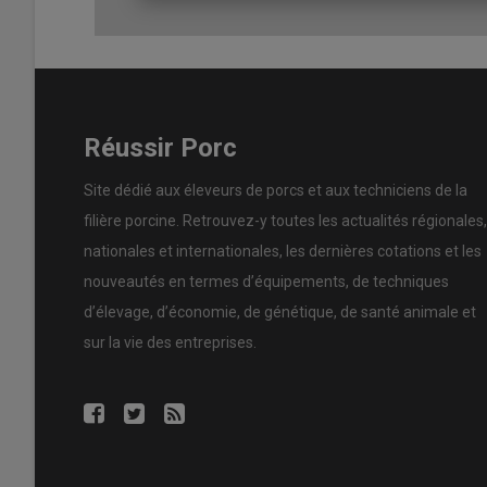
des cultures ou à la gestion d’ateliers complémentaires
permanente, notamment dans les structures spécialisée
travail encore en construction. Le manque de temps pour 
régulièrement cité. Ces éleveurs déclarent ne se dégage
plus sur une génération qui aspire à concilier performanc
meilleure répartition des tâches ou l’embauche de salarié
Réussir Porc
venir.
Site dédié aux éleveurs de porcs et aux techniciens de la
filière porcine. Retrouvez-y toutes les actualités régionales,
nationales et internationales, les dernières cotations et les
nouveautés en termes d’équipements, de techniques
d’élevage, d’économie, de génétique, de santé animale et
sur la vie des entreprises.