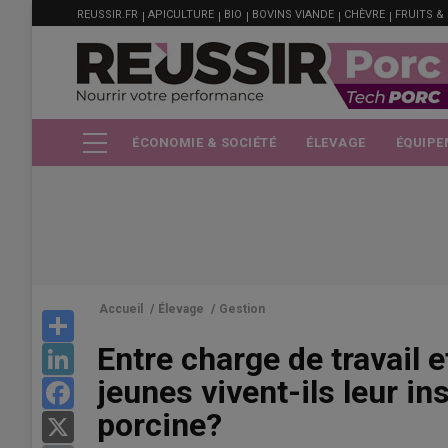
MENU
Aller
REUSSIR.FR
APICULTURE
BIO
BOVINS VIANDE
CHÈVRE
FRUITS &
FILIÈRE
au
contenu
principal
ÉCONOMIE & SOCIÉTÉ
ÉLEVAGE
ÉQUIPE
Accueil
/
Élevage
/
Gestion
Share
Entre charge de travail
LinkedIn
jeunes vivent-ils leur in
Facebook
porcine?
X