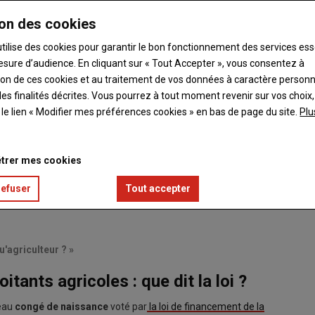
on des cookies
utilise des cookies pour garantir le bon fonctionnement des services ess
esure d’audience. En cliquant sur « Tout Accepter », vous consentez à
ation de ces cookies et au traitement de vos données à caractère person
es finalités décrites. Vous pourrez à tout moment revenir sur vos choix,
t le lien « Modifier mes préférences cookies » en bas de page du site.
Plu
trer mes cookies
refuser
Tout accepter
u'agriculteur ? »
tants agricoles : que dit la loi ?
veau
congé de naissance
voté par
la loi de financement de la