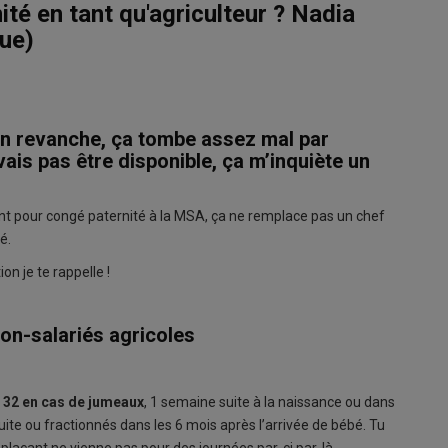
ité en tant qu'agriculteur ? Nadia
gue)
s. En revanche, ça tombe assez mal par
vais pas être disponible, ça m’inquiète un
t pour congé paternité à la MSA, ça ne remplace pas un chef
é.
ion je te rappelle !
non-salariés agricoles
 32 en cas de jumeaux
, 1 semaine suite à la naissance ou dans
a suite ou fractionnés dans les 6 mois après l’arrivée de bébé. Tu
mplaçant ne vienne pas pour des journées par-ci par-là.