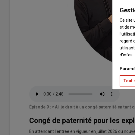
Gesti
Ce site 
et de m
l’utilis
regard d
utilisan
d'infos
Paramé
Tout 
Fichier
audio
Épisode 9 : « Ai-je droit à un congé paternité en tant q
Congé de paternité pour les exploi
En attendant l'entrée en vigueur en juillet 2026 du nou