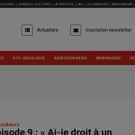
 LÉGUMES
GRANDES CULTURES
LA DEPECHE
LAIT
LES MARCHÉS
MACHINISME
USER
Actualités
Inscription newsletter
ACCOUNT
MENU
ES
VITI-ŒNOLOGIE
AGRIGOODNEWS
WEBINAIRES
VÉ
iculteurs
sode 9 : « Ai-je droit à un