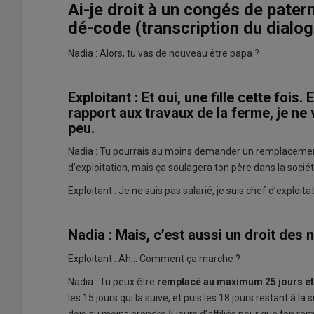
Ai-je droit à un congés de patern
dé-code (transcription du dialo
Nadia : Alors, tu vas de nouveau être papa ?
Exploitant : Et oui, une fille cette foi
rapport aux travaux de la ferme, je ne 
peu.
Nadia : Tu pourrais au moins demander un remplacemen
d’exploitation, mais ça soulagera ton père dans la sociét
Exploitant : Je ne suis pas salarié, je suis chef d’exploitat
Nadia : Mais, c’est aussi un droit des 
Exploitant : Ah… Comment ça marche ?
Nadia : Tu peux être
remplacé au maximum 25 jours et
les 15 jours qui la suive, et puis les 18 jours restant à l
dois au moins prendre 5 jours d’affiliés pour que ton re