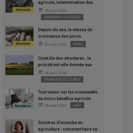
agricole, indemnisation des
accidents du travail... des
08 août 2026
décisions de justice et des
GRANDES CULTURES
évolutions règlementaires à
connaître
Depuis dix ans, la vitesse de
croissance des porcs
charcutiers n'a cessé
PORC
07 août 2026
d'augmenter en France
Contrôle des structures : la
priorité est-elle donnée aux
jeunes agriculteurs ?
06 août 2026
GRANDES CULTURES
Tout savoir sur les nouveautés
du micro bénéfice agricole
LAIT
06 août 2026
Sinistres d’incendie en
agriculture : comment faire sa