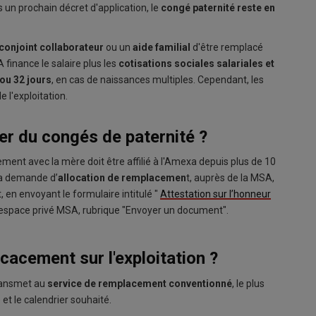
 un prochain décret d'application, le
congé paternité reste en
conjoint collaborateur
ou un
aide familial
d'être remplacé
 finance le salaire plus les
cotisations sociales salariales et
 ou 32 jours
, en cas de naissances multiples. Cependant, les
 l'exploitation.
er du congés de paternité ?
ement avec la mère doit être affilié à l'Amexa depuis plus de 10
sa demande d’
allocation de remplacemen
t, auprès de la MSA,
 en envoyant le formulaire intitulé "
Attestation sur l’honneur
e espace privé MSA, rubrique "Envoyer un document".
cacement sur l'exploitation ?
ansmet au
service de remplacement conventionné
, le plus
et le calendrier souhaité.