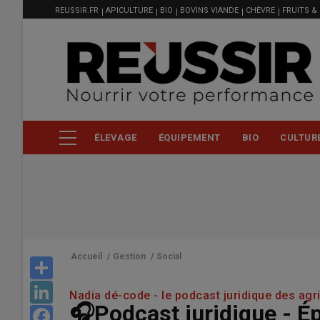
MENU
Aller
REUSSIR.FR
APICULTURE
BIO
BOVINS VIANDE
CHÈVRE
FRUITS &
FILIÈRE
au
contenu
principal
ÉLEVAGE
ÉQUIPEMENT
BIO
CULTUR
Accueil
/
Gestion
/
Social
Share
LinkedIn
Nadia dé-code - le podcast juridique des agr
🎧Podcast juridique - Épi
Facebook