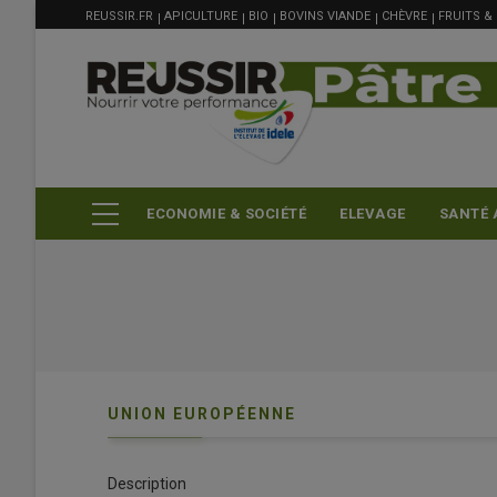
MENU
Aller
REUSSIR.FR
APICULTURE
BIO
BOVINS VIANDE
CHÈVRE
FRUITS &
FILIÈRE
au
contenu
principal
ECONOMIE & SOCIÉTÉ
ELEVAGE
SANTÉ 
UNION EUROPÉENNE
Description