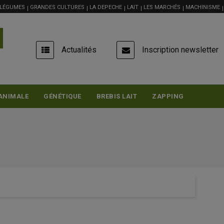
 LÉGUMES
GRANDES CULTURES
LA DEPECHE
LAIT
LES MARCHÉS
MACHINISME
USER
Actualités
Inscription newsletter
ACCOUNT
MENU
ANIMALE
GÉNÉTIQUE
BREBIS LAIT
ZAPPING