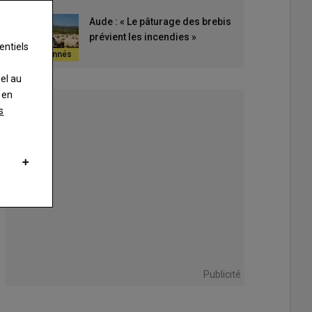
Aude : « Le pâturage des brebis
prévient les incendies »
entiels
nel au
 en
s
Publicité