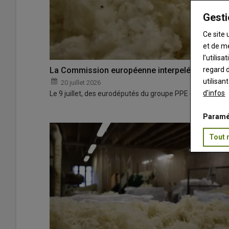
Gesti
Ce site 
et de m
l’utilis
regard d
La Commission européenne interpelée sur le stat
utilisan
20 juillet 2026
d'infos
Le 9 juillet, des eurodéputés du groupe PPE ont appelé 
Paramé
Tout 