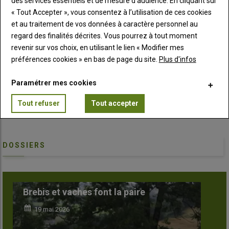
des services essentiels et de mesure d’audience. En cliquant sur
13 mai 2026
« Tout Accepter », vous consentez à l’utilisation de ces cookies
et au traitement de vos données à caractère personnel au
Loire : « J’ai trouvé un compromis entre
regard des finalités décrites. Vous pourrez à tout moment
héritage et modernisation de l’exploitation
revenir sur vos choix, en utilisant le lien « Modifier mes
familiale »
préférences cookies » en bas de page du site.
Plus d'infos
05 juin 2026
Le pastoralisme résiste et gagne du terrain
Paramétrer mes cookies
hors de ses bastions historiques
Tout refuser
Tout accepter
08 juillet 2026
DOSSIERS
bis et vaches font la paire
Des laine
9 mai 2026
16 mars 