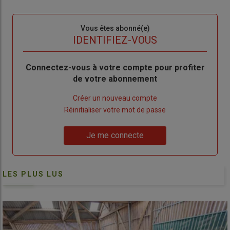
Sous-
Vous êtes abonné(e)
titre
TITRE
IDENTIFIEZ-VOUS
Body
Connectez-vous à votre compte pour profiter
de votre abonnement
Lien
Créer un nouveau compte
"Créer
Lien
Réinitialiser votre mot de passe
un
"Réinitialiser
Lien
nouveau
votre
Je me connecte
"Je
compte"
mot
me
de
connecte"
passe"
LES PLUS LUS