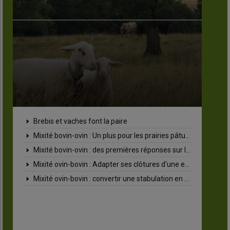
rebis et vaches font la paire
Des laine
ixité bovin-ovin : Un plus pour les prairies pâturées
"On peut tout gâ
xité bovin-ovin : des premières réponses sur le parasitisme qui restent à confirmer
« La demande exi
ixité ovin-bovin : Adapter ses clôtures d'une espèce à l'autre
La laine de
ixité ovin-bovin : convertir une stabulation en bergerie