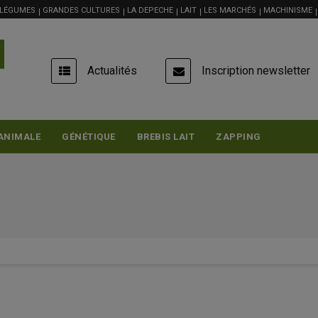
 LÉGUMES
GRANDES CULTURES
LA DEPECHE
LAIT
LES MARCHÉS
MACHINISME
USER
Actualités
Inscription newsletter
ACCOUNT
MENU
ANIMALE
GÉNÉTIQUE
BREBIS LAIT
ZAPPING