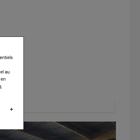
entiels
nel au
 en
s