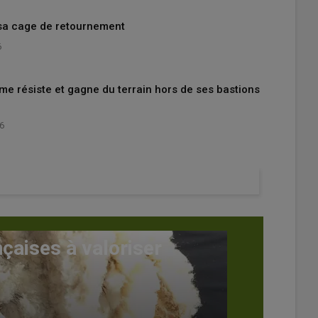
 sa cage de retournement
6
me résiste et gagne du terrain hors de ses bastions
26
 recette d'un agnelage réussi
6 janvier 2026