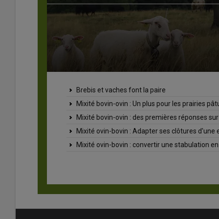
Des laines françaises 
es pâturées
"On peut tout gâcher à la r
sitisme qui restent à confirmer
« La demande existe » : la 
'une espèce à l'autre
La laine de lacaune tr
on en bergerie