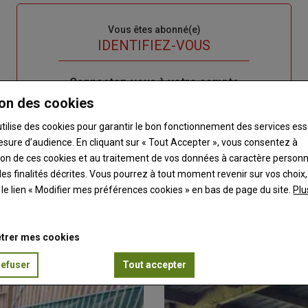
Sous-
Vous êtes abonné(e)
titre
TITRE
IDENTIFIEZ-VOUS
Body
Connectez-vous à votre compte
pour profiter de votre abonnement
on des cookies
Lien
Créer un nouveau compte
utilise des cookies pour garantir le bon fonctionnement des services ess
"Créer
Lien
Réinitialiser votre mot de passe
esure d’audience. En cliquant sur « Tout Accepter », vous consentez à
un
"Réinitialiser
ation de ces cookies et au traitement de vos données à caractère person
Lien
nouveau
votre
Je me connecte
es finalités décrites. Vous pourrez à tout moment revenir sur vos choix,
"Je
compte"
mot
t le lien « Modifier mes préférences cookies » en bas de page du site.
Plu
me
de
connecte"
passe"
trer mes cookies
refuser
Tout accepter