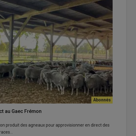
ect au Gaec Frémon
mon produit des agneaux pour approvisionner en direct des
 races…