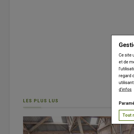
Gesti
Ce site 
et de m
l’utilis
regard d
utilisan
d'infos
LES PLUS LUS
Paramé
Tout 