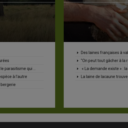
à valoriser
P
écolte" : bien trier la laine aide à trouver un débouché
A
laine, un lien de plus entre territoire et consommateur
D
ouve preneurs à la filature Colbert