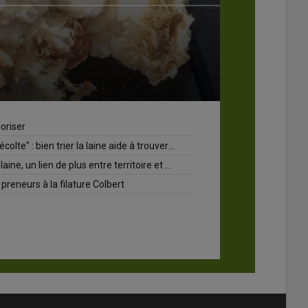
endant l’agnelage, les bons gestes au bon moment
gnelage : des rations aux petits oignons en fin de gestation
es pratiques et du matériel pour faciliter le travail à l’agnelage