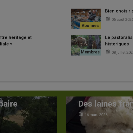
Bien choisir
06 août 202
ntre héritage et
Le pastoralis
iale »
historiques
08 juillet 20
rançaises à valoriser
La
0