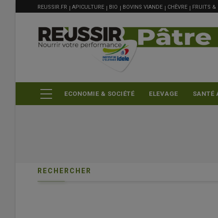
MENU
Aller
REUSSIR.FR
APICULTURE
BIO
BOVINS VIANDE
CHÈVRE
FRUITS &
FILIÈRE
au
contenu
principal
ECONOMIE & SOCIÉTÉ
ELEVAGE
SANTÉ 
RECHERCHER