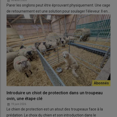
06 août 2026
Parer les onglons peut être éprouvant physiquement. Une cage
de retournement est une solution pour soulager l’éleveur. Il en…
Le zinc
De nombreux symptômes peuvent être reliés à une carence en
zinc
, un des oligoéléments le plus présent dans l’organisme.
Les problèmes de pattes (déformation des onglons, boiteries,
voire panaris), perte d’appétit, altération du développement
testiculaire, retards de croissance, pertes de laine ou pica (les
animaux mangent leur laine) sont autant d’indicateurs d’un
manque de zinc dans la ration des ovins.
Le manganèse
Introduire un chiot de protection dans un troupeau
ovin, une étape clé
19 juin 2026
Le chien de protection est un atout des troupeaux face à la
prédation. Le choix du chien et son introduction dans le
C’est un composant nécessaire pour une synthèse osseuse