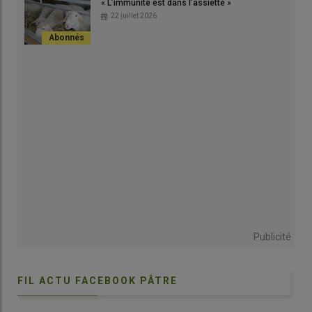
« L’immunité est dans l’assiette »
fonctionnement des organes
22 juillet 2026
En cas de suspicion de carences sur son troupeau, il est
recommandé de prime abord d’effectuer une analyse de la
ration afin d’avoir un bilan complet des teneurs vitaminiques et
en oligoéléments. Pour les brebis gestantes, ces analyses sont
à réaliser dans les trois à huit semaines précédant l’agnelage.
Durant les dernières semaines de gestation, les besoins de la
brebis évoluent et les carences peuvent avoir des
conséquences graves sur la santé de la mère et de l’agneau à
naître. Concernant les agneaux, il est impératif de répondre à
leurs besoins en vitamines et oligoéléments dès la naissance,
vu les symptômes que ces déficits peuvent occasionner.
Publicité
L’iode
FIL ACTU FACEBOOK PÂTRE