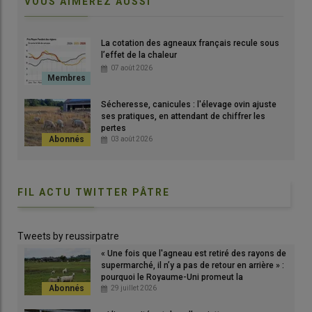
VOUS AIMEREZ AUSSI
L'agnelage est une période charnière dans les besoins
Les
La cotation des agneaux français recule sous
nutritionnels et en oligoéléments, autant pour la brebis que
léch
l’effet de la chaleur
pour l'agneau.
© B
07 août 2026
© B. Morel
Sécheresse, canicules : l'élevage ovin ajuste
ses pratiques, en attendant de chiffrer les
pertes
03 août 2026
Oligoéléments et vitamines sont naturellement présents dans
les fourrages, mais leur concentration peut varier selon
l’environnement, le climat, l’année, le type de sol… Les besoins
des animaux ne sont pas forcément couverts et ces carences
FIL ACTU TWITTER PÂTRE
peuvent conduire à des déséquilibres métaboliques,
hormonaux, fonctionnels… Il est préférable de maîtriser ces
Tweets by reussirpatre
apports via des produits du commerce, tels que des pierres à
« Une fois que l'agneau est retiré des rayons de
lécher, granulés ou solution.
supermarché, il n’y a pas de retour en arrière » :
pourquoi le Royaume-Uni promeut la
consommation d'agneau en France
29 juillet 2026
Lire aussi :
Des éléments essentiels au bon