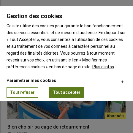
C’est un composant essentiel des hormones thyroïdiennes. Ce
minéral intervient dans la régulation thermique de l’animal, la
Gestion des cookies
respiration cellulaire et la production d’énergie. Il a un impact
LES PLUS LUS
également sur le développement fœtal, d’où l’importance d’en
Ce site utilise des cookies pour garantir le bon fonctionnement
apporter suffisamment aux brebis gestantes. Chez l’agneau,
des services essentiels et de mesure d’audience. En cliquant sur
une carence en iode se caractérise par une vitalité moindre,
« Tout Accepter », vous consentez à l’utilisation de ces cookies
une altération du système immunitaire, voire l’apparition de
et au traitement de vos données à caractère personnel au
goitre ou un défaut de pilosité.
regard des finalités décrites. Vous pourrez à tout moment
revenir sur vos choix, en utilisant le lien « Modifier mes
préférences cookies » en bas de page du site.
Plus d'infos
Le sélénium
Paramétrer mes cookies
Tout refuser
Tout accepter
Il s’agit d’un antioxydant notoire qui intervient également dans
le fonctionnement thyroïdien. Chez le jeune agneau de moins
de deux mois, un déficit en sélénium et vitamine E cause une
myodégénérescence dite « raide de l’agneau ». Chez la brebis,
le manque de sélénium peut engendrer des problèmes de
Bien choisir sa cage de retournement
délivrance.