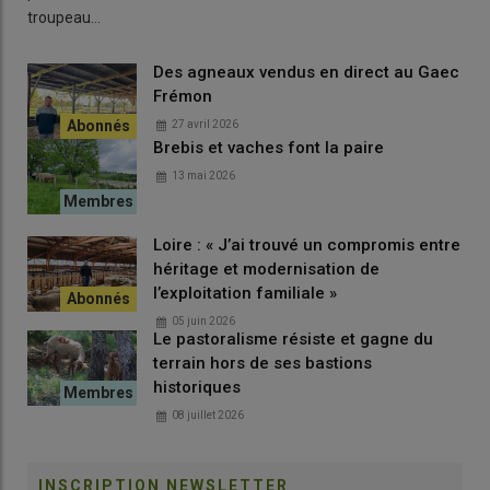
troupeau…
correcte. Il intervient notamment dans une chaîne de réactions
protégeant le cartilage. Sa carence va impacter négativement
Des agneaux vendus en direct au Gaec
l’activation des défenses immunitaires ainsi que le
Frémon
fonctionnement ovarien chez la brebis. Le manganèse va
permettre la nidation et la survie de l’embryon.
27 avril 2026
Brebis et vaches font la paire
13 mai 2026
Le cobalt
Loire : « J’ai trouvé un compromis entre
héritage et modernisation de
Un animal qui présente un déficit de
cobalt
est en réalité
l’exploitation familiale »
certainement carencé en
B12
. En effet, le cobalt entre dans la
05 juin 2026
Le pastoralisme résiste et gagne du
composition de cette vitamine. Les symptômes sont : baisse
terrain hors de ses bastions
d’appétit, amaigrissement, anémie, écoulements oculaires très
historiques
importants. Les ovins qui manquent de cobalt sont
extrêmement pâles.
08 juillet 2026
INSCRIPTION NEWSLETTER