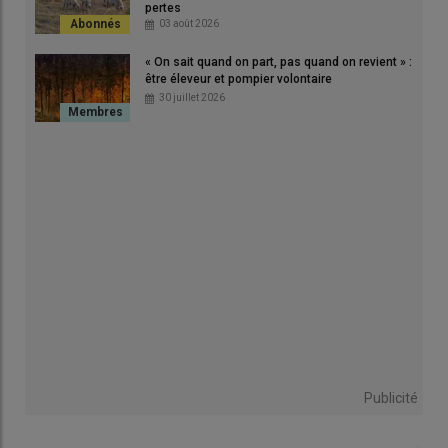
pertes
03 août 2026
Lire aussi :
Fromages de brebis : malgré une bonne
image, ils sont mal identifiés par les
« On sait quand on part, pas quand on revient » :
être éleveur et pompier volontaire
consommateurs, selon une enquête
30 juillet 2026
Le lait de brebis dans tous ses
états
Quatre chefs cuisiniers
, Bastien Soumoulou, Valentin Leroux,
Mathis Devaux et Thomas Tainturier, filmeront chacun une
recette mettant en avant des
produits
au lait de brebis
. De
la
chantilly légère
jusqu’aux
ravioles garnies de brousse
, en
passant par des
cubes de fromage
et une
mousse aérienne
,
une multitude de déclinaisons des laits et
fromages de brebis
seront au rendez-vous. Un
jeu-concours Instagram
permettra aux internautes de voter pour leur recette préférée.
L’édition 2026 se terminera sur une « Battle finale » au
Publicité
restaurant Ithurria du chef Xavier Isabel à Ainhoa
,
ambassadeur de l’opération.