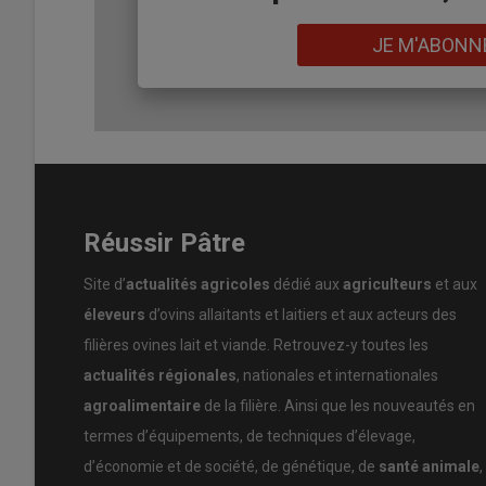
Du 1er au 30 juin, un jeu-concours sur Instagram inviter
très présents sur les réseaux sociaux
», à
voter pour leur
Lien
JE M'ABONN
semaine, un internaute tiré au sort remportera
un repa
seconde phase permettra à un internaute d’être
membre
Isabal et d’autres professionnels de la filière.
Pour participer, rendez-vous à partir du 1er j
Réussir Pâtre
Rédaction Réussir
Site d’
actualités agricoles
dédié aux
agriculteurs
et aux
éleveurs
d’ovins allaitants et laitiers et aux acteurs des
filières ovines lait et viande. Retrouvez-y toutes les
actualités régionales
, nationales et internationales
agroalimentaire
de la filière. Ainsi que les nouveautés en
termes d’équipements, de techniques d’élevage,
d’économie et de société, de génétique, de
santé animale
,