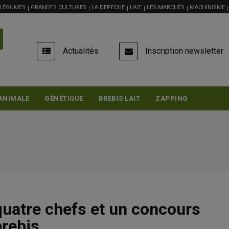
 LÉGUMES
GRANDES CULTURES
LA DEPECHE
LAIT
LES MARCHÉS
MACHINISME
USER
Actualités
Inscription newsletter
ACCOUNT
MENU
ANIMALE
GÉNÉTIQUE
BREBIS LAIT
ZAPPING
quatre chefs et un concours
brebis