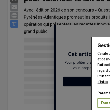
Email
Avec l’édition 2026 de son concours « Questi
Print
Pyrénées-Atlantiques promeut les produits i
opération qui présentera les recettes innova
grand public.
Gesti
Ce site 
et de m
l’utilis
regard d
utilisan
d'infos
Paramé
Tout 