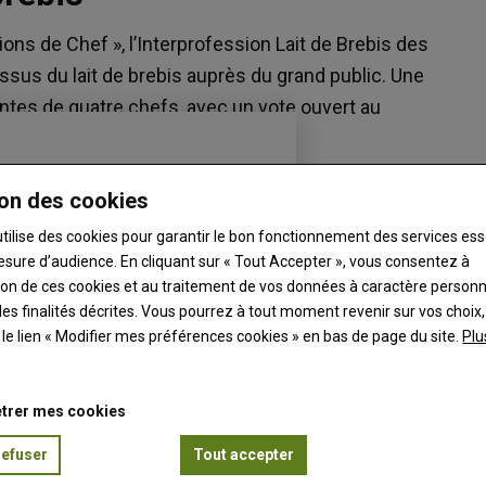
ons de Chef », l’Interprofession Lait de Brebis des
ssus du lait de brebis auprès du grand public. Une
ntes de quatre chefs, avec un vote ouvert au
on des cookies
utilise des cookies pour garantir le bon fonctionnement des services ess
esure d’audience. En cliquant sur « Tout Accepter », vous consentez à
ation de ces cookies et au traitement de vos données à caractère person
es finalités décrites. Vous pourrez à tout moment revenir sur vos choix,
t le lien « Modifier mes préférences cookies » en bas de page du site.
Plu
trer mes cookies
refuser
Tout accepter