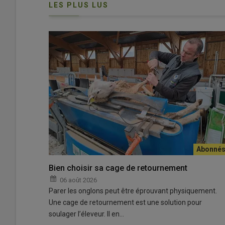
LES PLUS LUS
Quatre chefs des Pyrénées-Atlantiques ont rivalisé d'ingé
© Interprofession Lait de Brebis des Pyrénées-Atlantiq
«
Les
Pyrénées-Atlantiques
constituent le
deuxième bass
l’Interprofession Lait de Brebis des Pyrénées-Atlantiqu
Bien choisir sa cage de retournement
l’interprofession lance l’édition 2026 de l’opération «
Que
06 août 2026
renforcer l’image du lait de brebis
auprès d’un public 
Parer les onglons peut être éprouvant physiquement.
protéger ce secteur stratégique
», main dans la main avec
Une cage de retournement est une solution pour
soulager l’éleveur. Il en…