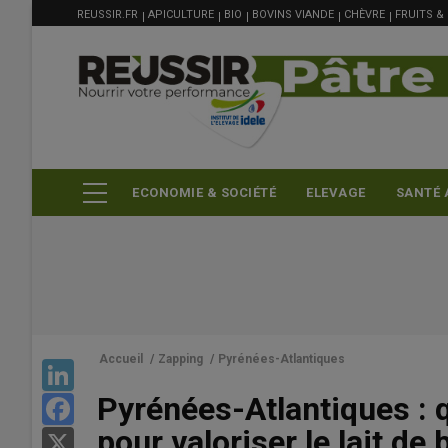
MENU
Aller
REUSSIR.FR
APICULTURE
BIO
BOVINS VIANDE
CHÈVRE
FRUITS &
FILIÈRE
au
contenu
principal
ECONOMIE & SOCIÉTÉ
ELEVAGE
SANTÉ 
Accueil
/
Zapping
/
Pyrénées-Atlantiques
LinkedIn
Pyrénées-Atlantiques : 
Facebook
pour valoriser le lait de 
X