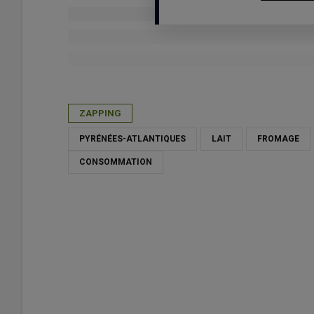
Publié le
sam 30/05/2026 - 11:30
- Par
Charlotte Hoizey-
ZAPPING
PYRÉNÉES-ATLANTIQUES
LAIT
FROMAGE
CONSOMMATION