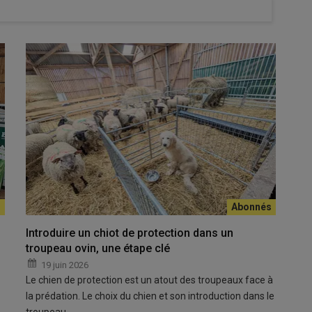
niosité pour mettre à l'honneur le lait de brebis.
ues
in de production de lait de brebis
en France
», rappelle
es. Pour
mieux faire connaître le
lait de brebis
loca
l,
Introduire un chiot de protection dans un
stion de Chef
» destinée au grand public. Son objectif :
troupeau ovin, une étape clé
large, avec pour mission «
d’encadrer, d’accompagner et de
19 juin 2026
 les éleveurs.
Le chien de protection est un atout des troupeaux face à
la prédation. Le choix du chien et son introduction dans le
troupeau…