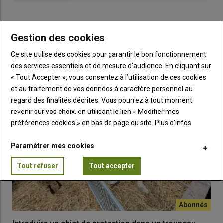
jours des mâles Hampshire nés simples est de
15,5 kilos
.
Gestion des cookies
LES PLUS LUS
Ce site utilise des cookies pour garantir le bon fonctionnement
des services essentiels et de mesure d’audience. En cliquant sur
« Tout Accepter », vous consentez à l’utilisation de ces cookies
et au traitement de vos données à caractère personnel au
regard des finalités décrites. Vous pourrez à tout moment
revenir sur vos choix, en utilisant le lien « Modifier mes
préférences cookies » en bas de page du site.
Plus d'infos
Paramétrer mes cookies
Tout refuser
Tout accepter
Originaire du Royaume-Uni, la Hampshire s’adapte bien à
différents écosystèmes, et donc à une multitude de modes de
conduite : en plein air intégral, comme en semi-bergerie. © N.
Mary