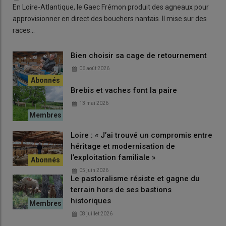
simples
.
En Loire-Atlantique, le Gaec Frémon produit des agneaux pour
approvisionner en direct des bouchers nantais. Il mise sur des
races…
Lire aussi :
Faire pâturer des couverts végétaux à
ses brebis
Bien choisir sa cage de retournement
06 août 2026
Comment concentrer les
fèces
des ovins tout en
évitant la
Brebis et vaches font la paire
compaction
du sol ? Les couverts sont partagés
en parcs de
13 mai 2026
petite surface
. «
Les brebis se couchent toujours au même
endroit et empruntent les mêmes chemins. En ne les laissant
pas
plus de trois jours
dans le même parc, j’évite ce problème de
Loire : « J’ai trouvé un compromis entre
compaction.
» Les parcs sont délimités par des
filets
héritage et modernisation de
électriques
, rapidement déplaçables. Ses voisins céréaliers
l’exploitation familiale »
semblent convaincus par la démarche : les
surfaces
05 juin 2026
céréalières disponibles
pour le pâturage l’hiver
augmentent
Le pastoralisme résiste et gagne du
d’année en année.
terrain hors de ses bastions
historiques
08 juillet 2026
Être créatif contre le parasitisme