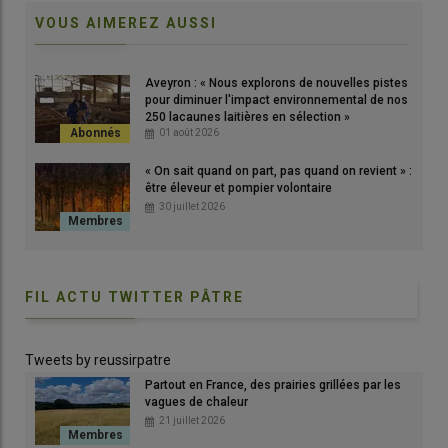
VOUS AIMEREZ AUSSI
Président de la race Hampshire, Nicolas Mary combine une
Aveyron : « Nous explorons de nouvelles pistes
activité d’éleveur-sélectionneur de brebis Hampshire et de
pour diminuer l'impact environnemental de nos
tondeur.
250 lacaunes laitières en sélection »
© D. Séailles
01 août 2026
« On sait quand on part, pas quand on revient » :
«
Moins elles passent de jours en bâtiment, mieux c’est.
» Les
être éleveur et pompier volontaire
230 brebis Hampshire
de Nicolas Mary pâturent ses 50
30 juillet 2026
hectares de prairies permanentes d’avril à octobre. De
novembre à mars, ce sont 70 à 100 hectares de
couverts
végétaux de voisins céréaliers
qui sont pâturés. Après avoir
FIL ACTU TWITTER PÂTRE
été responsable du troupeau ovin du lycée de Montmorillon
dans la Vienne, Nicolas s’est installé début 2025 à Saint-Pierre-
des-Ifs, dans l’Eure.
Tweets by reussirpatre
Partout en France, des prairies grillées par les
vagues de chaleur
Lire aussi :
« Nous faisons du 100 % plein air et de
21 juillet 2026
la vente directe avec nos ovins et nos porcs »