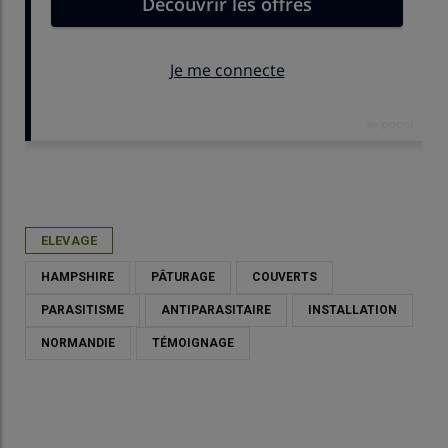
Publié le
ven 03/04/2026 - 11:30
- Par
Daphnée Séailles
ELEVAGE
HAMPSHIRE
PÂTURAGE
COUVERTS
PARASITISME
ANTIPARASITAIRE
INSTALLATION
NORMANDIE
TÉMOIGNAGE