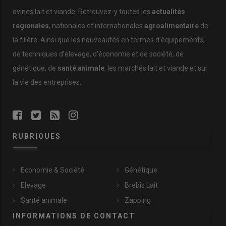
ovines lait et viande. Retrouvez-y toutes les
actualités
régionales
, nationales et internationales
agroalimentaire
de
la filière. Ainsi que les nouveautés en termes d’équipements,
de techniques d’élevage, d’économie et de société, de
génétique, de
santé animale
, les marchés lait et viande et sur
la vie des entreprises.
Nicolas Mary a investi 12 000 euros pour faire rénover son
RUBRIQUES
bâtiment. Une dépense maîtrisée pour un bâtiment qui n’est
utilisé à pleine capacité qu’au moment des agnelages. © D.
Séailles
Economie & Société
Génétique
Mais il veut aller plus loin en réalisant lui-même ses
Elevage
Brebis Lait
coprologies
. «
On est peu pourvus en vétérinaires ruraux ici.
Santé animale
Zapping
Quand on réalise des coprologies, on sait si les strongles sont
INFORMATIONS DE CONTACT
présents, mais pas la quantité d’œufs.
» D’où l’idée
d’analyser