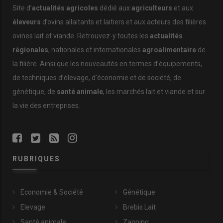
aussi. Ouverte en 2020, la boutique « Les fermiers du Béarn »
Site d’
actualités agricoles
dédié aux
agriculteurs
et aux
fait découvrir les produits de neuf éleveurs de la région.
«
Les
éleveurs
d’ovins allaitants et laitiers et aux acteurs des filières
bonnes ventes ont permis de lever le pied sur le
magasin à la
ovines lait et viande. Retrouvez-y toutes les
actualités
ferme
.
»
Et des produits, il y en a ! L’éleveur fait
transformer
la viande en
charcuterie
, pâtés, civet de brebis, boudins,
régionales
, nationales et internationales
agroalimentaire
de
rillettes, moussaka, graisserons, … En plus, il vend six tonnes
la filière. Ainsi que les nouveautés en termes d’équipements,
d’
Ossau-Iraty
par an. Il expédie également ses produits
de techniques d’élevage, d’économie et de société, de
jusque dans la capitale.
génétique, de
santé animale
, les marchés lait et viande et sur
la vie des entreprises.
Engagé pour l’agropastoralisme
Inscrit dans un
schéma de sélection
, le troupeau est mis à la
reproduction début juin, dont la moitié à
l’insémination
animale
. Six
béliers génomiques
sont introduits, un pour 30 à
RUBRIQUES
40 brebis, pour les retours. L’éleveur croit en l’importance de la
génétique
dans le milieu agropastoral.
« Un travail énorme a été
fait en brebis lait. On a la meilleure génétique du monde.
»
Economie & Société
Génétique
Elevage
Brebis Lait
Lire aussi :
Coram - Les races ovines locales, aux
Santé animale
Zapping