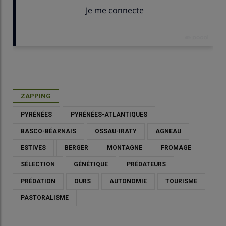
Publié le
jeu 15/05/2025 - 11:30
- Par
Gaëlle Béroud
ZAPPING
PYRÉNÉES
PYRÉNÉES-ATLANTIQUES
BASCO-BÉARNAIS
OSSAU-IRATY
AGNEAU
ESTIVES
BERGER
MONTAGNE
FROMAGE
SÉLECTION
GÉNÉTIQUE
PRÉDATEURS
PRÉDATION
OURS
AUTONOMIE
TOURISME
PASTORALISME