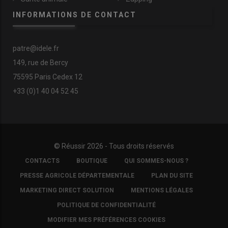
origines du pastoralisme
INFORMATIONS DE CONTACT
Très impliqué dans l’avenir de la race basco-béarnaise, Olivier
patre@idele.fr
Maurin est président de l’organisme de sélection (OS) des
149, rue de Bercy
races ovines laitières des
Pyrénées
, appartenant au Collectif
75595 Paris Cedex 12
des Races de Massif (Coram).
«
On travaille à rendre la brebis
+33 (0)1 40 04 52 45
basco-béarnaise plus performante, tout en améliorant sa
rusticité, qui est mise à l’épreuve avec le changement
climatique.
»
« Dans le Béarn, le
© Réussir 2026 - Tous droits réservés
FOOTER
pastoralisme s’est
CONTACTS
BOUTIQUE
QUI SOMMES-NOUS ?
COPYRIGHT
construit autour du
PRESSE AGRICOLE DÉPARTEMENTALE
PLAN DU SITE
fromage d’estive »
MARKETING DIRECT SOLUTION
MENTIONS LÉGALES
POLITIQUE DE CONFIDENTIALITÉ
MODIFIER MES PRÉFÉRENCES COOKIES