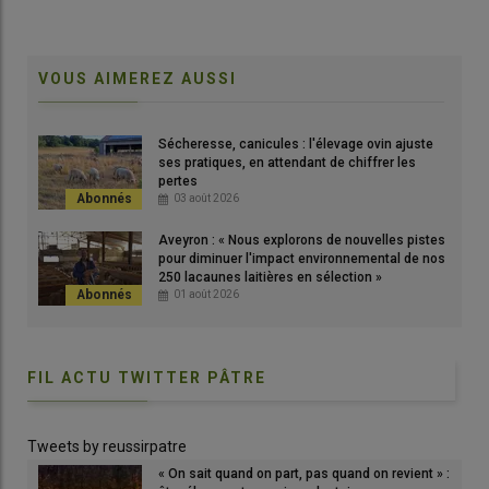
Sur sa ferme ou en estives, Olivier Maurin aime accueillir du
monde pour partager sa passion pour les brebis et le
pastoralisme.
VOUS AIMEREZ AUSSI
© G. Béroud
Sécheresse, canicules : l'élevage ovin ajuste
Si vous passez par Asasp-Arros, à quelques minutes d’Oloron-
ses pratiques, en attendant de chiffrer les
Sainte-Marie, dans les
Pyrénées-Atlantiques
, un mardi soir,
pertes
vous sentirez la bonne odeur de
l’agneau
qui cuit au
03 août 2026
barbecue, avant de distinguer les voix puissantes des
Aveyron : « Nous explorons de nouvelles pistes
chanteurs pastoraux. Bienvenue aux estivales de Payssas,
pour diminuer l'impact environnemental de nos
dans la bergerie d’Olivier Maurin.
250 lacaunes laitières en sélection »
01 août 2026
Lire aussi :
Visitez et dormez au milieu des brebis
FIL ACTU TWITTER PÂTRE
Tweets by reussirpatre
« On sait quand on part, pas quand on revient » :