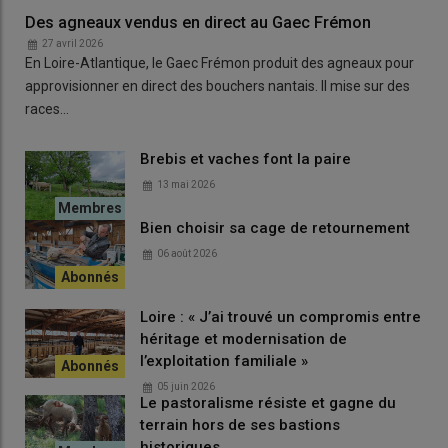
particulière, et comme nous proposions de la restauration en
Des agneaux vendus en direct au Gaec Frémon
extérieur, nous étions dans les clous. »
27 avril 2026
En Loire-Atlantique, le Gaec Frémon produit des agneaux pour
approvisionner en direct des bouchers nantais. Il mise sur des
races…
Lire aussi :
« Nous devons nous réapproprier la
mort de nos animaux »
Brebis et vaches font la paire
13 mai 2026
Bien choisir sa cage de retournement
06 août 2026
Loire : « J’ai trouvé un compromis entre
héritage et modernisation de
l’exploitation familiale »
05 juin 2026
Le pastoralisme résiste et gagne du
terrain hors de ses bastions
historiques