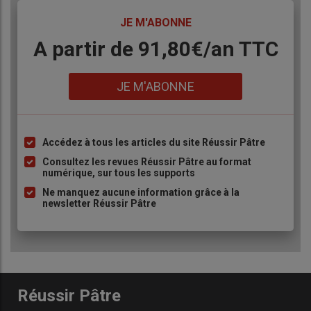
TITRE
JE M'ABONNE
Body
A partir de 91,80€/an​ TTC
Lien
JE M'ABONNE
Accédez à tous les articles du site Réussir Pâtre
Liste
à
Consultez les revues Réussir Pâtre au format
numérique, sur tous les supports
puce
Ne manquez aucune information grâce à la
newsletter Réussir Pâtre
200 tomes d’Ossau-Iraty sont produites en estive chaque
année. © G. Béroud
Réussir Pâtre
À Pau, le
magasin de producteurs
fonctionne très bien lui