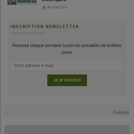
08 juillet 2026
INSCRIPTION NEWSLETTER
Les estivales de Payssas ont lieu sur la période d’estive des
brebis, de juin à septembre. © G. Béroud
Recevez chaque semaine toutes les actualités de la filière
ovine.
Vacanciers, locaux, éleveurs… parfois jusqu’à
500 personnes
viennent profiter de la viande de qualité et du cadre atypique
que propose la Ferme du Payssas.
«
Nous avons écoulé comme
cela 800 kilos d’agneau stockés en congélation depuis le début
de la Covid-19
, confie-t-il.
Les estivales
ont tellement bien
marché que nous n’avions plus besoin de nous rendre sur les
marchés. Et le
côté convivial
est très sympa.
»
Publicité
Lire aussi :
Réussir la vente en circuit court en
élevage ovin