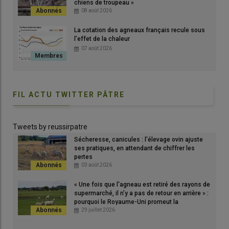
chiens de troupeau »
08 août 2026
La cotation des agneaux français recule sous
l’effet de la chaleur
07 août 2026
FIL ACTU TWITTER PÂTRE
Nathanaëlle et Pascal Legros et Robert Bernard, les trois
associés du Gaec les nuits Blanches, élèvent 500 brebis
Tweets by reussirpatre
mourérous à Baratier dans les Hautes-Alpes et
Sécheresse, canicules : l'élevage ovin ajuste
commercialisent environ 50 % des agneaux en vente directe
ses pratiques, en attendant de chiffrer les
depuis quelques années.
pertes
03 août 2026
© DR
« Une fois que l'agneau est retiré des rayons de
supermarché, il n’y a pas de retour en arrière » :
« Sélectionneurs en Mourérous, nous commercialisons environ
pourquoi le Royaume-Uni promeut la
50 % de nos agneaux en vente directe depuis l’installation de
consommation d'agneau en France
29 juillet 2026
Nathanaëlle en 2014, soit environ 200 agneaux en 2021.