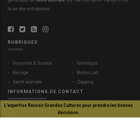
génétique, de
santé animale
, les marchés lait et viande et sur
la vie des entreprises.
RUBRIQUES
Economie & Société
Génétique
Elevage
Brebis Lait
Santé animale
Zapping
INFORMATIONS DE CONTACT
L'expertise Réussir Grandes Cultures pour prendre les bonnes
patre@idele.fr
décisions.
149, rue de Bercy
Je découvre
75595 Paris Cedex 12
+33 (0)1 40 04 52 45