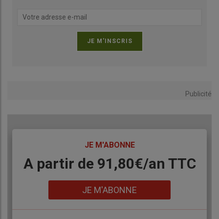
Publicité
TITRE
JE M'ABONNE
Body
A partir de 91,80€/an​ TTC
Lien
JE M'ABONNE