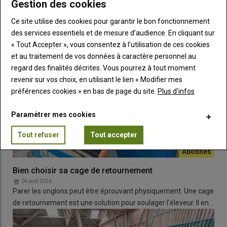
Gestion des cookies
très chronophage. Il faut compter une heure à une heure et
quart pour découper un agneau, l’emballer sous vide et
Ce site utilise des cookies pour garantir le bon fonctionnement
l’étiqueter. Temps auquel il faut ajouter les trajets à l’abattoir,
des services essentiels et de mesure d’audience. En cliquant sur
pour emmener les animaux et récupérer les carcasses : pour
« Tout Accepter », vous consentez à l’utilisation de ces cookies
nous, deux heures aller-retour. Nous ne sommes pas trop de
et au traitement de vos données à caractère personnel au
trois associés, dont deux formés à la découpe.
regard des finalités décrites. Vous pourrez à tout moment
La viande est vendue en moyenne 13 euro du kilo, notre
revenir sur vos choix, en utilisant le lien « Modifier mes
philosophie est qu’elle reste abordable pour tous et nous n’avons
préférences cookies » en bas de page du site.
Plus d'infos
augmenté que de 0,50 euro cette année pour la première fois. »
Paramétrer mes cookies
Tout refuser
Tout accepter
Bien choisir sa cage de retournement
06 août 2026
Parer les onglons peut être éprouvant physiquement. Une cage
de retournement est une solution pour soulager l’éleveur. Il en…