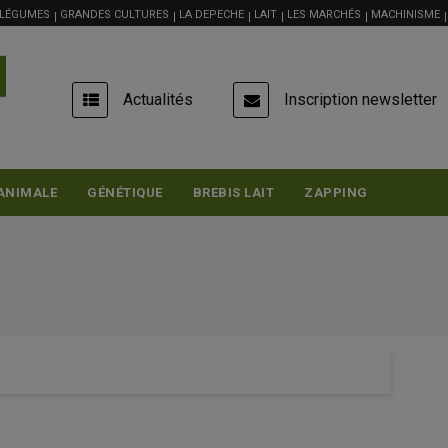
 LÉGUMES
GRANDES CULTURES
LA DEPECHE
LAIT
LES MARCHÉS
MACHINISME
USER
Actualités
Inscription newsletter
ACCOUNT
MENU
ANIMALE
GÉNÉTIQUE
BREBIS LAIT
ZAPPING