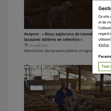
Gesti
Ce site 
et de m
l’utilis
regard d
Aveyron : « Nous explorons de nouvelles pistes
lacaunes laitières en sélection »
utilisan
d'infos
01 août 2026
Sélectionner des lacaunes laitières en agriculture biolog
Paramé
Tout 