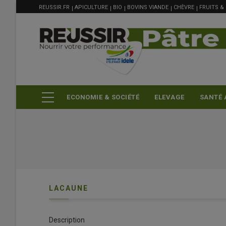
MENU
Aller
REUSSIR.FR
APICULTURE
BIO
BOVINS VIANDE
CHÈVRE
FRUITS &
FILIÈRE
au
contenu
principal
ECONOMIE & SOCIÉTÉ
ELEVAGE
SANTÉ 
LACAUNE
Description