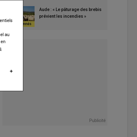
Aude : « Le pâturage des brebis
prévient les incendies »
entiels
nel au
 en
s
Publicité