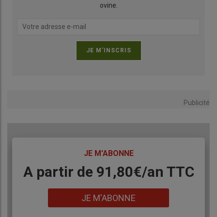
ovine.
Publicité
TITRE
JE M'ABONNE
Body
A partir de 91,80€/an​ TTC
Lien
JE M'ABONNE