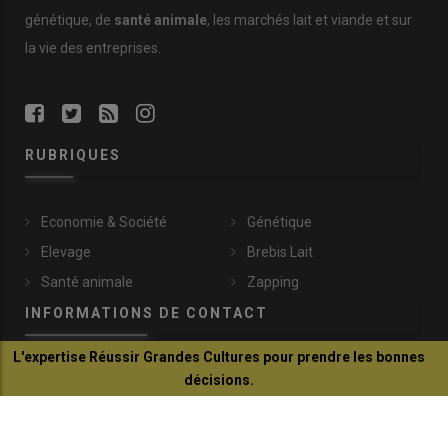
génétique, de
santé animale
, les marchés lait et viande et sur
la vie des entreprises.
RUBRIQUES
Economie & Société
Génétique
Elevage
Brebis Lait
Santé animale
Zapping
INFORMATIONS DE CONTACT
L'expertise Réussir Grandes Cultures pour prendre les bonnes
patre@idele.fr
décisions.
149, rue de Bercy
Je découvre
75595 Paris Cedex 12