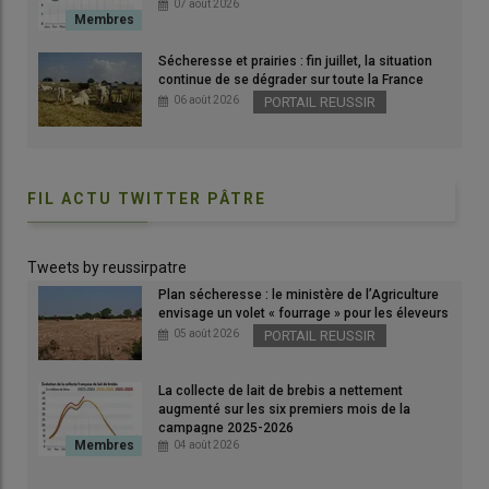
07 août 2026
Sécheresse et prairies : fin juillet, la situation
Graphique : Achats de viande de boucherie (dont élaborés) sur
continue de se dégrader sur toute la France
11 mois©GEB-Idele d'après Kantar-FAM
06 août 2026
PORTAIL REUSSIR
© GEB-Idele d'après Kantar-FAM
Selon le panel Kantar, les
achats
de
viande
ovine
par les
FIL ACTU TWITTER PÂTRE
ménages français ont
baissé
de
13 %
sur onze mois en 2025
comparés à 2024, parallèlement à une
hausse
de
9 %
du prix
moyen des achats (à 19,82 €/kg). On remarque un
regain des
Tweets by reussirpatre
achats
d’une année sur l’autre en octobre 2025 puis un
Plan sécheresse : le ministère de l’Agriculture
effondrement
en novembre (-26 % sur 2024).
envisage un volet « fourrage » pour les éleveurs
05 août 2026
PORTAIL REUSSIR
Lire aussi :
Les achats de viande ovine par les
La collecte de lait de brebis a nettement
ménages français plongent en 2025
augmenté sur les six premiers mois de la
campagne 2025-2026
04 août 2026
Cela pourrait aller de pair avec un
prix moyen de vente en