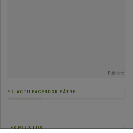
hausse
de seulement 3 % en octobre mais de 12 % en
novembre. Le
disponible français
en viande ovine sur onze
mois recule de 4 % sur 2024 et même de 16 % comparés à la
moyenne 2015-2019. Conjuguée à un
prix
moyen de la viande
ovine de plus en plus
élevé
, la
baisse de l’offre
disponible
explique en grande partie celle des
achats
.
Publicité
FIL ACTU FACEBOOK PÂTRE
LES PLUS LUS