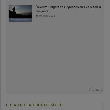
rustiques et adaptées
au territoire avec des étés secs et des
hivers froids puisque nous sommes tout près des
Pyrénées
.
Éleveurs-Bergers des Pyrénées du XVe siècle à
nos jours
Elles valorisent différemment le
territoire
et le
biotope
.
»
09 mars 2026
Lire aussi :
Pourquoi faire pâturer ses brebis sur
des surfaces bovines l’hiver ?
Une brebis rustique, adaptée aux étés secs
La
Montagne noire
est une race locale du sud de la France,
originaire du massif de la Montagne noire entre les
départements du Tarn et l’Aude, où elle est finalement très peu
représentée, sa présence historique se situant plutôt en Ariège
et Haute-Garonne. «
Sa concentration est très
hétérogène
sur
Publicité
toute la chaîne des Pyrénées
», souligne Damien Cazaux,
technicien à l’Union pour la promotion des races animales
ovines des Pyrénées centrales (l’Upra PC). Elle est apparentée
FIL ACTU FACEBOOK PÂTRE
aux
anciennes races Lauraguaise
et autres rameaux sans