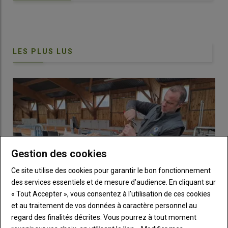
corne qui ont contribué à la création de la
lacaune
.
LES PLUS LUS
Gestion des cookies
Ce site utilise des cookies pour garantir le bon fonctionnement
des services essentiels et de mesure d’audience. En cliquant sur
La race Montagne noire est une race à faible effectif suivie par
« Tout Accepter », vous consentez à l’utilisation de ces cookies
l'Union pour la promotion des races animales ovines des
et au traitement de vos données à caractère personnel au
Pyrénées centrales (Upra PC). © J. Bonnery
regard des finalités décrites. Vous pourrez à tout moment