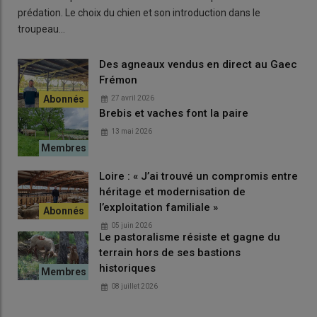
prédation. Le choix du chien et son introduction dans le
troupeau…
Des agneaux vendus en direct au Gaec
Frémon
27 avril 2026
Brebis et vaches font la paire
Patrick Respaud produit l’ensemble des aliments nécessaires à
13 mai 2026
l’alimentation de son cheptel. L’exploitation, située sur un
terroir argilocalcaire pentu à 360 mètres d’altitude, a conservé
l’étable et la bergerie historiques, ainsi que le stockage du foin
Loire : « J’ai trouvé un compromis entre
en grange avec distribution à l’ancienne. © J. Bonnery
héritage et modernisation de
l’exploitation familiale »
Faibles effectifs et forte demande
05 juin 2026
Le pastoralisme résiste et gagne du
La Montagne noire est reconnue par le ministère de
terrain hors de ses bastions
l’Agriculture depuis 2006. Race à faible effectif avec
25 béliers
historiques
en sélection
, elle est rattachée à l’Upra PC. L’organisme suit
08 juillet 2026
aussi les races Tarasconnaise (170 béliers en sélection),
Castillonnaise (30), Barégeoise (20), Aure et Campan (10) puis