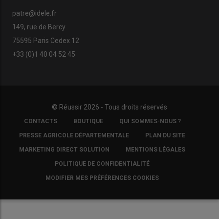
Lire aussi : L
’effet bélier pour grouper les chaleurs
patre@idele.fr
des brebis
149, rue de Bercy
75595 Paris Cedex 12
De par leur bonne conformation et finesse de squelette, ils sont
+33 (0)1 40 04 52 45
aussi utilisés
en croisement
sur les races de montagne pour
produire des agneaux de qualité. Patrick conserve
deux béliers
en permanence dans le troupeau pour des mises bas étalées
sur l’année. Il assure ainsi des
ventes d’agneaux entre 5 et 6
mois
aux bouchers locaux toute l’année. Il produit de l’agneau
© Réussir 2026 - Tous droits réservés
entre
18 et 20 kilos carcasse
vendu 11 euros le kilo.
FOOTER
CONTACTS
BOUTIQUE
QUI SOMMES-NOUS ?
COPYRIGHT
PRESSE AGRICOLE DÉPARTEMENTALE
PLAN DU SITE
MARKETING DIRECT SOLUTION
MENTIONS LÉGALES
La race fait partie du Coram
POLITIQUE DE CONFIDENTIALITÉ
L’Upra PC et l’OS de la race bovine Gasconne des Pyrénées ont
MODIFIER MES PRÉFÉRENCES COOKIES
fusionné via le Collectif des races des massifs (Coram) il y a
cinq ans, qui est présidé par Émeric Jouhet. «
En général, sur
des salons comme le SIA, les éleveurs montent avec leurs
Gasconnes et amènent des brebis. La Montagne noire est donc